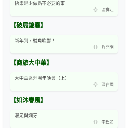
快樂是少做點不必要的事
◎ 區祥江
【破局錦囊】
新年到，號角吹響！
◎ 許開明
【商旅大中華】
大中華巡迴團年晚會（上）
◎ 區在國
【如沐春風】
濯足與爛牙
◎ 李碧如