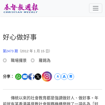
跳至主要內容
好心做好事
第2473 期
（2012 年 1 月 15 日）
◎ 職場攞景 ◎ 羅錫為
A
分享：
A
簡
傳統以來的社會教育都是強調做好人、做好事。年
前就有某香港基督教社會服務機構舉辦了一項名為「好