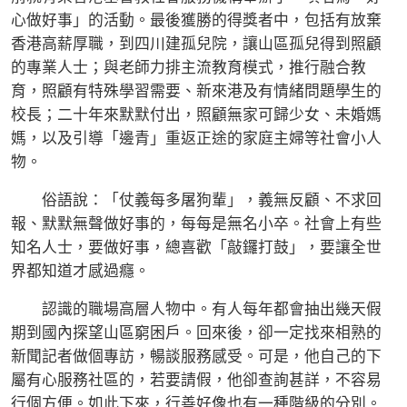
心做好事」的活動。最後獲勝的得獎者中，包括有放棄
香港高薪厚職，到四川建孤兒院，讓山區孤兒得到照顧
的專業人士；與老師力排主流教育模式，推行融合教
育，照顧有特殊學習需要、新來港及有情緒問題學生的
校長；二十年來默默付出，照顧無家可歸少女、未婚媽
媽，以及引導「邊青」重返正途的家庭主婦等社會小人
物。
俗語說：「仗義每多屠狗輩」，義無反顧、不求回
報、默默無聲做好事的，每每是無名小卒。社會上有些
知名人士，要做好事，總喜歡「敲鑼打鼓」，要讓全世
界都知道才感過癮。
認識的職場高層人物中。有人每年都會抽出幾天假
期到國內探望山區窮困戶。回來後，卻一定找來相熟的
新聞記者做個專訪，暢談服務感受。可是，他自己的下
屬有心服務社區的，若要請假，他卻查詢甚詳，不容易
行個方便。如此下來，行善好像也有一種階級的分別。