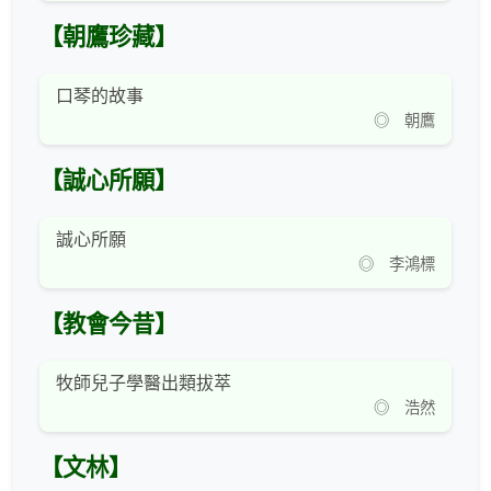
【朝鷹珍藏】
口琴的故事
◎ 朝鷹
【誠心所願】
誠心所願
◎ 李鴻標
【教會今昔】
牧師兒子學醫出類拔萃
◎ 浩然
【文林】