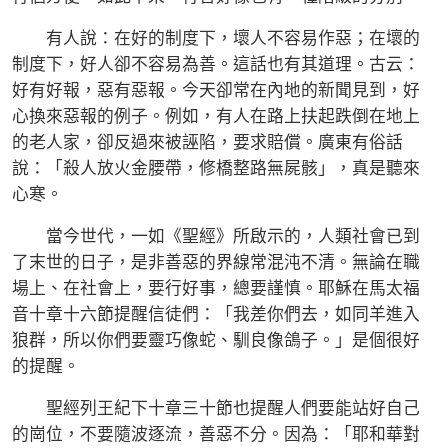
有人說：在好的制度下，壞人不容易作惡；在壞的
制度下，好人卻不容易為善。這話也有其道理。古云：
好有好報，惡有惡報。今天卻常在內地的新聞見到，好
心換來惡報的例子。例如，有人在路上扶起跌倒在地上
的老人家，卻反過來被誣陷，要求賠償。廣東有俗話
說：「殺人放火金腰帶，修橋整路無屍骸」，真是聽來
心寒。
當今世代，一如《聖經》所啟示的，人類社會已到
了末世的日子，是非善惡的界線常混沌不清。無論在職
場上、在社會上，要行好事，總要謹慎。耶穌在馬太福
音十章十六節提醒信徒們：「我差你們去，如同羊進入
狼群，所以你們要靈巧像蛇、馴良像鴿子。」是個很好
的提醒。
聖經列王紀下十章三十節也提醒人們要能站好自己
的崗位，不要隨波逐流，善惡不分。因為：「耶和華對