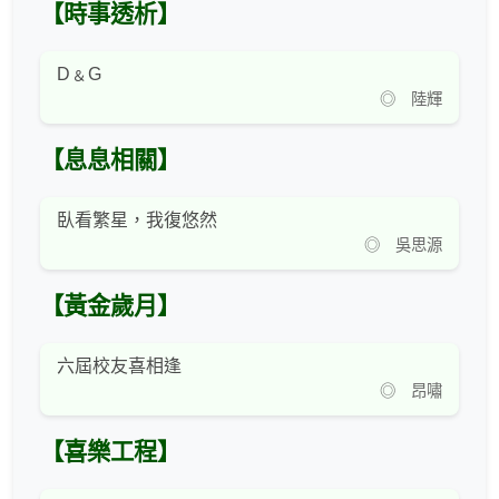
【時事透析】
D﹠G
◎ 陸輝
【息息相關】
臥看繁星，我復悠然
◎ 吳思源
【黃金歲月】
六屆校友喜相逢
◎ 昂嘯
【喜樂工程】