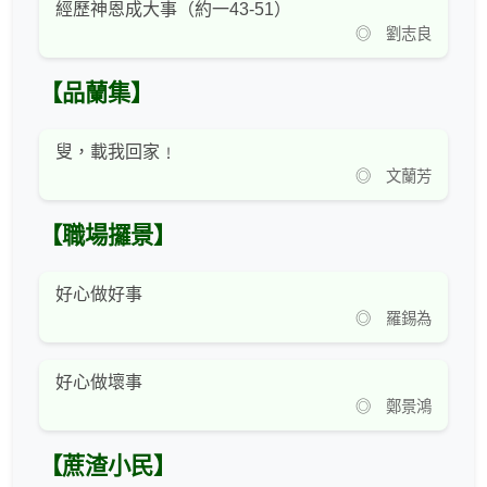
經歷神恩成大事（約一43-51）
◎ 劉志良
【品蘭集】
叟，載我回家﹗
◎ 文蘭芳
【職場攞景】
好心做好事
◎ 羅錫為
好心做壞事
◎ 鄭景鴻
【蔗渣小民】