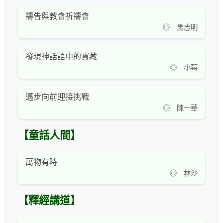
禱告與教會祈禱會
◎ 馬志明
發現神話語中的寶藏
◎ 小莓
邁步向前迎接挑戰
◎ 陳一華
【童話人間】
萬物有時
◎ 林沙
【釋經講道】