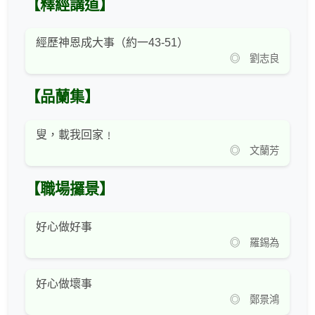
【釋經講道】
經歷神恩成大事（約一43-51）
◎ 劉志良
【品蘭集】
叟，載我回家﹗
◎ 文蘭芳
【職場攞景】
好心做好事
◎ 羅錫為
好心做壞事
◎ 鄭景鴻