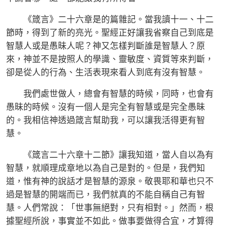
《箴言》二十六章是的篇雜記。當我讀十一、十二
節時，得到了新的亮光。聖經正好讓我省察自己到底是
智慧人或是愚昧人呢？神又怎樣判斷誰是智慧人？原
來，神並不是按照人的學識、靈敏度、資質等來判斷，
卻是從人的行為、生活表現來看人到底有沒有智慧。
我們處世做人，總會有智慧的時候，同時，也會有
愚昧的時候。沒有一個人是完全有智慧或是完全愚昧
的。我相信神透過箴言幫助我，可以讓我活得更有智
慧。
《箴言二十六章十二節》讓我知道，當人自以為有
智慧，就順理成章地以為自己是對的。但是，我們知
道，惟有神的說話才是智慧的源泉。敬畏耶和華也只不
過是智慧的開端而已，我們就真的不能自稱自己有智
慧。人們常說：「世事無絕對，只有相對。」然而，根
據聖經所說，事實並不如此。做事要做得合宜，才算得