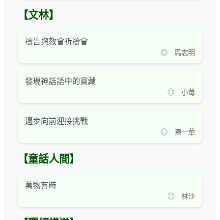
【文林】
禱告與教會祈禱會
◎ 馬志明
發現神話語中的寶藏
◎ 小莓
邁步向前迎接挑戰
◎ 陳一華
【童話人間】
萬物有時
◎ 林沙