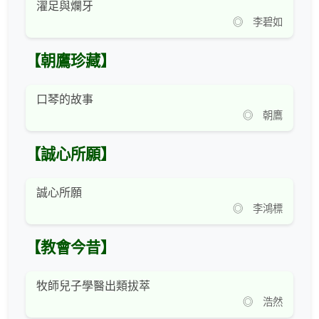
濯足與爛牙
◎ 李碧如
【朝鷹珍藏】
口琴的故事
◎ 朝鷹
【誠心所願】
誠心所願
◎ 李鴻標
【教會今昔】
牧師兒子學醫出類拔萃
◎ 浩然