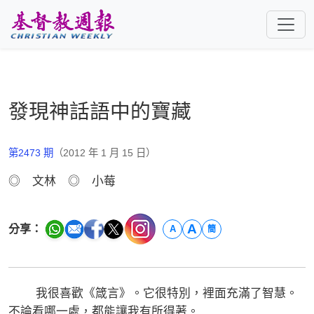
跳至主要內容
發現神話語中的寶藏
第2473 期
（2012 年 1 月 15 日）
◎ 文林 ◎ 小莓
A
分享：
A
簡
我很喜歡《箴言》。它很特別，裡面充滿了智慧。
不論看哪一處，都能讓我有所得著。