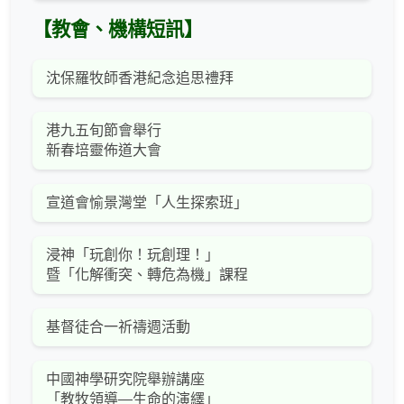
【教會、機構短訊】
沈保羅牧師香港紀念追思禮拜
港九五旬節會舉行
新春培靈佈道大會
宣道會愉景灣堂「人生探索班」
浸神「玩創你！玩創理！」
暨「化解衝突、轉危為機」課程
基督徒合一祈禱週活動
中國神學研究院舉辦講座
「教牧領導—生命的演繹」