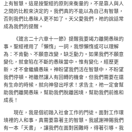
上有智慧。這是按聖經的原則來衡量的，不是靠人與人
之間的比較來決定的。我們真的不能以為自己有智慧，
否則我們比愚昧人更不如了。天父愛我們，祂的說話常
成為我們的提醒。
《箴言二十六章十一節》提醒我要竭力離開愚昧的
事。聖經裡用了「懶惰」一詞，我想懶惰或可以理解
為：不肯動、不願意改變，缺乏動力。如果我們不願意
變化，就會陷在不斷的愚昧當中。惟有變化，經歷更
新，才不會繼續愚昧。神盼望我們活在智慧中，不盼望
我們停頓。祂雖然讓人有回轉的機會，但我們需要在還
有生命的時候，就向神發出呼求！求告主，祂一定會幫
助我們離開愚昧，幫助我們脫離困境，幫助我們前進和
成長！
現在，我是個初踏入社會工作的門徒。面對工作環
境裡的人和事，真需要靠著主的智慧。我感謝神賜我們
有一本「天書」，讓我們在面對困難時，得著引導。我