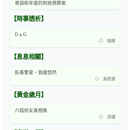
寄語新年度的財政預算案
【時事透析】
D﹠G
◎ 陸輝
【息息相關】
臥看繁星，我復悠然
◎ 吳思源
【黃金歲月】
六屆校友喜相逢
◎ 昂嘯