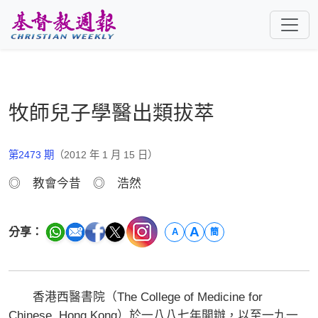
跳至主要內容
牧師兒子學醫出類拔萃
第2473 期
（2012 年 1 月 15 日）
◎ 教會今昔 ◎ 浩然
A
分享：
A
簡
香港西醫書院（The College of Medicine for
Chinese, Hong Kong）於一八八七年開辦，以至一九一