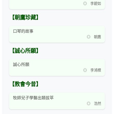
◎ 李碧如
【朝鷹珍藏】
口琴的故事
◎ 朝鷹
【誠心所願】
誠心所願
◎ 李鴻標
【教會今昔】
牧師兒子學醫出類拔萃
◎ 浩然