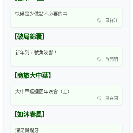
快樂是少做點不必要的事
◎ 區祥江
【破局錦囊】
新年到，號角吹響！
◎ 許開明
【商旅大中華】
大中華巡迴團年晚會（上）
◎ 區在國
【如沐春風】
濯足與爛牙