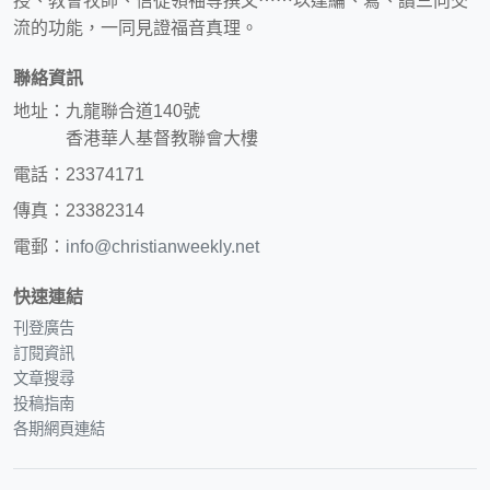
授、教會牧師、信徒領袖等撰文⋯⋯以達編、寫、讀三向交
流的功能，一同見證福音真理。
聯絡資訊
地址：九龍聯合道140號
香港華人基督教聯會大樓
電話：23374171
傳真：23382314
電郵：
info@christianweekly.net
快速連結
刊登廣告
訂閱資訊
文章搜尋
投稿指南
各期網頁連結