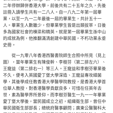
二年停辦歸併香港大學，前後共有二十五年之久，先後
註冊入讀學生共有一二八人。自一八九二年第一屆畢
業，以至一九一二年最後一屆的畢業生，共計五十一
人。畢業生人數雖少，但畢業學生皆是出類拔萃，日後
多為國家社會的棟梁和精英。就是第一屆畢業生孫中山
的成就為例，他推翻滿清創建中華民國，不朽功業永垂
史冊。
從一九零八年香港西醫書院師生合照中所見（見上
圖），當年畢業生有陳俊幹、李樹芬（第二排左六）、
王寵益（第二排右一）等三人。王寵益和李樹芬畢業後
不久，便考入英國愛丁堡大學深造、王寵益專攻細菌
學，其後學成任教香港大學醫學院教授，是香港大學首
位華人教授，對香港醫學貢獻良多，可惜在任英年去
世，素為醫學界所景仰。而李樹芬醫生一九一一年畢業
愛丁堡大學後，當民國成立之初，組織衛生部，曾任中
華民國衛生部部長；總統府醫事顧問；廣東公醫醫科大