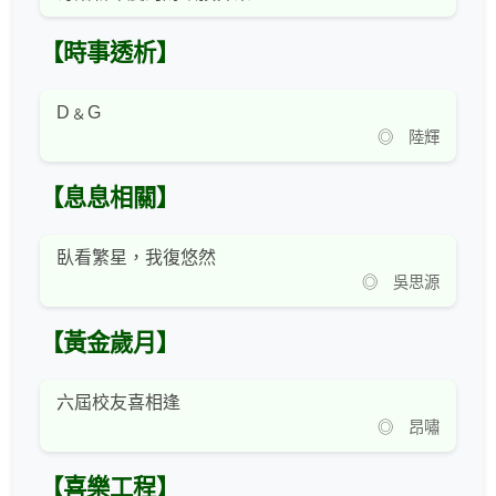
【時事透析】
D﹠G
◎ 陸輝
【息息相關】
臥看繁星，我復悠然
◎ 吳思源
【黃金歲月】
六屆校友喜相逢
◎ 昂嘯
【喜樂工程】