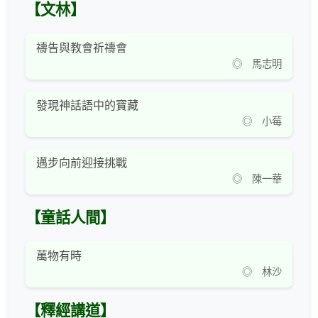
【文林】
禱告與教會祈禱會
◎ 馬志明
發現神話語中的寶藏
◎ 小莓
邁步向前迎接挑戰
◎ 陳一華
【童話人間】
萬物有時
◎ 林沙
【釋經講道】