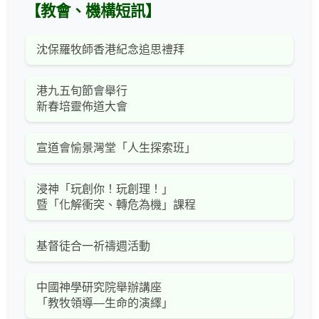
【教會、機構短訊】
沈保羅牧師香港紀念追思禮拜
港九五旬節會舉行
新春培靈佈道大會
宣道會愉景灣堂「人生探索班」
浸神「玩創你！玩創理！」
暨「化解衝突、轉危為機」課程
基督徒合一祈禱週活動
中國神學研究院舉辦講座
「教牧領導—生命的演繹」