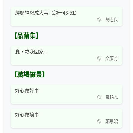
經歷神恩成大事（約一43-51）
◎ 劉志良
【品蘭集】
叟，載我回家﹗
◎ 文蘭芳
【職場攞景】
好心做好事
◎ 羅錫為
好心做壞事
◎ 鄭景鴻