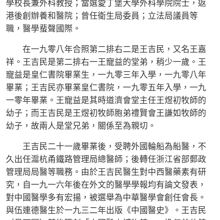
學校長兼外科教授；當選愛丁堡大學外科學院院士，返
港後創辦養和醫院；曾任衛生局委員；立法局議員等
職，醫學蜚聲國際。
在一九零八年合照第二排右二是王吉民，又名王嘉
祥。王吉民是第二排右一王寵益的堂弟，稍少一歲。王
寵益是皇仁書院畢業生，一九零三年入學，一九零八年
畢業；王吉民亦畢業皇仁書院，一九零五年入學，一九
一零年畢業。王寵益是其時道濟會堂主任王煜初牧師的
幼子；而王吉民是王煜初牧師胞弟禮賢會王謙如牧師的
幼子，故兩人是堂兄弟，關係至為親切。
王吉民二十一歲畢業後，受聘外國輪船為船醫，不
久出任滬杭甬鐵路管理局總醫師；後轉任浙江省部郵政
管理局局醫等職務。由於王吉民醫生對中西醫藥素有研
究，自一九一六年後在外文的醫學學報均有論文發表，
對中國醫學多有宏揚，被選舉為中華醫學會創任會長。
與伍連德醫生於一九三二年出版《中國醫史》。王吉民