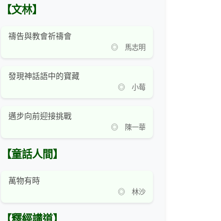
【文林】
禱告與教會祈禱會
◎ 馬志明
發現神話語中的寶藏
◎ 小莓
邁步向前迎接挑戰
◎ 陳一華
【童話人間】
萬物有時
◎ 林沙
【釋經講道】