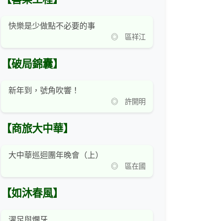
快樂是少做點不必要的事
◎ 區祥江
【破局錦囊】
新年到，號角吹響！
◎ 許開明
【商旅大中華】
大中華巡迴團年晚會（上）
◎ 區在國
【如沐春風】
濯足與爛牙