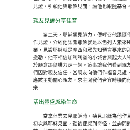
見證，引領他與耶穌見面，讓他也跟隨基督。（
親友見證分享佳音
第二天，耶穌遇見腓力，便呼召他跟隨作
作見證，介紹他認識耶穌就是以色列人素來
業，見證耶穌就是摩西和眾先知預言要來的
撒勒，他不相信加利利省的小城會興起大人
於願意跟隨腓力走一趟。這事讓我們看到親
們因對親友信任，當親友向他們作福音見證
應該主動關心親友，求主賜我們合宜時機向
樂。
活出豐盛感染生命
當拿但業去見耶穌時，聽見耶穌為他作見
初次與耶穌見面，聽後便感到奇怪，並詢問