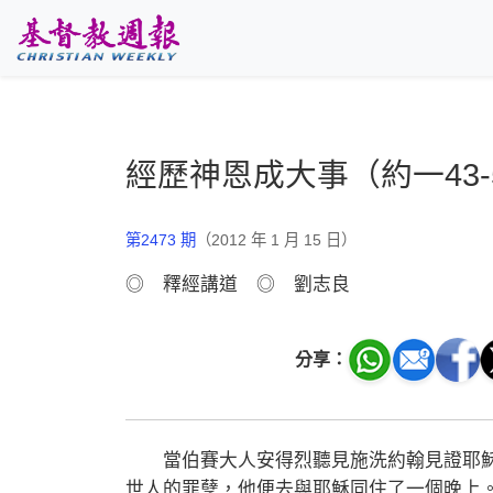
跳至主要內容
經歷神恩成大事（約一43-
第2473 期
（2012 年 1 月 15 日）
◎ 釋經講道 ◎ 劉志良
分享：
當伯賽大人安得烈聽見施洗約翰見證耶穌
世人的罪孽，他便去與耶穌同住了一個晚上