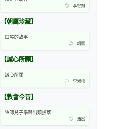
◎ 李碧如
【朝鷹珍藏】
口琴的故事
◎ 朝鷹
【誠心所願】
誠心所願
◎ 李鴻標
【教會今昔】
牧師兒子學醫出類拔萃
◎ 浩然