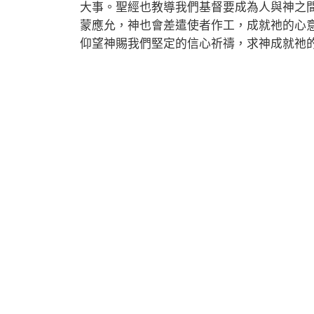
大事。聖經也教導我們基督要成為人與神之
蒙應允，神也會差遣使者作工，成就祂的心
仰望神賜我們堅定的信心祈禱，求神成就祂