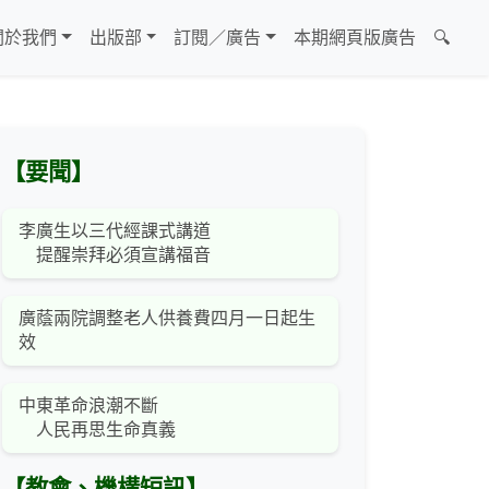
關於我們
出版部
訂閱／廣告
本期網頁版廣告
🔍
【要聞】
李廣生以三代經課式講道
提醒崇拜必須宣講福音
廣蔭兩院調整老人供養費四月一日起生
效
中東革命浪潮不斷
人民再思生命真義