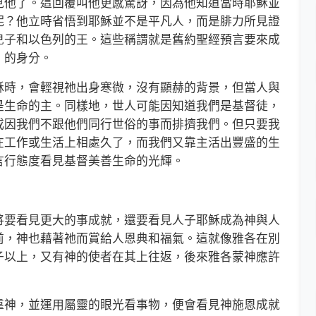
見他了。這回覆叫他更感驚訝，因為他知道當時耶穌並
呢？他立時省悟到耶穌並不是平凡人，而是腓力所見證
兒子和以色列的王。這些稱謂就是舊約聖經預言要來成
）的身分。
時，會輕視祂出身寒微，沒有顯赫的背景，但當人與
是生命的主。同樣地，世人可能因知道我們是基督徒，
或因我們不跟他們同行世俗的事而排擠我們。但只要我
在工作或生活上相處久了，而我們又靠主活出豐盛的生
言行態度看見基督美善生命的光輝。
要看見更大的事成就，還要看見人子耶穌成為神與人
前，神也藉著祂而賞給人恩典和福氣。這就像雅各在別
子以上，又有神的使者在其上往返，後來雅各蒙神應許
神，並運用屬靈的眼光看事物，便會看見神施恩成就