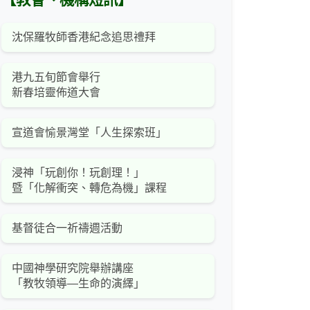
【教會、機構短訊】
沈保羅牧師香港紀念追思禮拜
港九五旬節會舉行
新春培靈佈道大會
宣道會愉景灣堂「人生探索班」
浸神「玩創你！玩創理！」
暨「化解衝突、轉危為機」課程
基督徒合一祈禱週活動
中國神學研究院舉辦講座
「教牧領導—生命的演繹」