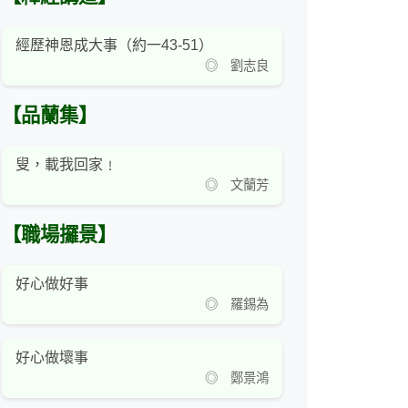
經歷神恩成大事（約一43-51）
◎ 劉志良
【品蘭集】
叟，載我回家﹗
◎ 文蘭芳
【職場攞景】
好心做好事
◎ 羅錫為
好心做壞事
◎ 鄭景鴻