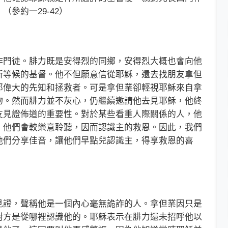
參約一29-42）
門徒。腓力既是安得烈的同鄉，安得烈大概也會向他
所等候的基督。他不但願意信從耶穌，還去找朋友拿但
那偉大的先知和拯救者。可是拿但業卻輕視耶穌來自拿
物。然而腓力並不灰心，仍繼續邀請他去見耶穌，他終
友見證佈道的重要性。對於某些看重人際關係的人，他
，他們會較樂意聆聽，因而認識主的救恩。因此，我們
他們分享佳音，讓他們早點兒認識主，得享救恩的喜
證，聲稱他是一個內心毫無詭詐的人。拿但業因只是
對方是從哪裡認識他的。耶穌表示在腓力還未招呼他以