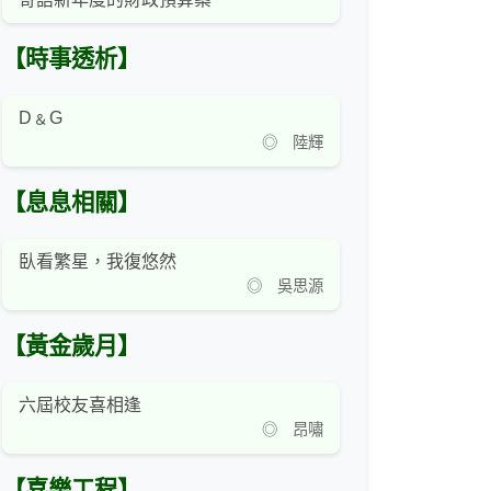
【時事透析】
D﹠G
◎ 陸輝
【息息相關】
臥看繁星，我復悠然
◎ 吳思源
【黃金歲月】
六屆校友喜相逢
◎ 昂嘯
【喜樂工程】