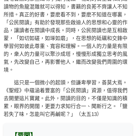
讀物的魚龍混雜就可以得知，書籍的良莠不齊讓人不知
所措。真正的好書，要麽看不到，要麽不知道在哪裏，
「公民閱讀」有助於發現那些啟迪人的思想和心靈的作
品，讓讀者在閱讀中成長。同時，公民閱讀也是互相啟
蒙，「如切如磋，如琢如磨」，在思想的砥礪和交鋒中
學習何如彼此尊重、寬容和理解。一個人的力量是有限
的，衆人的力量可以聚沙成塔，慢慢形成獨立思考的風
氣，先改變自己，再影響他人，繼而改變我們周圍的環
境。
這只是一個微小的起頭，但謙卑學習，善莫大焉。
《聖經》中蘊涵着豐富的「公民閱讀」資源，值得我們
去開墾這片寶藏。此外，閱讀的目的，不僅是知識的積
累，眼界的開闊，更要力求知行合一、聞斯行之。「鹽
若失了味，怎能叫它再鹹呢？」（太五13）
【要聞】