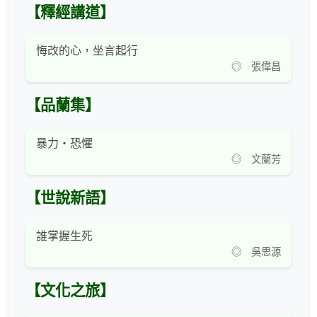
【釋經講道】
悔改的心，坐言起行
◎ 張偉昌
【品蘭集】
暴力‧恐懼
◎ 文蘭芳
【世說新語】
誰掌握生死
◎ 吳思源
【文化之旅】