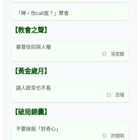
「神，你call我？」聚會
【教會之聲】
基督信仰與人權
◎ 梁家麟
【黃金歲月】
請人飲茶也不易
◎ 昂嘯
【破局錦囊】
不要抹殺「好奇心」
◎ 許開明