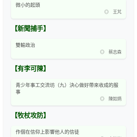
微小的起頭
◎ 王芃
【新聞捕手】
雙輸政治
◎ 蔡志森
【有李可陳】
青少年事工交流坊（九）決心做好帶來收成的服
事
◎ 陳如炳
【牧杖攻防】
作個在信仰上影響他人的信徒