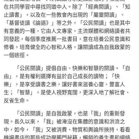
在共同學習中尋找同道中人。除了「經典閱讀」、「知
止讀書」，以及在一些教會內出現的「屬靈閱讀」、
「基督徒讀《論語》」等之外，「公民閱讀」也是其中
有意義的一種，它由人文專家、主流媒體和網絡讀者共
同發起，每個季度推薦一批書目，意在培養公民意識和
修養，培育健全的心智和人格，讓閱讀成為自我啟蒙的
一個途徑。
「公民閱讀」提倡自由、快樂和智慧的閱讀。「自
由」，是有權利選擇有益於自己成長的讀物；「快
樂」，是享受讀書之樂，讓好書來滋養心靈、豐富人
生；「智慧」，是使人視野寬闊，更深入地了解社會、
反省生命。
「公民閱讀」是自我啟蒙，也是「我」的重新發
現。長久以來，「我」被淹沒在集體的意識和洪流之
中，如今，「我」又被消費、物質和輿論所挾持，看看
機場書店的那些成功學獨門祕籍，暢銷的養生書和網絡