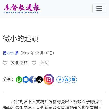
跳至主要內容
微小的起頭
第2521 期
（2012 年 12 月 16 日）
◎ 文化之旅 ◎ 王芃
A
分享：
A
簡
出於對當下人文精神危機的憂慮，各類圈子的讀書
活動在滋生暗長。人們試圖尋求更加舒暢的呼吸空間，