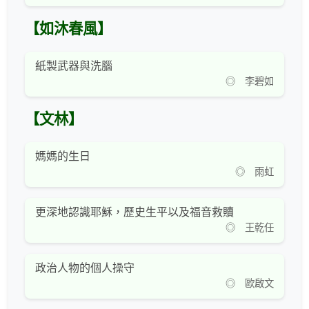
【如沐春風】
紙製武器與洗腦
◎ 李碧如
【文林】
媽媽的生日
◎ 雨虹
更深地認識耶穌，歷史生平以及福音救贖
◎ 王乾任
政治人物的個人操守
◎ 歐啟文