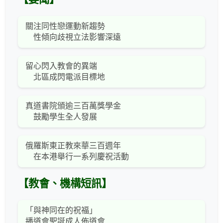
關注同性戀運動新趨勢
性傾向歧視立法影響深遠
留心閃入教會的異端
北區成閃電派目標地
真道書院頒逾三百萬獎學金
鼓勵學生全人發展
俄羅斯東正教來華三百週年
在本港舉行一系列慶祝活動
【教會、機構短訊】
「與神同在的祝福」
播道會聖誕成人佈道會