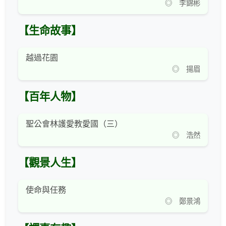
◎ 李錦彬
【生命故事】
越過花園
◎ 揚眉
【百年人物】
聖公會林護愛教愛國（三）
◎ 浩然
【觀景人生】
使命與任務
◎ 鄭景鴻