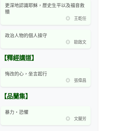
更深地認識耶穌，歷史生平以及福音救
贖
◎ 王乾任
政治人物的個人操守
◎ 歐啟文
【釋經講道】
悔改的心，坐言起行
◎ 張偉昌
【品蘭集】
暴力‧恐懼
◎ 文蘭芳