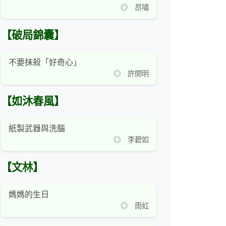
◎ 昂嘯
【破局錦囊】
不要抹殺「好奇心」
◎ 許開明
【如沐春風】
紙製武器與洗腦
◎ 李碧如
【文林】
媽媽的生日
◎ 雨虹