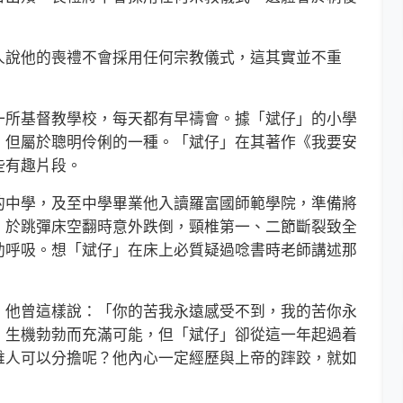
說他的喪禮不會採用任何宗教儀式，這其實並不重
。
所基督教學校，每天都有早禱會。據「斌仔」的小學
，但屬於聰明伶俐的一種。「斌仔」在其著作《我要安
些有趣片段。
中學，及至中學畢業他入讀羅富國師範學院，準備將
，於跳彈床空翻時意外跌倒，頸椎第一、二節斷裂致全
助呼吸。想「斌仔」在床上必質疑過唸書時老師講述那
他曾這樣說：「你的苦我永遠感受不到，我的苦你永
，生機勃勃而充滿可能，但「斌仔」卻從這一年起過着
人可以分擔呢？他內心一定經歷與上帝的𨄮跤，就如