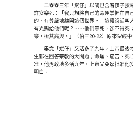
二零零三年「斌仔」以嘴巴含着筷子按電
許安樂死：「我只想將自己的命運掌握在自
的、有尊嚴地離開這個世界。」這段說話叫
有光賜給他們呢？⋯⋯他們等死，卻不得死
樂，極其高興。」（伯三20-22）原來聖經
畢竟「斌仔」又活多了九年，上帝最後才
生都在回答宗教的大問題；命運、痛苦、死
准，他勇敢地多活九年，上帝又突然批准他
明白。