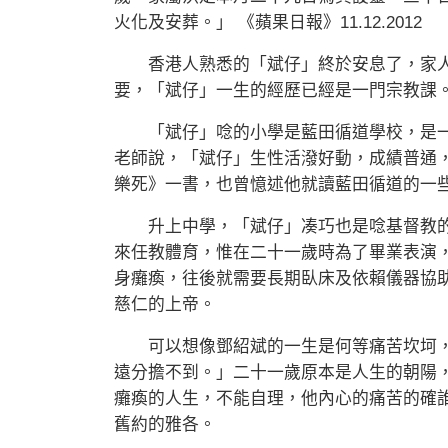
火化及安葬。」 《蘋果日報》11.12.2012
香港人熟悉的「斌仔」終於安息了，家人
要，「斌仔」一生的經歷已經是一門宗教課
「斌仔」唸的小學是藍田循道學校，是一
老師說，「斌仔」生性活潑好動，成績普通
樂死》一書，也曾憶述他就讀藍田循道的一
升上中學，「斌仔」凑巧也是唸基督教的
來任教體育，惟在二十一歲時為了畢業表演
身癱瘓，往後就需要長期臥床及依賴儀器協
慈仁的上帝。
可以想像鄧紹斌的一生是何等痛苦坎坷，
遠分擔不到。」二十一歲原本是人生的朝陽
癱瘓的人生，不能自理，他內心的痛苦的確誰
舊約的雅各。