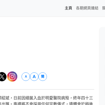
主頁
各期網頁連結
A
簡
A
紹斌，日前因細菌入血於明愛醫院病殁，終年四十三
日出殯。喪禮將不會採用任何宗教儀式，遺體會於稍後