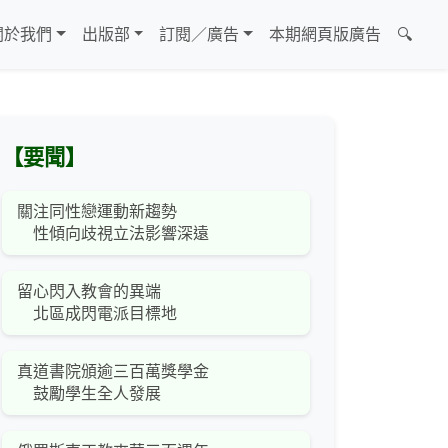
關於我們
出版部
訂閱／廣告
本期網頁版廣告
🔍
【要聞】
關注同性戀運動新趨勢
性傾向歧視立法影響深遠
留心閃入教會的異端
北區成閃電派目標地
真道書院頒逾三百萬獎學金
鼓勵學生全人發展