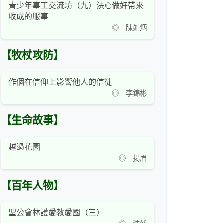
青少年事工交流坊（九）決心做好帶來
收成的服事
◎ 陳如炳
【牧杖攻防】
作個在信仰上影響他人的信徒
◎ 李錦彬
【生命故事】
越過花園
◎ 揚眉
【百年人物】
聖公會林護愛教愛國（三）