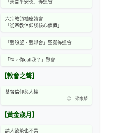
「美善平安夜」佈道會
六宗教領袖座談會
「從宗教信仰談核心價值」
「愛盼望、愛鄰舍」聖誕佈道會
「神，你call我？」聚會
【教會之聲】
基督信仰與人權
◎ 梁家麟
【黃金歲月】
請人飲茶也不易