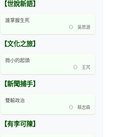
【世說新語】
誰掌握生死
◎ 吳思源
【文化之旅】
微小的起頭
◎ 王芃
【新聞捕手】
雙輸政治
◎ 蔡志森
【有李可陳】