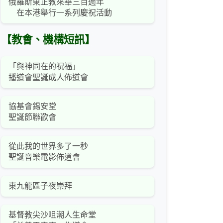
俄羅斯東正教來華三百週年
在本港舉行一系列慶祝活動
【教會、機構短訊】
「與神同在的祝福」
播道會聖誕成人佈道會
協基會錫安堂
聖誕節聯歡會
從此我的世界多了一秒
聖誕音樂電影佈道會
東九龍區子夜崇拜
基督教尖沙咀潮人生命堂