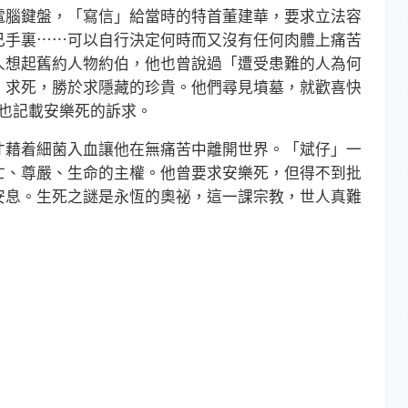
腦鍵盤，「寫信」給當時的特首董建華，要求立法容
己手裏⋯⋯可以自行決定何時而又沒有任何肉體上痛苦
人想起舊約人物約伯，他也曾說過「遭受患難的人為何
；求死，勝於求隱藏的珍貴。他們尋見墳墓，就歡喜快
中也記載安樂死的訴求。
藉着細菌入血讓他在無痛苦中離開世界。「斌仔」一
亡、尊嚴、生命的主權。他曾要求安樂死，但得不到批
安息。生死之謎是永恆的奧祕，這一課宗教，世人真難