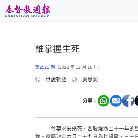
跳至主要內容
誰掌握生死
第2521 期
（2012 年 12 月 16 日）
◎ 世說新語 ◎ 吳思源
分享：
「曾要求安樂死、四肢癱瘓二十一年的鄧
歲。家屬決定本月二十九日為其設靈，三十