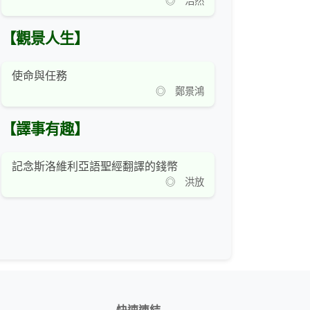
◎ 浩然
【觀景人生】
使命與任務
◎ 鄭景鴻
【譯事有趣】
記念斯洛維利亞語聖經翻譯的錢幣
◎ 洪放