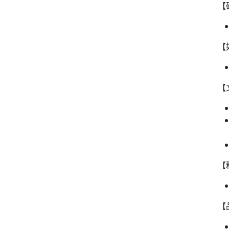
【
【
【
【
【