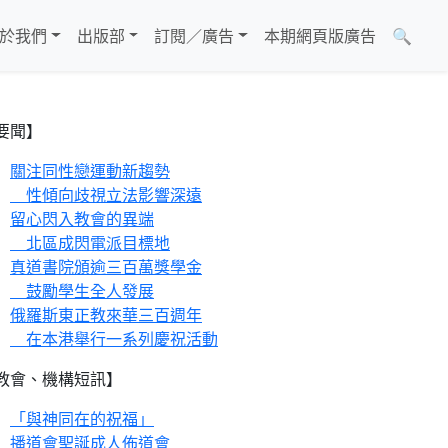
於我們
出版部
訂閱／廣告
本期網頁版廣告
🔍
要聞】
關注同性戀運動新趨勢
性傾向歧視立法影響深遠
留心閃入教會的異端
北區成閃電派目標地
真道書院頒逾三百萬獎學金
鼓勵學生全人發展
俄羅斯東正教來華三百週年
在本港舉行一系列慶祝活動
教會、機構短訊】
「與神同在的祝福」
播道會聖誕成人佈道會