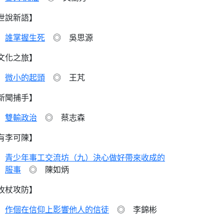
世說新語】
誰掌握生死
◎ 吳思源
文化之旅】
微小的起頭
◎ 王芃
新聞捕手】
雙輸政治
◎ 蔡志森
有李可陳】
青少年事工交流坊（九）決心做好帶來收成的
服事
◎ 陳如炳
牧杖攻防】
作個在信仰上影響他人的信徒
◎ 李錦彬