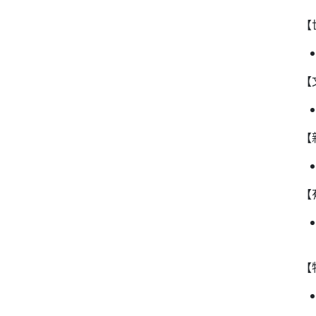
【
【
【
【
【