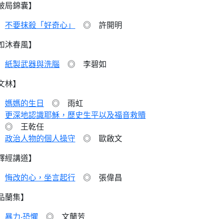
破局錦囊】
不要抹殺「好奇心」
◎ 許開明
如沐春風】
紙製武器與洗腦
◎ 李碧如
文林】
媽媽的生日
◎ 雨虹
更深地認識耶穌，歷史生平以及福音救贖
◎ 王乾任
政治人物的個人操守
◎ 歐啟文
釋經講道】
悔改的心，坐言起行
◎ 張偉昌
品蘭集】
暴力‧恐懼
◎ 文蘭芳