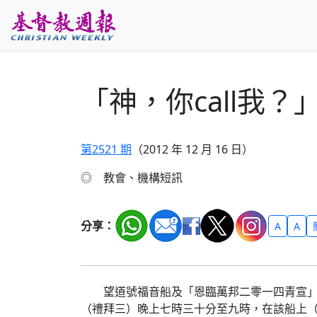
跳至主要內容
「神，你call我？
第2521 期
（2012 年 12 月 16 日）
◎ 教會、機構短訊
分享：
A
A
望道號福音船及「恩臨萬邦二零一四青宣」籌委
（禮拜三）晚上七時三十分至九時，在該船上