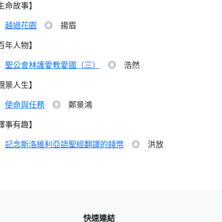
生命故事】
越過花園
◎ 揚眉
百年人物】
聖公會林護愛教愛國（三）
◎ 浩然
觀景人生】
使命與任務
◎ 鄭景鴻
譯事有趣】
記念斯洛維利亞語聖經翻譯的錢幣
◎ 洪放
快速連結