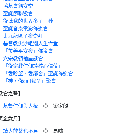
協基會錫安堂
聖誕節聯歡會
從此我的世界多了一秒
聖誕音樂電影佈道會
東九龍區子夜崇拜
基督教尖沙咀潮人生命堂
「美善平安夜」佈道會
六宗教領袖座談會
「從宗教信仰談核心價值」
「愛盼望、愛鄰舍」聖誕佈道會
「神，你call我？」聚會
教會之聲】
基督信仰與人權
◎ 梁家麟
黃金歲月】
請人飲茶也不易
◎ 昂嘯