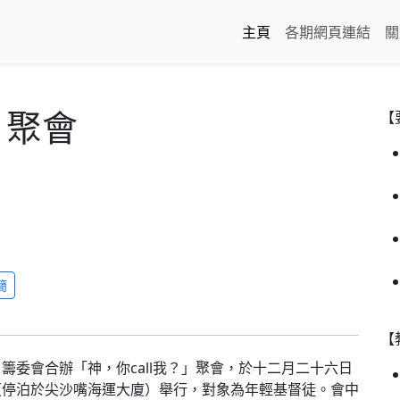
主頁
各期網頁連結
關
」聚會
【
簡
【
會合辦「神，你call我？」聚會，於十二月二十六日
（停泊於尖沙嘴海運大廈）舉行，對象為年輕基督徒。會中