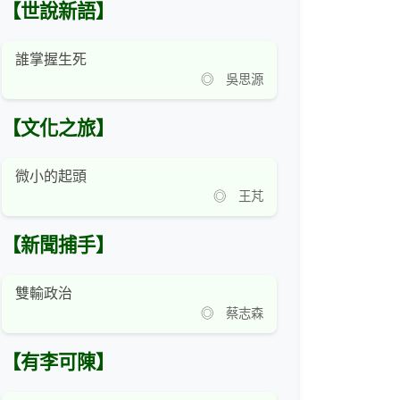
【世說新語】
誰掌握生死
◎ 吳思源
【文化之旅】
微小的起頭
◎ 王芃
【新聞捕手】
雙輸政治
◎ 蔡志森
【有李可陳】