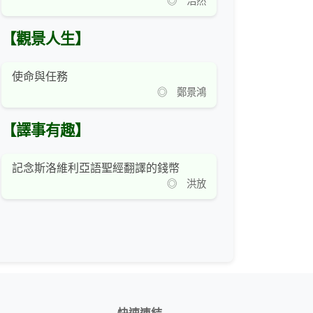
◎ 浩然
【觀景人生】
使命與任務
◎ 鄭景鴻
【譯事有趣】
記念斯洛維利亞語聖經翻譯的錢幣
◎ 洪放