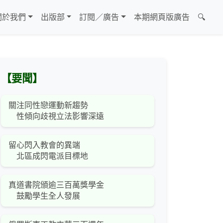
關於我們
出版部
訂閱／廣告
本期網頁版廣告
🔍
【要聞】
關注同性戀運動新趨勢
性傾向歧視立法影響深遠
留心閃入教會的異端
北區成閃電派目標地
真道書院頒逾三百萬獎學金
鼓勵學生全人發展