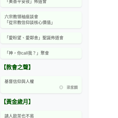
「美善平安夜」佈道會
六宗教領袖座談會
「從宗教信仰談核心價值」
「愛盼望、愛鄰舍」聖誕佈道會
「神，你call我？」聚會
【教會之聲】
基督信仰與人權
◎ 梁家麟
【黃金歲月】
請人飲茶也不易