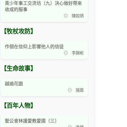
青少年事工交流坊（九）決心做好帶來
收成的服事
◎ 陳如炳
【牧杖攻防】
作個在信仰上影響他人的信徒
◎ 李錦彬
【生命故事】
越過花園
◎ 揚眉
【百年人物】
聖公會林護愛教愛國（三）