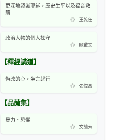
更深地認識耶穌，歷史生平以及福音救
贖
◎ 王乾任
政治人物的個人操守
◎ 歐啟文
【釋經講道】
悔改的心，坐言起行
◎ 張偉昌
【品蘭集】
暴力‧恐懼
◎ 文蘭芳