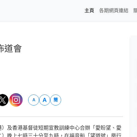
主頁
各期網頁連結
佈道會
A
簡
A
）及香港基督徒短期宣教訓練中心合辦「愛盼望、愛
二）晚上七時三十分至九時，在福音船「望道號」舉行