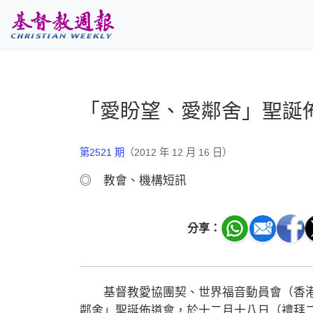
跳至主要內容
「愛盼望、愛鄰舍」聖誕
第2521 期
（2012 年 12 月 16 日）
◎ 教會、機構短訊
分享：
基督教愛協團契、世界福音動員會（香港
鄰舍」聖誕佈道會，於十二月十八日（禮拜