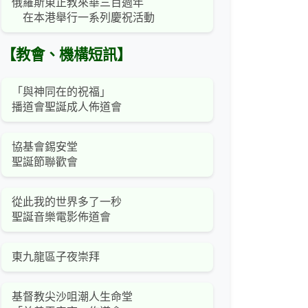
俄羅斯東正教來華三百週年
在本港舉行一系列慶祝活動
【教會、機構短訊】
「與神同在的祝福」
播道會聖誕成人佈道會
協基會錫安堂
聖誕節聯歡會
從此我的世界多了一秒
聖誕音樂電影佈道會
東九龍區子夜崇拜
基督教尖沙咀潮人生命堂