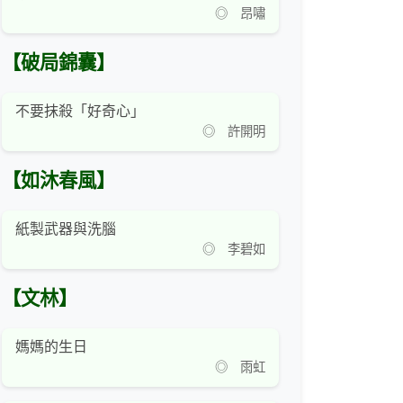
◎ 昂嘯
【破局錦囊】
不要抹殺「好奇心」
◎ 許開明
【如沐春風】
紙製武器與洗腦
◎ 李碧如
【文林】
媽媽的生日
◎ 雨虹