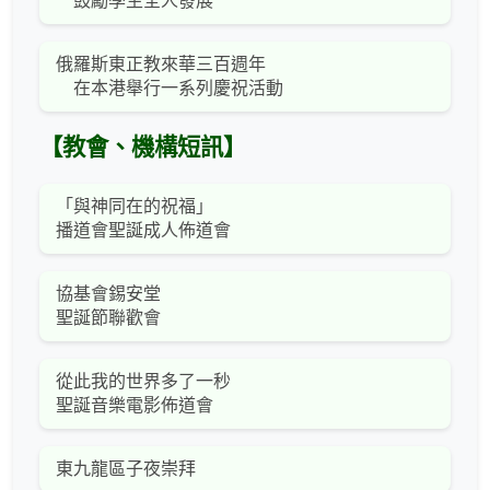
鼓勵學生全人發展
俄羅斯東正教來華三百週年
在本港舉行一系列慶祝活動
【教會、機構短訊】
「與神同在的祝福」
播道會聖誕成人佈道會
協基會錫安堂
聖誕節聯歡會
從此我的世界多了一秒
聖誕音樂電影佈道會
東九龍區子夜崇拜