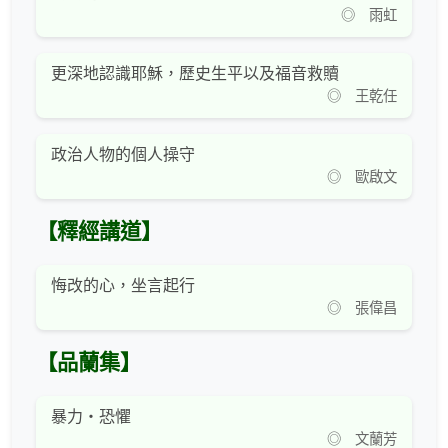
◎ 雨虹
更深地認識耶穌，歷史生平以及福音救贖
◎ 王乾任
政治人物的個人操守
◎ 歐啟文
【釋經講道】
悔改的心，坐言起行
◎ 張偉昌
【品蘭集】
暴力‧恐懼
◎ 文蘭芳