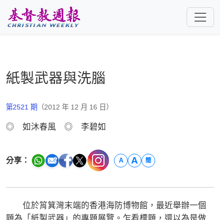
跳至主要內容
紙製武器與洗腦
第2521 期
（2012 年 12 月 16 日）
◎ 如沐春風 ◎ 李碧如
A
分享：
A
簡
位於筲箕灣末端的香港海防博物館，最近舉辦一個
題為「紙製武器」的專題展覽。乍看標題，還以為是做