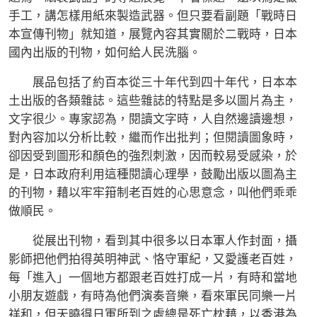
手工，講怎樣用紙來製造武器。但只要看副題「戰時日
本宣傳刊物」就知道，展覽內容其實關於二戰時，日本
國內出版的刊物，如何給人民洗腦。
展品包括了約百本從三十年代到四十年代，日本本
土出版的各類雜誌。這些雜誌的特點是多以圖片為主，
文字很少。專家認為，閱讀文字時，人自然邊讀邊想，
對內容加以分析比較，繼而作出批判；但閱讀圖象時，
卻因受到圖形和顏色的強烈刺激，因而較易受感染，於
是，日本政府利用這種閱讀心理學，鼓勵出版以圖為主
的刊物，藉以牢牢箝制老百姓的心思意念，叫他們乖乖
做順民。
從展出刊物，看到其中很多以日本軍人作封面，攝
影師把他們拍得英明神武、恪守軍紀，又愛護老百姓，
每「進入」一個地方都跟老百姓打成一片，有時和當地
小朋友遊戲，有時為他們演奏音樂，看來軍民同樂一片
祥和，但天曉得日軍所到之處總是死亡枕藉，以香港為