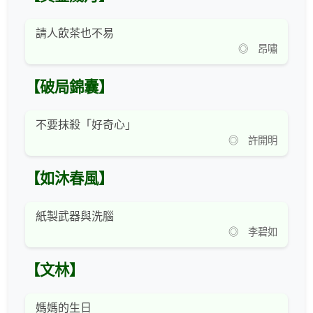
請人飲茶也不易
◎ 昂嘯
【破局錦囊】
不要抹殺「好奇心」
◎ 許開明
【如沐春風】
紙製武器與洗腦
◎ 李碧如
【文林】
媽媽的生日