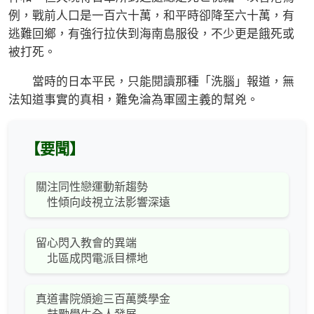
例，戰前人口是一百六十萬，和平時卻降至六十萬，有
逃難回鄉，有強行拉伕到海南島服役，不少更是餓死或
被打死。
當時的日本平民，只能閱讀那種「洗腦」報道，無
法知道事實的真相，難免淪為軍國主義的幫兇。
【要聞】
關注同性戀運動新趨勢
性傾向歧視立法影響深遠
留心閃入教會的異端
北區成閃電派目標地
真道書院頒逾三百萬獎學金