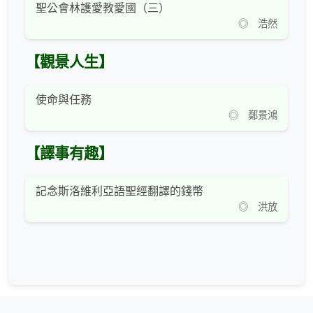
聖公會林護愛教愛國（三）
◎ 浩然
【觀景人生】
使命與任務
◎ 鄭景鴻
【譯事有趣】
記念斯洛維利亞語聖經翻譯的錢幣
◎ 洪放