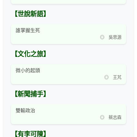
【世說新語】
誰掌握生死
◎ 吳思源
【文化之旅】
微小的起頭
◎ 王芃
【新聞捕手】
雙輸政治
◎ 蔡志森
【有李可陳】