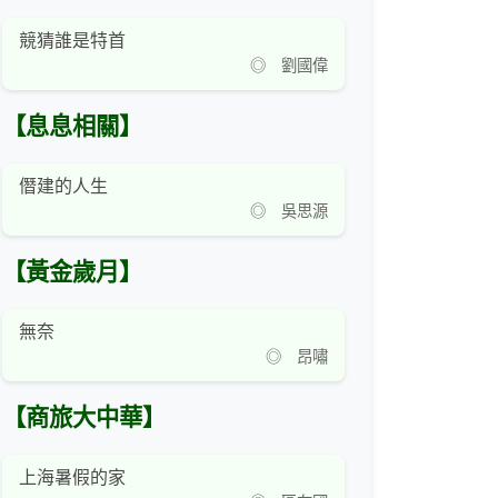
競猜誰是特首
◎ 劉國偉
【息息相關】
僭建的人生
◎ 吳思源
【黃金歲月】
無奈
◎ 昂嘯
【商旅大中華】
上海暑假的家