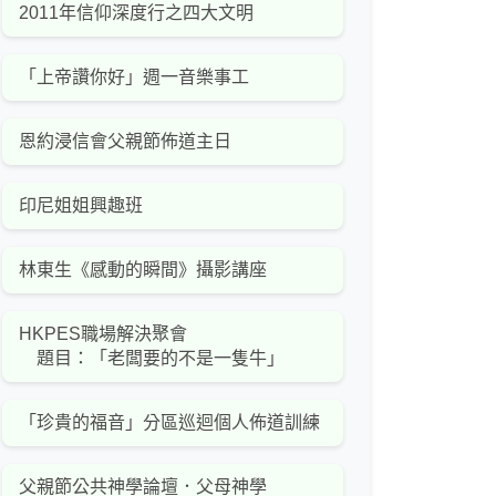
2011年信仰深度行之四大文明
「上帝讚你好」週一音樂事工
恩約浸信會父親節佈道主日
印尼姐姐興趣班
林東生《感動的瞬間》攝影講座
HKPES職場解決聚會
題目：「老闆要的不是一隻牛」
「珍貴的福音」分區巡迴個人佈道訓練
父親節公共神學論壇．父母神學