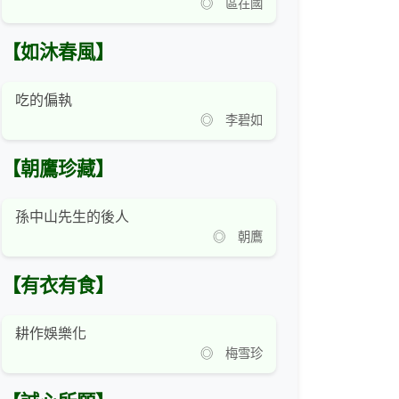
◎ 區在國
【如沐春風】
吃的偏執
◎ 李碧如
【朝鷹珍藏】
孫中山先生的後人
◎ 朝鷹
【有衣有食】
耕作娛樂化
◎ 梅雪珍