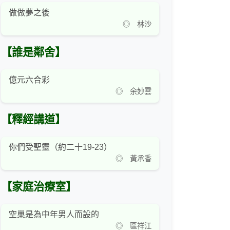
做做夢之後
◎ 林沙
【誰是鄰舍】
億元六合彩
◎ 余妙雲
【釋經講道】
你們受聖靈（約二十19-23）
◎ 黃承香
【家庭治療室】
空巢是為中年男人而設的
◎ 區祥江