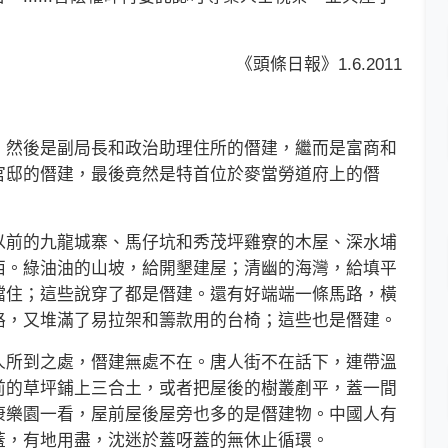
《頭條日報》1.6.2011
。
然後是副局長和政治助理住所的僭建，繼而是富商和
官邸的僭建，最後竟然是特首位於麥當勞道府上的僭
前的九龍城寨、馬仔坑和秀茂坪雞寮的木屋、深水埔
西。綠油油的山坡，給開墾建屋；清幽的海灣，給填平
擋住；這些說穿了都是僭建。還有好端端一條馬路，橫
路，又堆滿了易拉架和籌款用的台椅；這些也是僭建。
所到之處，僭建無處不在。唐人街不在話下，連帶溫
前的草坪鋪上三合土，或者把屋後的樹叢剷平，蓋一間
康樂園一看，屋前屋後屋旁也多的是僭建物。中國人有
蓋，有地用盡，沈迷於蓋呀蓋的無休止循環。