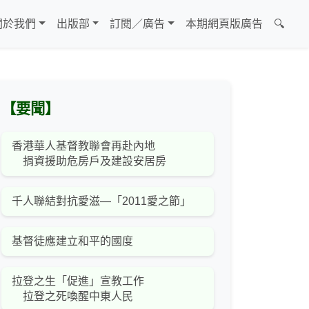
關於我們
出版部
訂閱／廣告
本期網頁版廣告
🔍
【要聞】
香港華人基督教聯會再赴內地
捐資援助危房戶及建設安居房
千人聯結對抗愛滋—「2011愛之節」
基督徒應建立和平的國度
拉登之生「促進」宣教工作
拉登之死喚醒中東人民