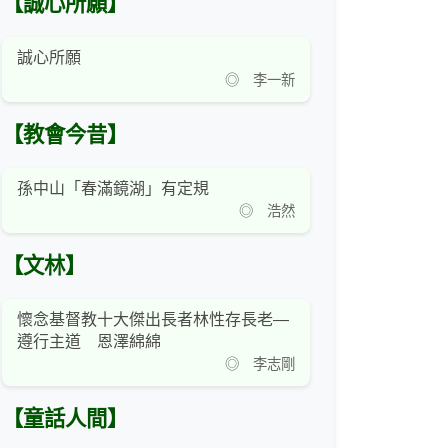
【誠心所願】
誠心所願
◎ 李一新
【教會今昔】
孫中山「春滿鏡湖」有定規
◎ 浩然
【文林】
懷念基督教十大傑出長者林性存長老—
遵行主道 恩澤綿綿
◎ 李志剛
【童話人間】