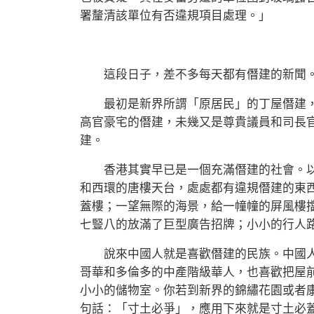
署釐清該單位有否違規項目處理。」
這段日子，差不多每天都有僭建的新聞
最初是新界所謂「原居民」的丁屋僭建，
高官豪宅的僭建，未幾又是尊貴議員和司長
建。
香港其實早已是一個充滿僭建的社會。以
和西環的唐樓天台，處處都有違規僭建的東
蓋樓；一望無際的海景，給一幢幢的屏風樓
七豎八的放滿了巨型廣告招牌；小小的行人
說來中國人就是喜歡僭建的民族。中國人
哥華和多倫多的中產階級華人，也喜歡把屋
小小的儲物室。你若到新界的錦繡花園或者
句話：「寸土必爭」，應用下來就是寸土必