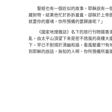
聖經也有一個近似的故事。耶穌說有一個
藏財物，結果他忙於拆拆蓋蓋，卻眛於上帝
就要你的靈魂，你所預備的要歸誰呢？」
《國家地理雜誌》名下的旅行刊物選香港
亂，由太平山頂望下來是密不透風的高樓大
下，早已不耐煩於清幽和諧，看風駛盡??有
到耶穌的說話，無知的人啊，你所預備所蓋