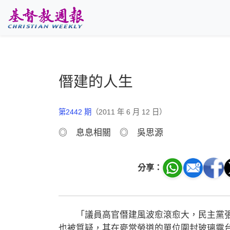
跳至主要內容
僭建的人生
第2442 期
（2011 年 6 月 12 日）
◎ 息息相關 ◎ 吳思源
分享：
「議員高官僭建風波愈滾愈大，民主黨張
也被質疑，其在麥當勞道的單位圍封玻璃露台。