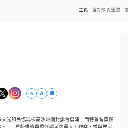
主頁
各期網頁連結
A
簡
A
文光和民協馮檢基涉嫌圍封露台僭建，而特首曾蔭權
......曾蔭權昨再委託認可專業人士視察，並與屋宇