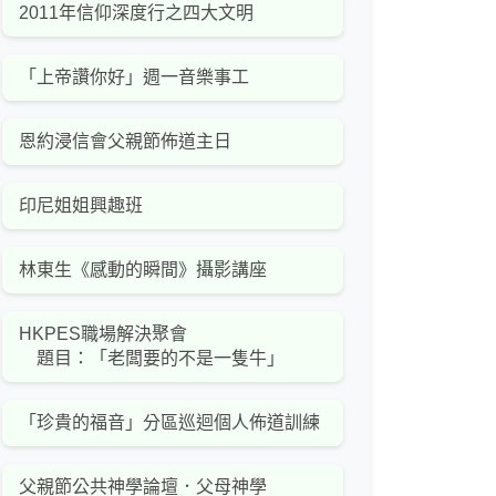
2011年信仰深度行之四大文明
「上帝讚你好」週一音樂事工
恩約浸信會父親節佈道主日
印尼姐姐興趣班
林東生《感動的瞬間》攝影講座
HKPES職場解決聚會
題目：「老闆要的不是一隻牛」
「珍貴的福音」分區巡迴個人佈道訓練
父親節公共神學論壇．父母神學