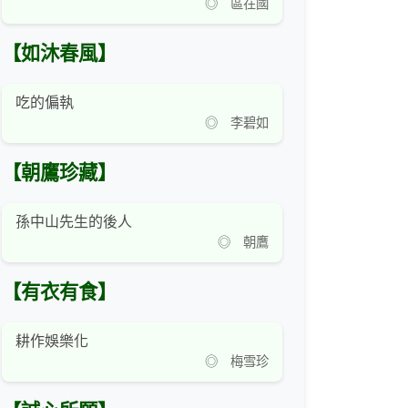
◎ 區在國
【如沐春風】
吃的偏執
◎ 李碧如
【朝鷹珍藏】
孫中山先生的後人
◎ 朝鷹
【有衣有食】
耕作娛樂化
◎ 梅雪珍