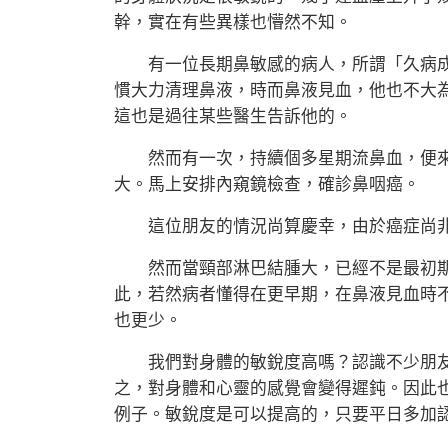
幹，實在有些異樣也懵然不知。
有一位長期鼻敏感的病人，所謂「久病成
慣大力清理鼻液，時而鼻液見血，他也不大
這也是過往某些醫生告訴他的。
然而有一次，持續個多星期流鼻血，便來
大。馬上安排內窺鏡檢查，確診鼻咽癌。
這位朋友的情況尚算慶幸，由於癌症尚非
然而當頸部淋巴結腫大，已經不是最初期
此，若然病者懂得在更早期，在鼻液見血時
也更少。
我們對身體的敏銳度高嗎？認識不少朋友
之，對身體和心靈的感覺會變得遲鈍。因此
例子。敏銳度是可以提高的，只要平日多加