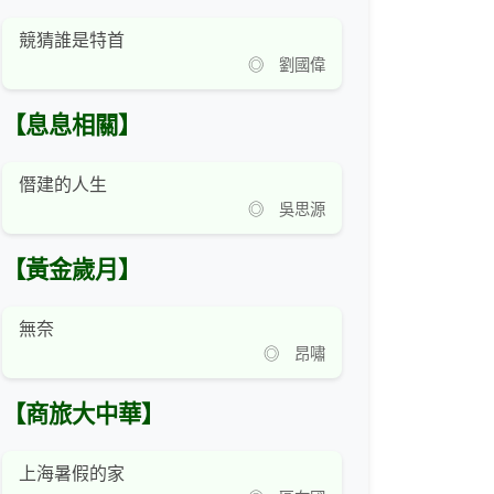
競猜誰是特首
◎ 劉國偉
【息息相關】
僭建的人生
◎ 吳思源
【黃金歲月】
無奈
◎ 昂嘯
【商旅大中華】
上海暑假的家