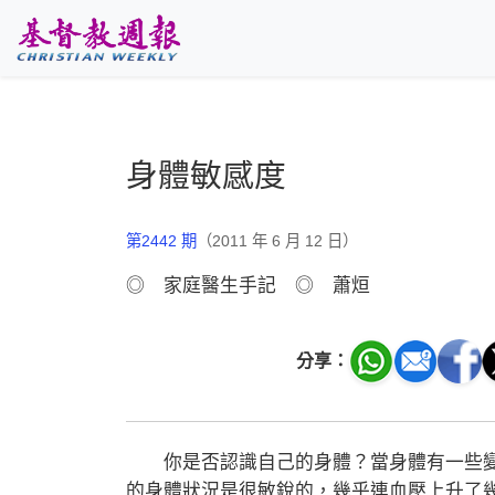
跳至主要內容
身體敏感度
第2442 期
（2011 年 6 月 12 日）
◎ 家庭醫生手記 ◎ 蕭烜
分享：
你是否認識自己的身體？當身體有一些變
的身體狀況是很敏銳的，幾乎連血壓上升了