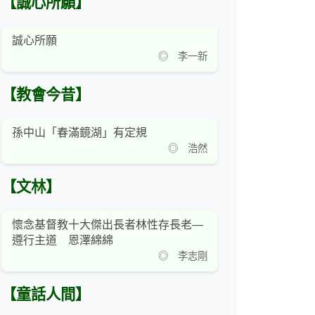
【誠心所願】
誠心所願
◎ 李一新
【教會今昔】
孫中山「春滿鏡湖」有定規
◎ 浩然
【文林】
懷念基督教十大傑出長者林性存長老—
遵行主道 恩澤綿綿
◎ 李志剛
【童話人間】