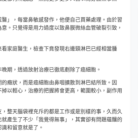
醫」，每當鼻敏感發作，他便自己買藥處理。由於習
為意。只覺得是用力過度以致鼻膜微絲血管破裂引致，
看家庭醫生，檢查下竟發現右邊頸淋巴已經相當腫
晚期，透過放射治療已徹底剷除了癌細胞。
的癥狀，而是癌細胞由鼻咽擴散到淋巴結所致。因
不掉以輕心，治療的把握將會更高，範圍較小，副作用
，整天腦袋裡充斥的都是工作或是別樣的事，久而久
也就產生了不少「我覺得無事」，其實卻有問題蘊釀的
認識和留意就是了。