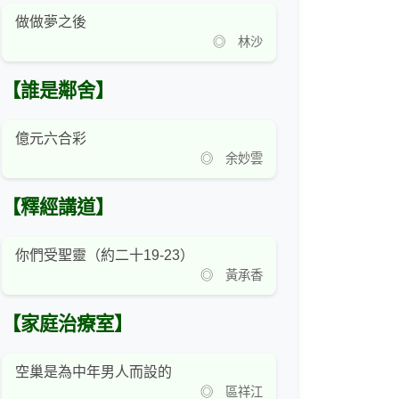
做做夢之後
◎ 林沙
【誰是鄰舍】
億元六合彩
◎ 余妙雲
【釋經講道】
你們受聖靈（約二十19-23）
◎ 黃承香
【家庭治療室】
空巢是為中年男人而設的
◎ 區祥江