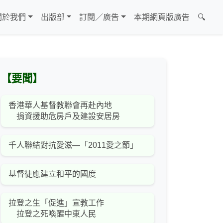
關於我們
出版部
訂閱／廣告
本期網頁版廣告
🔍
【要聞】
香港華人基督教聯會再赴內地
捐資援助危房戶及建設安居房
千人聯結對抗愛滋—「2011愛之節」
基督徒應建立和平的國度
拉登之生「促進」宣教工作
拉登之死喚醒中東人民