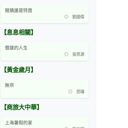
競猜誰是特首
◎ 劉國偉
【息息相關】
僭建的人生
◎ 吳思源
【黃金歲月】
無奈
◎ 昂嘯
【商旅大中華】
上海暑假的家