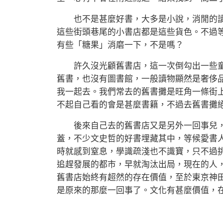
也不是甚麼好書，大多是小說，消閒的讀
這些街頭巷尾的小書店都是這些貨色。不過
有些「糖果」消磨一下，不是嗎？
許久沒光顧舊書店，這一次倒勾出一些童
舊書，也沒有圖書館，一般讀物顯然是奢侈
我一起去。我們常去的舊書攤是旺角一條街
不起自己看的會是甚麼書籍，不過去舊書攤
後來自己去的舊書店又是另外一回事兒，
蓋，不少文史哲的好書埋藏其中，等候愛書
時就感到窒息，學識疏淺也不識寶，只不過
追趕發展的都市，早就淘汰出局，現在的人
舊書店始終有超然的存在價值，至於東京神
是原來的那麼一回事了。文化有甚麼價值，