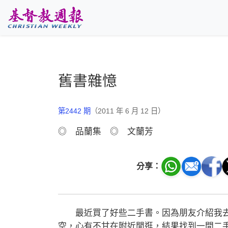
跳至主要內容
舊書雜憶
第2442 期
（2011 年 6 月 12 日）
◎ 品蘭集 ◎ 文蘭芳
分享：
最近買了好些二手書。因為朋友介紹我去
空，心有不甘在附近閒逛，結果找到一間二