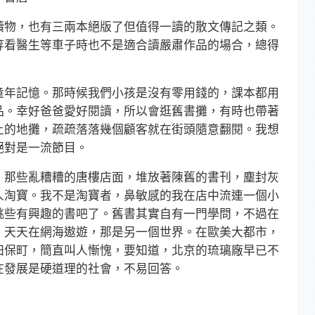
物，也有三兩本絕版了但值得一讀的散文傳記之類。
等看醫生等車子時也不是適合讀嚴肅作品的場合，總得
年記憶。那時候我們小孩是沒有零用錢的，課本都用
品。幸好爸爸愛好閱讀，所以會逛舊書攤，有時也帶著
上的地攤，疏疏落落幾個顧客就在街頭隨意翻閱。我想
絕對是一流節目。
那些亂糟糟的唐樓店面，堆放著陳舊的書刊，塵封灰
人淘寶。我不是淘寶者，鼻敏感的我在店中流連一個小
挑些有興趣的書吧了。舊書其實自有一門學問，不過在
，天天在網海遨遊，那是另一個世界。在歐美大都市，
田保町，簡直叫人慚愧，要知道，北京的琉璃廠早已不
在發展是硬道理的社會，不易回答。