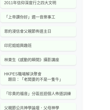
2011年信仰深度行之四大文明
「上帝讚你好」週一音樂事工
恩約浸信會父親節佈道主日
印尼姐姐興趣班
林東生《感動的瞬間》攝影講座
HKPES職場解決聚會
題目：「老闆要的不是一隻牛」
「珍貴的福音」分區巡迴個人佈道訓練
父親節公共神學論壇．父母神學