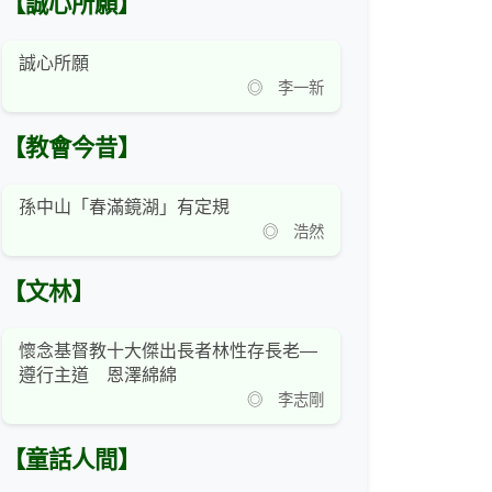
【誠心所願】
誠心所願
◎ 李一新
【教會今昔】
孫中山「春滿鏡湖」有定規
◎ 浩然
【文林】
懷念基督教十大傑出長者林性存長老—
遵行主道 恩澤綿綿
◎ 李志剛
【童話人間】