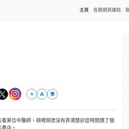
主頁
各期網頁連結
A
簡
A
看某位中醫師，胡裡胡塗沒有弄清楚診症時間撲了個
手書店。