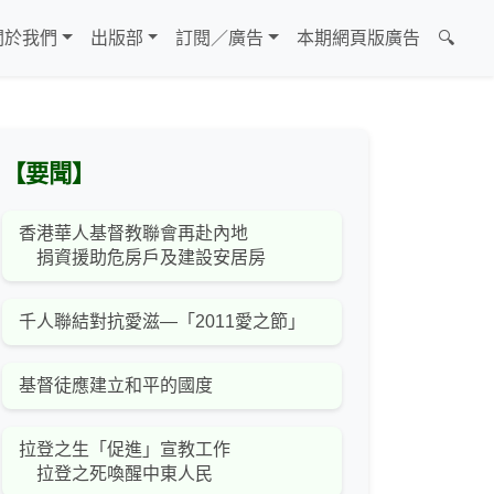
關於我們
出版部
訂閱／廣告
本期網頁版廣告
🔍
【要聞】
香港華人基督教聯會再赴內地
捐資援助危房戶及建設安居房
千人聯結對抗愛滋—「2011愛之節」
基督徒應建立和平的國度
拉登之生「促進」宣教工作
拉登之死喚醒中東人民