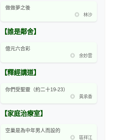
做做夢之後
◎ 林沙
【誰是鄰舍】
億元六合彩
◎ 余妙雲
【釋經講道】
你們受聖靈（約二十19-23）
◎ 黃承香
【家庭治療室】
空巢是為中年男人而設的
◎ 區祥江