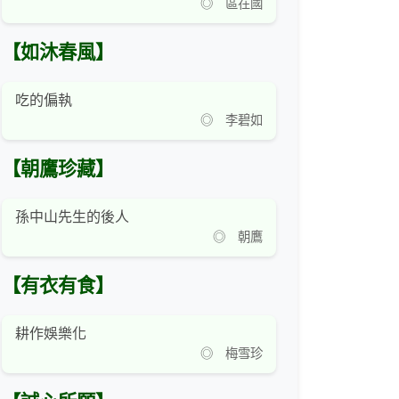
◎ 區在國
【如沐春風】
吃的偏執
◎ 李碧如
【朝鷹珍藏】
孫中山先生的後人
◎ 朝鷹
【有衣有食】
耕作娛樂化
◎ 梅雪珍