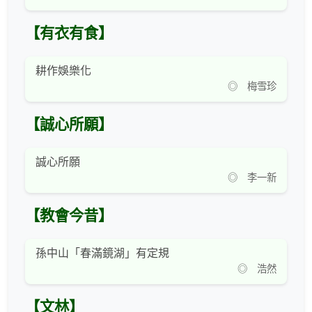
【有衣有食】
耕作娛樂化
◎ 梅雪珍
【誠心所願】
誠心所願
◎ 李一新
【教會今昔】
孫中山「春滿鏡湖」有定規
◎ 浩然
【文林】