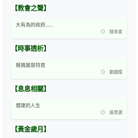
【教會之聲】
大有為的政府......
◎ 陸幸泉
【時事透析】
競猜誰是特首
◎ 劉國偉
【息息相關】
僭建的人生
◎ 吳思源
【黃金歲月】