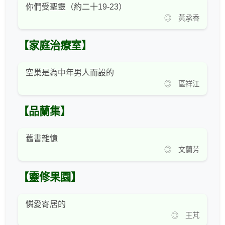
你們受聖靈（約二十19-23）
◎ 黃承香
【家庭治療室】
空巢是為中年男人而設的
◎ 區祥江
【品蘭集】
舊書雜憶
◎ 文蘭芳
【靈修果園】
憐愛寄居的
◎ 王芃