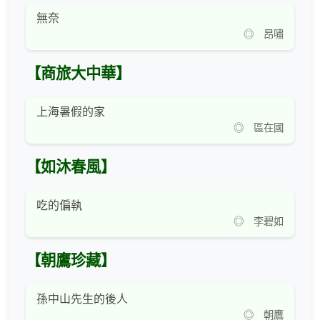
無奈
◎ 昂嘯
【商旅大中華】
上海暑假的家
◎ 區在國
【如沐春風】
吃的偏執
◎ 李碧如
【朝鷹珍藏】
孫中山先生的後人
◎ 朝鷹