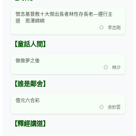
懷念基督教十大傑出長者林性存長老—遵行主
道 恩澤綿綿
◎ 李志剛
【童話人間】
做做夢之後
◎ 林沙
【誰是鄰舍】
億元六合彩
◎ 余妙雲
【釋經講道】