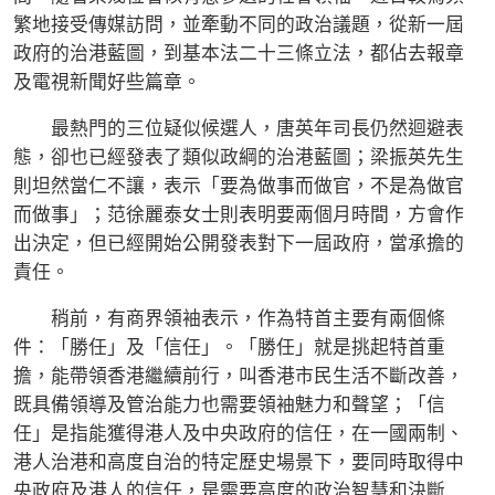
繁地接受傳媒訪問，並牽動不同的政治議題，從新一屆
政府的治港藍圖，到基本法二十三條立法，都佔去報章
及電視新聞好些篇章。
最熱門的三位疑似候選人，唐英年司長仍然迴避表
態，卻也已經發表了類似政綱的治港藍圖；梁振英先生
則坦然當仁不讓，表示「要為做事而做官，不是為做官
而做事」；范徐麗泰女士則表明要兩個月時間，方會作
出決定，但已經開始公開發表對下一屆政府，當承擔的
責任。
稍前，有商界領袖表示，作為特首主要有兩個條
件：「勝任」及「信任」。「勝任」就是挑起特首重
擔，能帶領香港繼續前行，叫香港市民生活不斷改善，
既具備領導及管治能力也需要領袖魅力和聲望；「信
任」是指能獲得港人及中央政府的信任，在一國兩制、
港人治港和高度自治的特定歷史場景下，要同時取得中
央政府及港人的信任，是需要高度的政治智慧和決斷