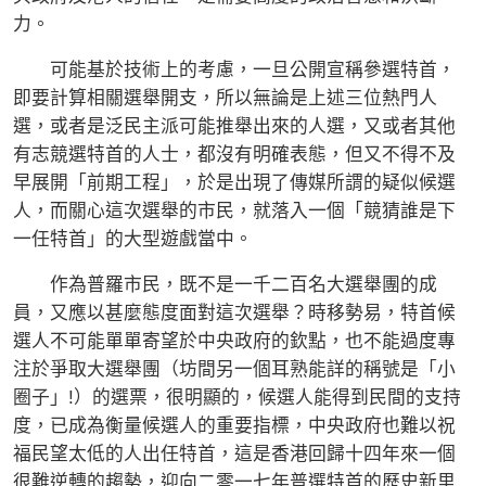
力。
可能基於技術上的考慮，一旦公開宣稱參選特首，
即要計算相關選舉開支，所以無論是上述三位熱門人
選，或者是泛民主派可能推舉出來的人選，又或者其他
有志競選特首的人士，都沒有明確表態，但又不得不及
早展開「前期工程」，於是出現了傳媒所謂的疑似候選
人，而關心這次選舉的市民，就落入一個「競猜誰是下
一任特首」的大型遊戲當中。
作為普羅市民，既不是一千二百名大選舉團的成
員，又應以甚麼態度面對這次選舉？時移勢易，特首候
選人不可能單單寄望於中央政府的欽點，也不能過度專
注於爭取大選舉團（坊間另一個耳熟能詳的稱號是「小
圈子」!）的選票，很明顯的，候選人能得到民間的支持
度，已成為衡量候選人的重要指標，中央政府也難以祝
福民望太低的人出任特首，這是香港回歸十四年來一個
很難逆轉的趨勢，迎向二零一七年普選特首的歷史新里