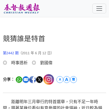
跳至主要內容
競猜誰是特首
第2442 期
（2011 年 6 月 12 日）
◎ 時事透析 ◎ 劉國偉
A
分享：
A
簡
距離明年三月舉行的特首選舉，只有不足一年時
間，隨著某幾位看似有意參選的社會領袖，近日較為頻