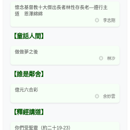
懷念基督教十大傑出長者林性存長老—遵行主
道 恩澤綿綿
◎ 李志剛
【童話人間】
做做夢之後
◎ 林沙
【誰是鄰舍】
億元六合彩
◎ 余妙雲
【釋經講道】
你們受聖靈（約二十19-23）