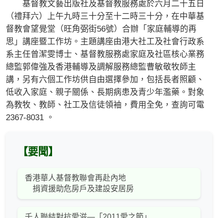
基督教文藝出版社及基督教服務處於六月二十五日
（禮拜六）上午九時三十分至十二時三十分，在中華基
督教會望覺堂（旺角弼街56號）合辦「家庭輔導的再
思」講座暨工作坊。主題講座由港大社工及社會行政系
系主任曾潔雯博士、基督教服務處家庭及社區核心業務
總監郭偉強及香港輔導及調解服務總監曹敏敬牧師主
講，另有六個工作坊供自由選擇參加，包括長者照顧、
低收入家庭、親子關係、長期病患及青少年濫藥。對象
為教牧、教師、社工及信徒領袖，費用全免，查詢可電
2367-8031 。
【要聞】
香港華人基督教聯會再赴內地
捐資援助危房戶及建設安居房
千人聯結對抗愛滋—「2011愛之節」