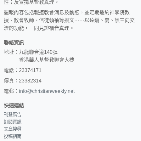
性；及宣揚基督教真理。
週報內容包括報道教會消息及動態，並定期邀約神學院教
授、教會牧師、信徒領袖等撰文⋯⋯以達編、寫、讀三向交
流的功能，一同見證福音真理。
聯絡資訊
地址：九龍聯合道140號
香港華人基督教聯會大樓
電話：23374171
傳真：23382314
電郵：
info@christianweekly.net
快速連結
刊登廣告
訂閱資訊
文章搜尋
投稿指南