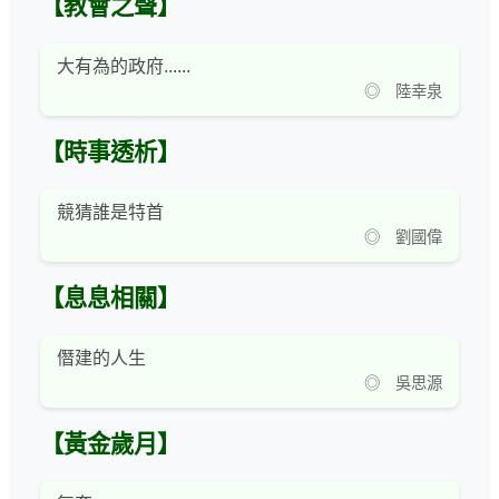
【教會之聲】
大有為的政府......
◎ 陸幸泉
【時事透析】
競猜誰是特首
◎ 劉國偉
【息息相關】
僭建的人生
◎ 吳思源
【黃金歲月】