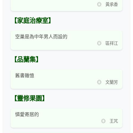
◎ 黃承香
【家庭治療室】
空巢是為中年男人而設的
◎ 區祥江
【品蘭集】
舊書雜憶
◎ 文蘭芳
【靈修果園】
憐愛寄居的
◎ 王芃