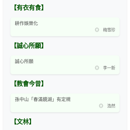
【有衣有食】
耕作娛樂化
◎ 梅雪珍
【誠心所願】
誠心所願
◎ 李一新
【教會今昔】
孫中山「春滿鏡湖」有定規
◎ 浩然
【文林】