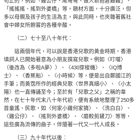
句止的，例如「雞公仔、尾彎彎、做人新抱甚艱難」、
「搖搖搖、搖到外婆橋」等。題材方面，十分廣泛，但
多以母親及孩子的生活為主，與此同時，也夾雜著舊社
會中婦女所飽嘗的各種辛酸。
（二）七十至八十年代︰
這兩個年代，可以說是香港兒歌的黃金時期，香港
填詞人已開始著意為小朋友撰寫兒歌。例如〈叮噹〉
（後改為〈多啦A夢〉）、〈430穿梭機〉、〈IQ博
士〉、〈香蕉船〉、〈小時候〉等，便是出自鄭國江的
手筆；而黃霑所作的經典兒歌〈世界真細小〉、〈小太
陽〉也一直傳誦至今；至於有「兒歌之父」之稱的韋
然，在七十年代末八十年代初，便有系統地整理了250多
首童謠、民歌，如〈何家小雞何家猜〉、〈洗白白〉、
〈雞公仔〉、〈搖到外婆橋〉、〈磨較剪鏟刀〉等等，
這些廣為流傳的曲子，伴隨著一代又一代人成長。
（三）九十年代以後︰