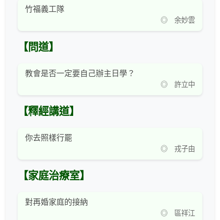
竹福義工隊
◎ 余妙雲
【問道】
教會是否一定要自己辦主日學？
◎ 許立中
【釋經講道】
你去照樣行罷
◎ 戎子由
【家庭治療室】
對再婚家庭的接納
◎ 區祥江