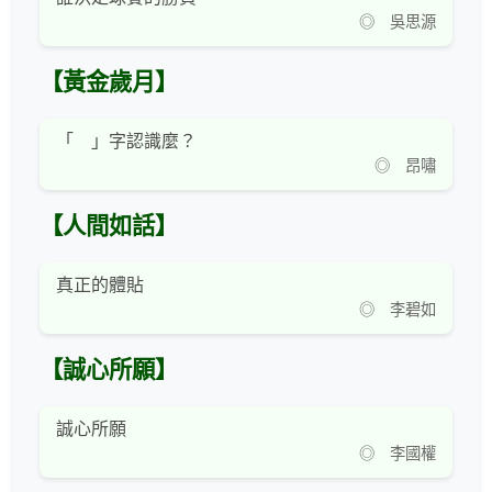
◎ 吳思源
【黃金歲月】
「 」字認識麼？
◎ 昂嘯
【人間如話】
真正的體貼
◎ 李碧如
【誠心所願】
誠心所願
◎ 李國權