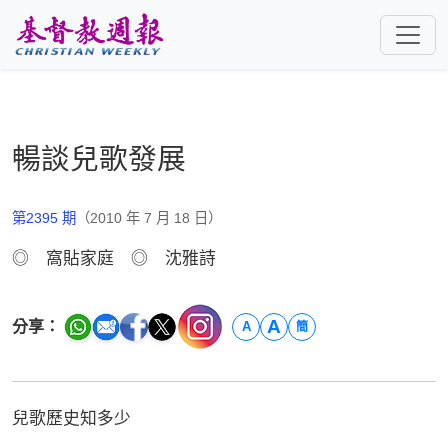
跳至主要內容
暢談兒歌發展
第2395 期
（2010 年 7 月 18 日）
◎ 窩貼家庭 ◎ 沈雅詩
A
分享：
A
簡
兒歌歷史知多少