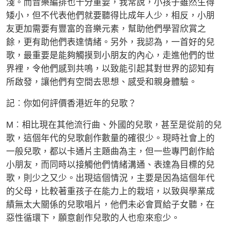
淺。而音樂編排也十分重要，我常說，小孩子雖然生得
矮小，但不代表他們就要聽得比成年人少，相反，小朋
友更加需要有豐富的音樂元素，幫助他們學習欣賞之
餘，更有助他們表達情緒。另外，我認為，一首好的兒
歌，最重要是能夠觸摸到小朋友的內心，走進他們的世
界裡，令他們感到共鳴，以致能引起其對世界的認知有
所啟發，讓他們有空間去思想、感受和親身體驗。
記︰你如何評價香港近年的兒歌？
M︰相比現在其他流行曲、外國的兒歌，甚至是從前的兒
歌，這個年代的兒歌創作數量的確很少。現時社會上的
一般兒歌，都以卡通片主題曲為主，但一些專門創作給
小朋友，而同時以接觸他們情緒溝通、表達為目標的兒
歌，則少之又少。出現這個情況，主要是因為這個年代
的父母，比較著重孩子在能力上的栽培，以致與學業成
績無太大關係的兒歌唱片，他們未必會買給子女聽，在
惡性循環下，願意創作兒歌的人也愈來愈少。