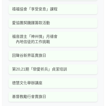
禧福協會「享受安息」課程
愛協團契饑饉籌款活動
福音證主「神州情」月禱會
內地信徒的工作挑戰
回聲谷新界區賣旗日
第20,21期「戀愛祈兵」貞潔培訓
德慧文化舉辦講座
基督教勵行會賣旗日