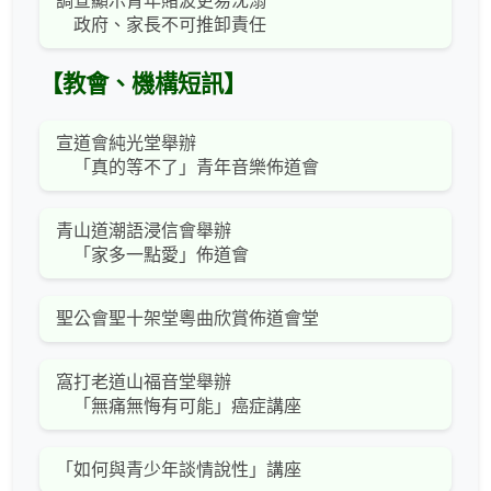
調查顯示青年賭波更易沈溺
政府、家長不可推卸責任
【教會、機構短訊】
宣道會純光堂舉辦
「真的等不了」青年音樂佈道會
青山道潮語浸信會舉辦
「家多一點愛」佈道會
聖公會聖十架堂粵曲欣賞佈道會堂
窩打老道山福音堂舉辦
「無痛無悔有可能」癌症講座
「如何與青少年談情說性」講座