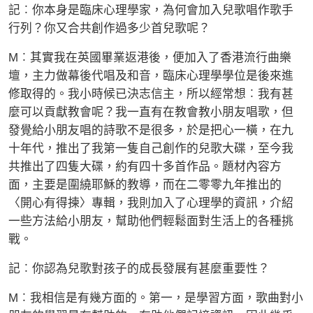
記︰你本身是臨床心理學家，為何會加入兒歌唱作歌手
行列？你又合共創作過多少首兒歌呢？
M︰其實我在英國畢業返港後，便加入了香港流行曲樂
壇，主力做幕後代唱及和音，臨床心理學學位是後來進
修取得的。我小時候已決志信主，所以經常想︰我有甚
麼可以貢獻教會呢？我一直有在教會教小朋友唱歌，但
發覺給小朋友唱的詩歌不是很多，於是把心一橫，在九
十年代，推出了我第一隻自己創作的兒歌大碟，至今我
共推出了四隻大碟，約有四十多首作品。題材內容方
面，主要是圍繞耶穌的教導，而在二零零九年推出的
〈開心有得揀〉專輯，我則加入了心理學的資訊，介紹
一些方法給小朋友，幫助他們輕鬆面對生活上的各種挑
戰。
記︰你認為兒歌對孩子的成長發展有甚麼重要性？
M︰我相信是有幾方面的。第一，是學習方面，歌曲對小