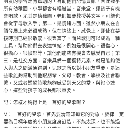
朋友的學習是有幫助的，有助他們記憶資訊，因此幾乎
所有幼稚園、小學都會有唱遊堂、音樂堂，讓孩子有機
會唱歌，尤其是幼稚園，老師如要教授英文字，可能也
會從字母歌入手；第二，是情緒方面，雖然小朋友在言
語發展上未必很成熟，但在情緒上、感覺上，即使在嬰
孩時期已經很敏感、很豐富了，而兒歌則可以成為一種
工具，幫助他們去表達情緒，例如是很開心、很傷心、
很擔心、很憤怒等，讓他們能夠有機會去感受自己；第
三，是社交方面，音樂具備一個獨特元素，就是能夠使
人與人之間溝通得到，兒歌之所以對小朋友重要，是這
些歌能夠幫助到他跟朋輩、父母、教會、學校及社會聯
繫，又或者透過詩歌能夠感受到天父的愛，與祂心連
心，這些對孩子的成長都很重要。
記︰怎樣才稱得上是一首好的兒歌呢？
M︰一首好的兒歌，首先要清楚知道它的對象，旋律一定
要為目標年歲的小朋友度身訂造，不能太深，也不能過