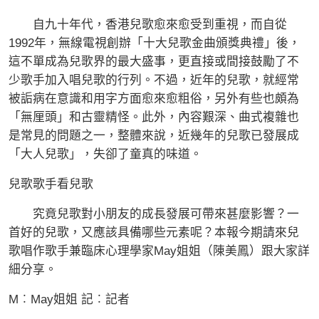
自九十年代，香港兒歌愈來愈受到重視，而自從
1992年，無線電視創辦「十大兒歌金曲頒獎典禮」後，
這不單成為兒歌界的最大盛事，更直接或間接鼓勵了不
少歌手加入唱兒歌的行列。不過，近年的兒歌，就經常
被詬病在意識和用字方面愈來愈粗俗，另外有些也頗為
「無厘頭」和古靈精怪。此外，內容艱深、曲式複雜也
是常見的問題之一，整體來說，近幾年的兒歌已發展成
「大人兒歌」，失卻了童真的味道。
兒歌歌手看兒歌
究竟兒歌對小朋友的成長發展可帶來甚麼影響？一
首好的兒歌，又應該具備哪些元素呢？本報今期請來兒
歌唱作歌手兼臨床心理學家May姐姐（陳美鳳）跟大家詳
細分享。
M︰May姐姐 記︰記者