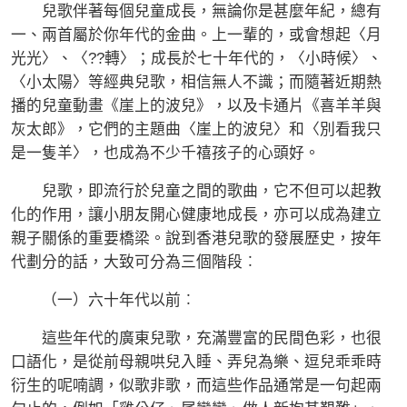
兒歌伴著每個兒童成長，無論你是甚麼年紀，總有
一、兩首屬於你年代的金曲。上一輩的，或會想起〈月
光光〉、〈??轉〉；成長於七十年代的，〈小時候〉、
〈小太陽〉等經典兒歌，相信無人不識；而隨著近期熱
播的兒童動畫《崖上的波兒》，以及卡通片《喜羊羊與
灰太郎》，它們的主題曲〈崖上的波兒〉和〈別看我只
是一隻羊〉，也成為不少千禧孩子的心頭好。
兒歌，即流行於兒童之間的歌曲，它不但可以起教
化的作用，讓小朋友開心健康地成長，亦可以成為建立
親子關係的重要橋梁。說到香港兒歌的發展歷史，按年
代劃分的話，大致可分為三個階段︰
（一）六十年代以前︰
這些年代的廣東兒歌，充滿豐富的民間色彩，也很
口語化，是從前母親哄兒入睡、弄兒為樂、逗兒乖乖時
衍生的呢喃調，似歌非歌，而這些作品通常是一句起兩