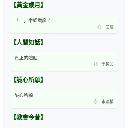
【黃金歲月】
「 」字認識麼？
◎ 昂嘯
【人間如話】
真正的體貼
◎ 李碧如
【誠心所願】
誠心所願
◎ 李國權
【教會今昔】