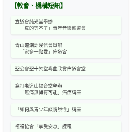
【教會、機構短訊】
宣道會純光堂舉辦
「真的等不了」青年音樂佈道會
青山道潮語浸信會舉辦
「家多一點愛」佈道會
聖公會聖十架堂粵曲欣賞佈道會堂
窩打老道山福音堂舉辦
「無痛無悔有可能」癌症講座
「如何與青少年談情說性」講座
禧福協會「享受安息」課程