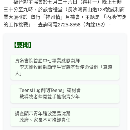
福音證主協會於七月二十六日（禮拜一）晚上七時
三十分至九時，於該會禮堂（長沙灣青山道128號威利商
業大廈4樓）舉行「神州情」月禱會，主題是 「內地信徒
的工作挑戰」。查詢可電2725-8558（內線152）。
【要聞】
真道書院首屆中七畢業感恩崇拜
李志剛牧師勉勵學生實踐基督使命做個「真道
人」
「TeensHug創明Teens」研討會
教導牧者伸開雙手擁抱青少年
調查顯示青年賭波更易沈溺
政府、家長不可推卸責任