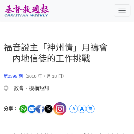
跳至主要內容
福音證主「神州情」月禱會
內地信徒的工作挑戰
第2395 期
（2010 年 7 月 18 日）
◎ 教會、機構短訊
A
分享：
A
簡