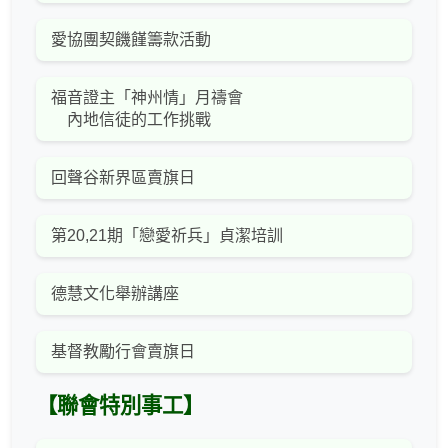
愛協團契饑饉籌款活動
福音證主「神州情」月禱會
內地信徒的工作挑戰
回聲谷新界區賣旗日
第20,21期「戀愛祈兵」貞潔培訓
德慧文化舉辦講座
基督教勵行會賣旗日
【聯會特別事工】