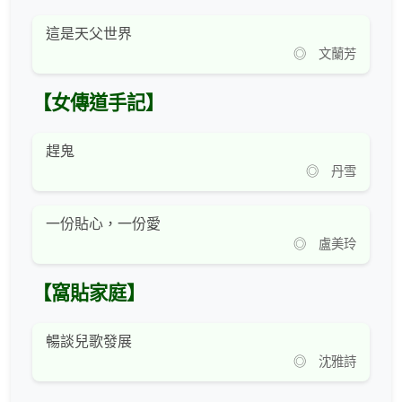
這是天父世界
◎ 文蘭芳
【女傳道手記】
趕鬼
◎ 丹雪
一份貼心，一份愛
◎ 盧美玲
【窩貼家庭】
暢談兒歌發展
◎ 沈雅詩