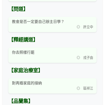
【問道】
教會是否一定要自己辦主日學？
◎ 許立中
【釋經講道】
你去照樣行罷
◎ 戎子由
【家庭治療室】
對再婚家庭的接納
◎ 區祥江
【品蘭集】