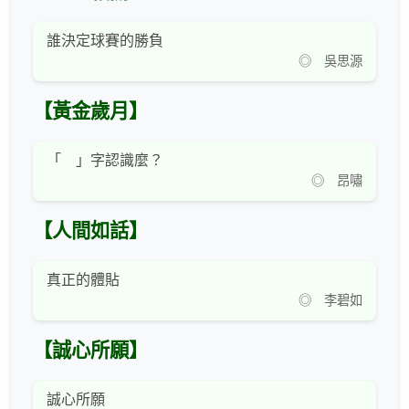
誰決定球賽的勝負
◎ 吳思源
【黃金歲月】
「 」字認識麼？
◎ 昂嘯
【人間如話】
真正的體貼
◎ 李碧如
【誠心所願】
誠心所願