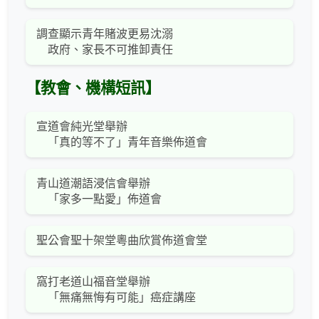
調查顯示青年賭波更易沈溺
政府、家長不可推卸責任
【教會、機構短訊】
宣道會純光堂舉辦
「真的等不了」青年音樂佈道會
青山道潮語浸信會舉辦
「家多一點愛」佈道會
聖公會聖十架堂粵曲欣賞佈道會堂
窩打老道山福音堂舉辦
「無痛無悔有可能」癌症講座