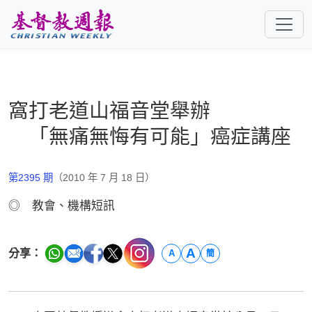
跳至主要內容
窩打老道山福音堂舉辦
「無痛無悔有可能」癌症講座
第2395 期
（2010 年 7 月 18 日）
◎ 教會、機構短訊
A
分享：
A
簡