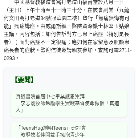
中國基督教播道會窩打老道山福音堂於八月一日
（主日）上午十時至十一時三十分，在該會副堂（九龍
何文田窩打老道84號冠華園二樓）舉行「無痛無悔有可
能」癌症講座。由威爾斯親王醫院資深護士林翠玉姑娘
主講，內容包括：如何告訴對方已患上癌症（特別是長
者）；面對癌症不一定很痛；應如何在家留意及照顧患
癌長者的症狀。歡迎信徒邀請親友參加，查詢可電2711-
0293。
【要聞】
真道書院首屆中七畢業感恩崇拜
李志剛牧師勉勵學生實踐基督使命做個「真道
人」
「TeensHug創明Teens」研討會
教導牧者伸開雙手擁抱青少年