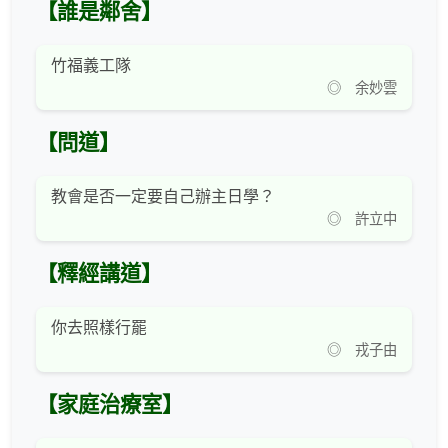
【誰是鄰舍】
竹福義工隊
◎ 余妙雲
【問道】
教會是否一定要自己辦主日學？
◎ 許立中
【釋經講道】
你去照樣行罷
◎ 戎子由
【家庭治療室】