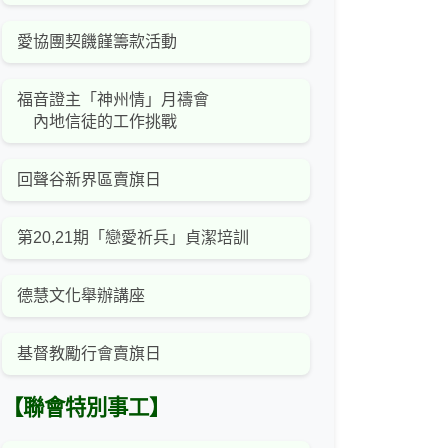
愛協團契饑饉籌款活動
福音證主「神州情」月禱會
內地信徒的工作挑戰
回聲谷新界區賣旗日
第20,21期「戀愛祈兵」貞潔培訓
德慧文化舉辦講座
基督教勵行會賣旗日
【聯會特別事工】