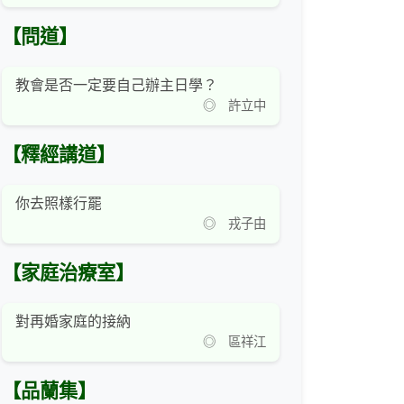
【問道】
教會是否一定要自己辦主日學？
◎ 許立中
【釋經講道】
你去照樣行罷
◎ 戎子由
【家庭治療室】
對再婚家庭的接納
◎ 區祥江
【品蘭集】