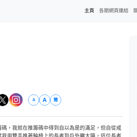
主頁
各期網頁連結
A
簡
A
碼，我就在推籌碼中得到自以為是的滿足，但自從戒
當我用雙手推著輪椅上的長者到戶外曬太陽，這位長者