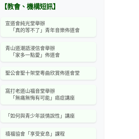
【教會、機構短訊】
宣道會純光堂舉辦
「真的等不了」青年音樂佈道會
青山道潮語浸信會舉辦
「家多一點愛」佈道會
聖公會聖十架堂粵曲欣賞佈道會堂
窩打老道山福音堂舉辦
「無痛無悔有可能」癌症講座
「如何與青少年談情說性」講座
禧福協會「享受安息」課程