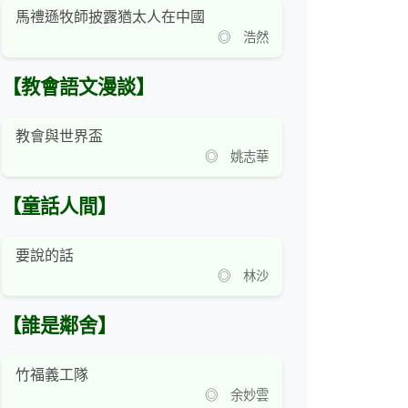
馬禮遜牧師披露猶太人在中國
◎ 浩然
【教會語文漫談】
教會與世界盃
◎ 姚志華
【童話人間】
要說的話
◎ 林沙
【誰是鄰舍】
竹福義工隊
◎ 余妙雲