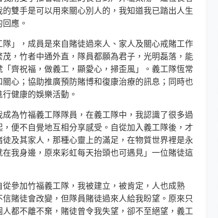
我的雙手是可以用來關心別人的，我知道我已踏出人生
的回應。
隊」，成員是來自賭徒過來人、家人及關心戒賭工作
繁茂，竹者中通外直，隊員都願為君子，光明磊落，能
號「齊祝福，做義工，顯愛心，掃歪風」。義工隊恆常
和關心；協助推廣預防賭博和復康治療的訊息；同時也
進行健康的娛樂活動。
成為竹福義工隊隊員，在義工隊中，我認識了很多過
起，便不自覺地互相分享感受。自從加入義工隊後，才
賭徒及其家人，那種心靈上的滿足，在物質世界裡是永
就在我身邊，原來彩虹每天抬頭也可遇見」一位賭徒這
從參加竹福義工隊，我被建立，被肯定，人也成熟
不信賭徒會改變，但隊員賭徒過來人給我盼望。原來只
個人都不離不棄，賭徒曾令我失望，卻不至絕望，義工