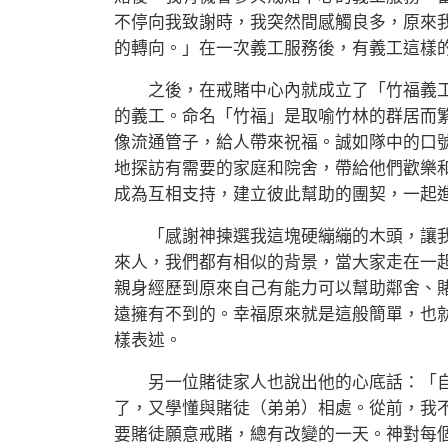
不停向我致謝時，我突然間感觸良多，原來
的轉向。」在一次義工服務後，有義工這樣
之後，在戒賭中心內就成立了「竹福義工
的義工。命名「竹福」是取喻竹林的群居而
像流通管子，給人帶來祝福。誠如隊中的口
地探訪有需要的家庭和院舍，帶給他們歡樂
成為互相支持，建立彼此幫助的團契，一起
「感謝神揀選我這塊硬繃繃的木頭，讓我
來人，我們都有相似的背景，當大家走在一
親身經歷到原來自己有能力可以幫助鄰舍、
遠擁有不到的。幸福原來就是這般簡單，也
樣表述。
另一位賭徒家人也說出他的心底話：「自
了，又學懂與賭徒（弟弟）相處。從前，我
要賭徒願意戒賭，總有改變的一天。神對每