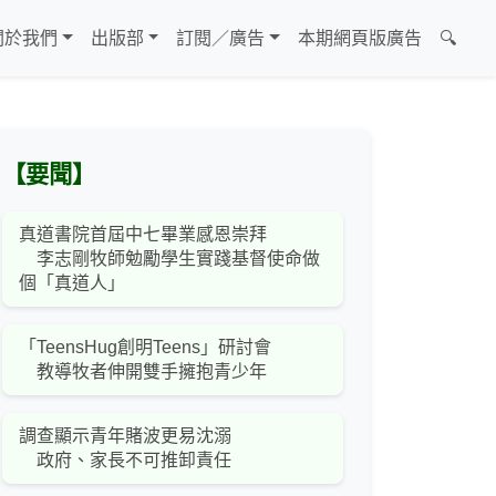
關於我們
出版部
訂閱／廣告
本期網頁版廣告
🔍
【要聞】
真道書院首屆中七畢業感恩崇拜
李志剛牧師勉勵學生實踐基督使命做
個「真道人」
「TeensHug創明Teens」研討會
教導牧者伸開雙手擁抱青少年
調查顯示青年賭波更易沈溺
政府、家長不可推卸責任