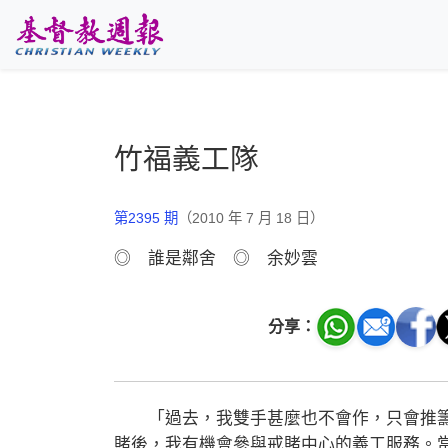
跳至主要內容
竹福義工隊
第2395 期
（2010 年 7 月 18 日）
◎ 誰是鄰舍 ◎ 余妙雲
分享：
「過去，我雙手甚麼也不會作，只會推籌
賭後，我有機會參與戒賭中心的義工服務。