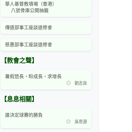
華人基督教墳場（香港）
八號骨庫公開抽籤
傳道部事工座談退修會
慈惠部事工座談退修會
【教會之聲】
暑假悠長，盼成長，求增長
◎ 劉志良
【息息相關】
誰決定球賽的勝負
◎ 吳思源