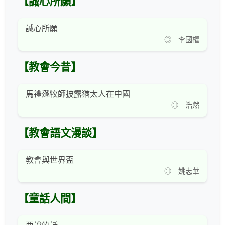
【誠心所願】
誠心所願
◎ 李國權
【教會今昔】
馬禮遜牧師披露猶太人在中國
◎ 浩然
【教會語文漫談】
教會與世界盃
◎ 姚志華
【童話人間】