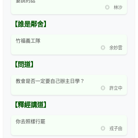
要說的話
◎ 林沙
【誰是鄰舍】
竹福義工隊
◎ 余妙雲
【問道】
教會是否一定要自己辦主日學？
◎ 許立中
【釋經講道】
你去照樣行罷
◎ 戎子由