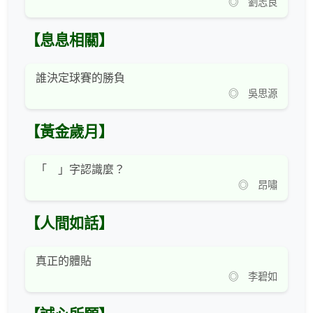
◎ 劉志良
【息息相關】
誰決定球賽的勝負
◎ 吳思源
【黃金歲月】
「 」字認識麼？
◎ 昂嘯
【人間如話】
真正的體貼
◎ 李碧如