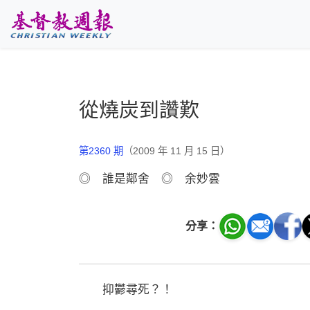
跳至主要內容
從燒炭到讚歎
第2360 期
（2009 年 11 月 15 日）
◎ 誰是鄰舍 ◎ 余妙雲
分享：
抑鬱尋死？！