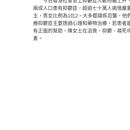
今日香港社會患上抑鬱症人數持續上升，
兩成人口患有抑鬱症，超過七十萬人病情嚴重
主，男女比例為1比2，大多都諱疾忌醫，他
療抑鬱症主要透過心理和藥物治療，若患者
有正面的幫助，陳女士在沮喪、抑鬱、尋死
素。