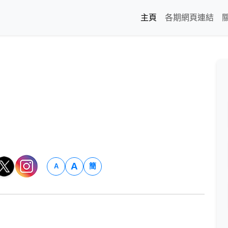
主頁
各期網頁連結
A
簡
A