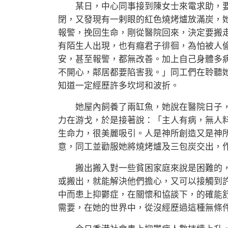
某日，中心同事接到陳女士來電求助，要
閉，又發現有一剌眼的紅色燒烤爐放滿炭，
報警，挽回生命，剛從醫院回來，決定要搬
有陌生人出現，也有癮君子徘徊，為怕被人
安，甚至報警，都無改善。加上自己身體多
不開心，鄰居都要陷害我。」同工們在聆聽
知道一定經歷許多坎坷和波折。
她屋內飼養了兩缸魚，她說在醫院日子，
力在游戈，於是接著說：「主人有病，無人
生命力，很美麗吸引。人是神所創造又是神
意，同工並勸服她將燒烤爐及三包炭交出，
搬出搬入對一些貧困家庭來說是困難的，
或搬出，就能解決他們擔心，又可以接觸到
中而患上抑鬱症，在關懷和協談下，的確能
需要，在她的世界中，從沒經歷過這種無條