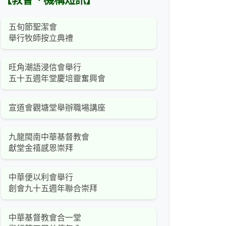
【教會、機構短訊】
五旬節聖潔會
舉行牧師按立典禮
旺角潮語浸信會舉行
五十五週年堂慶培靈奮興會
宣道會觀塘堂舉辦職場講座
九龍閩南中華基督教會
獻堂金禧感恩崇拜
中華便以利會舉行
創會九十五週年聯合崇拜
中華基督教會合一堂