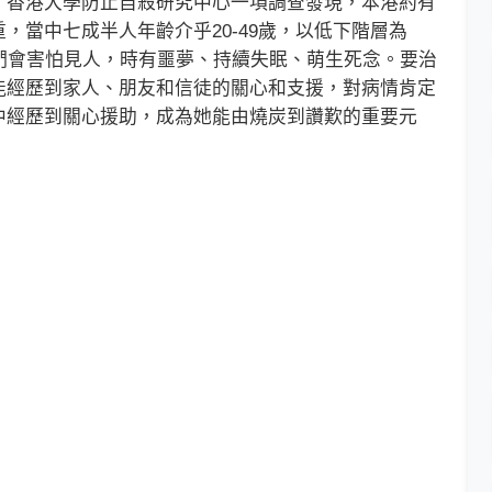
香港大學防止自殺研究中心一項調查發現，本港約有
，當中七成半人年齡介乎20-49歲，以低下階層為
們會害怕見人，時有噩夢、持續失眠、萌生死念。要治
能經歷到家人、朋友和信徒的關心和支援，對病情肯定
中經歷到關心援助，成為她能由燒炭到讚歎的重要元