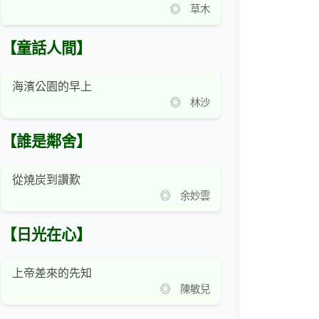
◎ 草木
【童話人間】
海濱公園的早上
◎ 林沙
【誰是鄰舍】
從燒炭到讚歎
◎ 余妙雲
【日光在心】
上帝差來的先知
◎ 陳敏兒