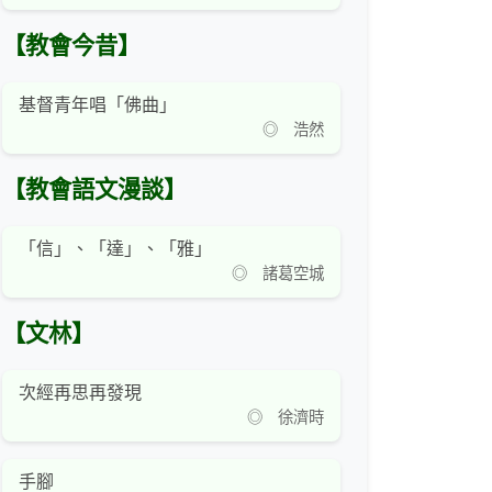
【教會今昔】
基督青年唱「佛曲」
◎ 浩然
【教會語文漫談】
「信」、「達」、「雅」
◎ 諸葛空城
【文林】
次經再思再發現
◎ 徐濟時
手腳