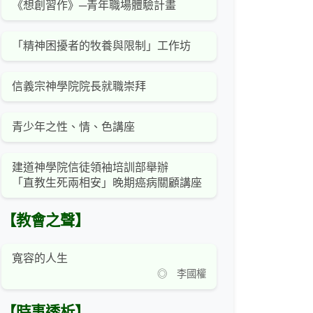
《想創習作》─青年職場體驗計畫
「精神困擾者的牧養與限制」工作坊
信義宗神學院院長就職崇拜
青少年之性、情、色講座
建道神學院信徒領袖培訓部舉辦
「直教生死兩相安」晚期癌病關顧講座
【教會之聲】
寬容的人生
◎ 李國權
【時事透析】