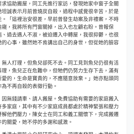
求協助搬屋，同工先進行家訪，發現她家中窗子全關
她坦誠表示月前曾燒炭自殺，過程中感覺很辛苦，於是
走。「這裡治安很差，早前曾發生劫案及非禮案，不時
偷窺，我將所有門窗關掉，出入也左顧右盼。曾報保
病、過去遇人不淑，被迫遷入中轉屋，我很抑鬱，也很
她的心事，雖然她不肯講出自己的身世，但從她的臉容
無人打理，但魚兒卻死不去。同工見到魚兒仍很有活
料理，魚兒正在危難中，但牠們仍努力生存下去，滿有
所愛的，生命是寶貴的，不應隨意放棄。」她亦點頭同
作為不再自殺的表徵行動。
因無錢請車、請人搬屋。免費協助有需要的家庭搬入
許多家庭，其中有不少家庭成員都處於精神緊張和壓力
舒解他們壓力，陳女士在同工和義工關懷下，完成搬遷
件的關愛，她不停的多謝和感激。