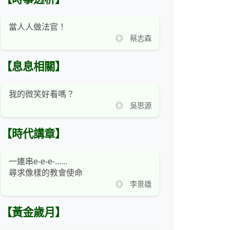
當人人做法官！
◎ 蔡志森
【息息相關】
我的微笑好看嗎？
◎ 吳思源
【時代講章】
一連串e-e-e-......
尋求像樣的教會使命
◎ 李景雄
【黃金歲月】