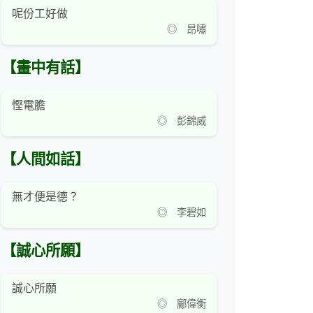
呢份工好做
◎ 昂嘯
【畫中有話】
慳電膽
◎ 彭錦威
【人間如話】
無才便是德？
◎ 李碧如
【誠心所願】
誠心所願
◎ 鄺偉衡