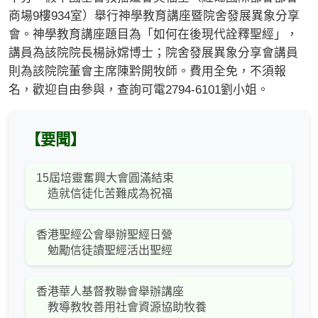
商場9樓934室）舉行神學教育講座暨院舍發展異象分享
會。神學教育講座題目為「如何在後現代詮釋聖經」，
講員為該院院長楊詠嫦博士；院舍發展異象分享會講員
則為該院院董會主席陳黔開牧師。費用全免，不須報
名，歡迎自由參與，查詢可電2794-6101劉小姐。
【要聞】
15屆培靈奮興大會圓滿結束
造就信徒化苦難成為祝福
香港聖經公會舉辦聖經日營
勉勵信徒讀聖經活出聖經
香港華人基督教聯會舉辦講座
教導教牧善用社會資源協助牧養