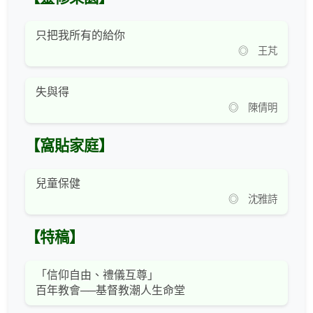
只把我所有的給你
◎ 王芃
失與得
◎ 陳倩明
【窩貼家庭】
兒童保健
◎ 沈雅詩
【特稿】
「信仰自由、禮儀互尊」
百年教會──基督教潮人生命堂