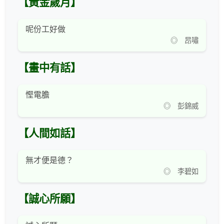
【黃金歲月】
呢份工好做
◎ 昂嘯
【畫中有話】
慳電膽
◎ 彭錦威
【人間如話】
無才便是德？
◎ 李碧如
【誠心所願】