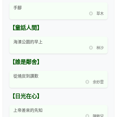
手腳
◎ 草木
【童話人間】
海濱公園的早上
◎ 林沙
【誰是鄰舍】
從燒炭到讚歎
◎ 余妙雲
【日光在心】
上帝差來的先知
◎ 陳敏兒