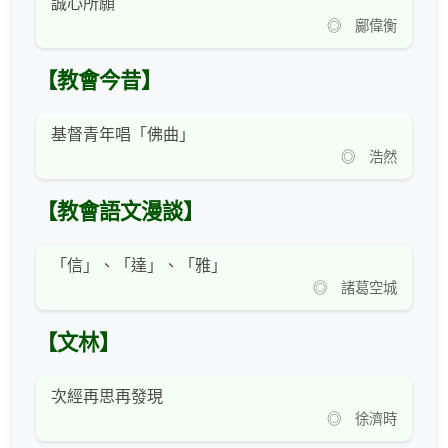
誠心所願
◎ 鄺偉衡
【教會今昔】
基督青年唱「佛曲」
◎ 浩然
【教會語文漫談】
「信」、「達」、「雅」
◎ 諸葛空城
【文林】
次經再思再發現
◎ 徐濟時