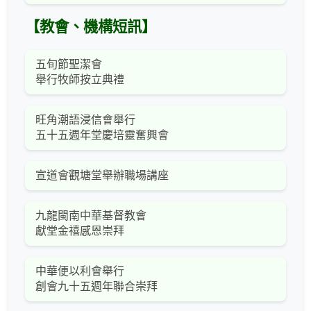
【教會、機構短訊】
五旬節聖潔會
舉行牧師按立典禮
旺角潮語浸信會舉行
五十五週年堂慶培靈奮興會
宣道會觀塘堂舉辦職場講座
九龍閩南中華基督教會
獻堂金禧感恩崇拜
中華便以利會舉行
創會九十五週年聯合崇拜