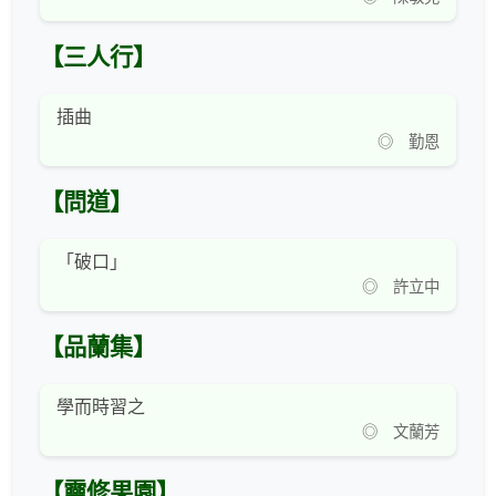
【三人行】
插曲
◎ 勤恩
【問道】
「破口」
◎ 許立中
【品蘭集】
學而時習之
◎ 文蘭芳
【靈修果園】