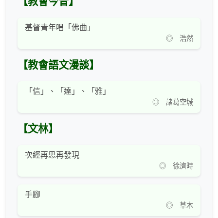
【教會今昔】
基督青年唱「佛曲」
◎ 浩然
【教會語文漫談】
「信」、「達」、「雅」
◎ 諸葛空城
【文林】
次經再思再發現
◎ 徐濟時
手腳
◎ 草木