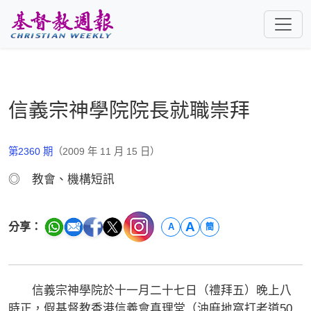
跳至主要內容
信義宗神學院院長就職崇拜
第2360 期
（2009 年 11 月 15 日）
◎ 教會、機構短訊
A
分享：
A
簡
信義宗神學院於十一月二十七日（禮拜五）晚上八
時正，假基督教香港信義會真理堂（油麻地窩打老道50