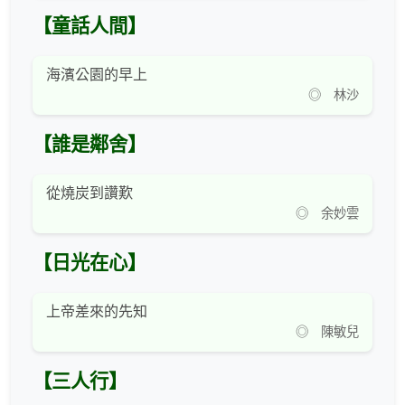
【童話人間】
海濱公園的早上
◎ 林沙
【誰是鄰舍】
從燒炭到讚歎
◎ 余妙雲
【日光在心】
上帝差來的先知
◎ 陳敏兒
【三人行】