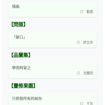
插曲
◎ 勤恩
【問道】
「破口」
◎ 許立中
【品蘭集】
學而時習之
◎ 文蘭芳
【靈修果園】
只把我所有的給你
◎ 王芃