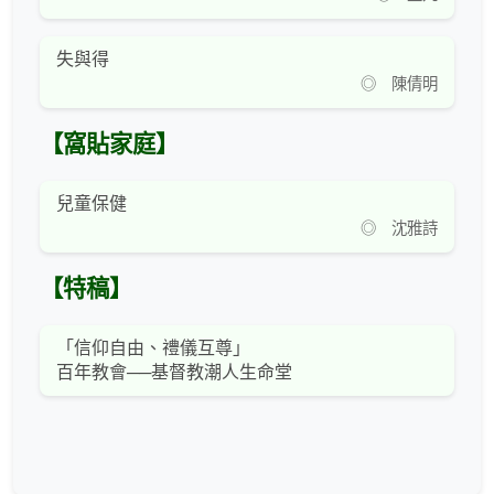
失與得
◎ 陳倩明
【窩貼家庭】
兒童保健
◎ 沈雅詩
【特稿】
「信仰自由、禮儀互尊」
百年教會──基督教潮人生命堂