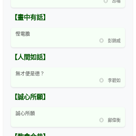
◎ 昂嘯
【畫中有話】
慳電膽
◎ 彭錦威
【人間如話】
無才便是德？
◎ 李碧如
【誠心所願】
誠心所願
◎ 鄺偉衡