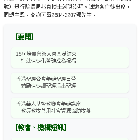
號）舉行院長周兆真博士就職崇拜。誠邀各信徒出席，
同頌主恩。查詢可電2684-3207鄧先生。
【要聞】
15屆培靈奮興大會圓滿結束
造就信徒化苦難成為祝福
香港聖經公會舉辦聖經日營
勉勵信徒讀聖經活出聖經
香港華人基督教聯會舉辦講座
教導教牧善用社會資源協助牧養
【教會、機構短訊】