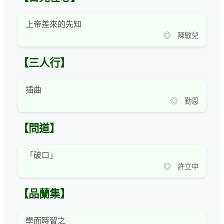
上帝差來的先知
◎ 陳敏兒
【三人行】
插曲
◎ 勤恩
【問道】
「破口」
◎ 許立中
【品蘭集】
學而時習之