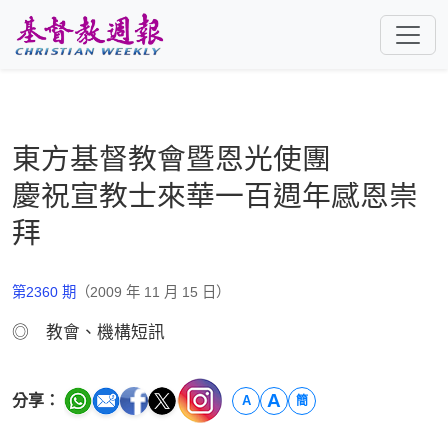
跳至主要內容
東方基督教會暨恩光使團
慶祝宣教士來華一百週年感恩崇
拜
第2360 期
（2009 年 11 月 15 日）
◎ 教會、機構短訊
A
分享：
A
簡