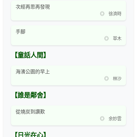
次經再思再發現
◎ 徐濟時
手腳
◎ 草木
【童話人間】
海濱公園的早上
◎ 林沙
【誰是鄰舍】
從燒炭到讚歎
◎ 余妙雲
【日光在心】