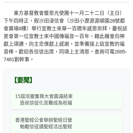
東方基督教會暨恩光使團十一月二十二日（主日）
下午四時正，假沙田浸信會（沙田小瀝源源順圍28號都
會廣場8樓）舉行宣教士來華一百週年感恩崇拜，慶祝該
差會第一位宣教士來中國傳福音一百年，藉此機會向神
獻上頌讚，向主忠僕獻上感謝，並準備接上這宣教的福
音棒。歡迎各信徒出席，同頌上主鴻恩。查詢可電2695-
7481劉幹事。
【要聞】
15屆培靈奮興大會圓滿結束
造就信徒化苦難成為祝福
香港聖經公會舉辦聖經日營
勉勵信徒讀聖經活出聖經