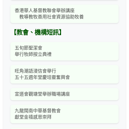
香港華人基督教聯會舉辦講座
教導教牧善用社會資源協助牧養
【教會、機構短訊】
五旬節聖潔會
舉行牧師按立典禮
旺角潮語浸信會舉行
五十五週年堂慶培靈奮興會
宣道會觀塘堂舉辦職場講座
九龍閩南中華基督教會
獻堂金禧感恩崇拜