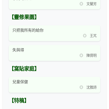
◎ 文蘭芳
【靈修果園】
只把我所有的給你
◎ 王芃
失與得
◎ 陳倩明
【窩貼家庭】
兒童保健
◎ 沈雅詩
【特稿】