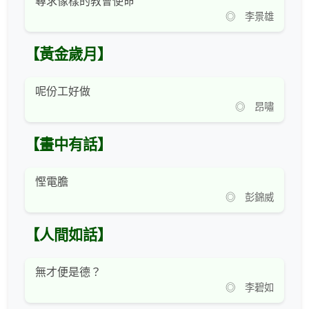
尋求像樣的教會使命
◎ 李景雄
【黃金歲月】
呢份工好做
◎ 昂嘯
【畫中有話】
慳電膽
◎ 彭錦威
【人間如話】
無才便是德？
◎ 李碧如