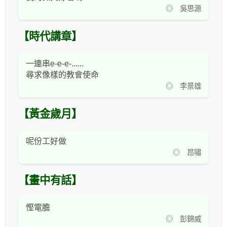
◎ 吳思源
【時代講章】
一連串e-e-e-......
尋求像樣的教會使命
◎ 李景雄
【黃金歲月】
呢份工好做
◎ 昂嘯
【畫中有話】
慳電膽
◎ 彭錦威