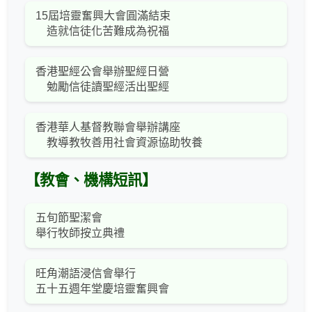
15屆培靈奮興大會圓滿結束
造就信徒化苦難成為祝福
香港聖經公會舉辦聖經日營
勉勵信徒讀聖經活出聖經
香港華人基督教聯會舉辦講座
教導教牧善用社會資源協助牧養
【教會、機構短訊】
五旬節聖潔會
舉行牧師按立典禮
旺角潮語浸信會舉行
五十五週年堂慶培靈奮興會