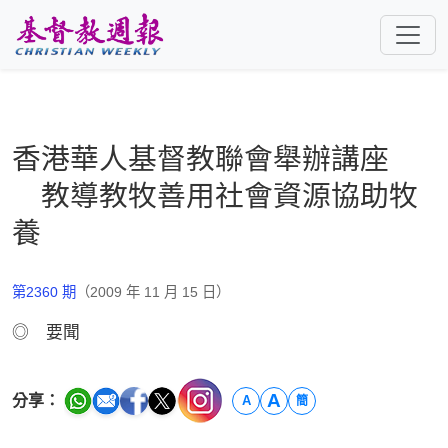
跳至主要內容
香港華人基督教聯會舉辦講座
教導教牧善用社會資源協助牧
養
第2360 期
（2009 年 11 月 15 日）
◎ 要聞
A
分享：
A
簡