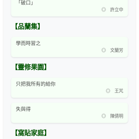
「破口」
◎ 許立中
【品蘭集】
學而時習之
◎ 文蘭芳
【靈修果園】
只把我所有的給你
◎ 王芃
失與得
◎ 陳倩明
【窩貼家庭】