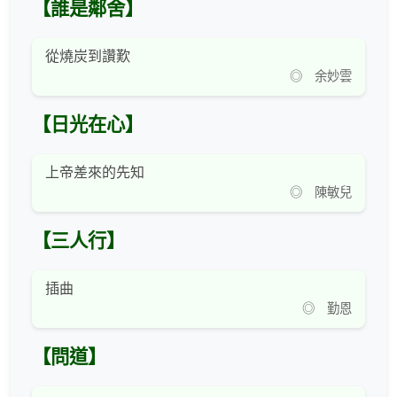
【誰是鄰舍】
從燒炭到讚歎
◎ 余妙雲
【日光在心】
上帝差來的先知
◎ 陳敏兒
【三人行】
插曲
◎ 勤恩
【問道】