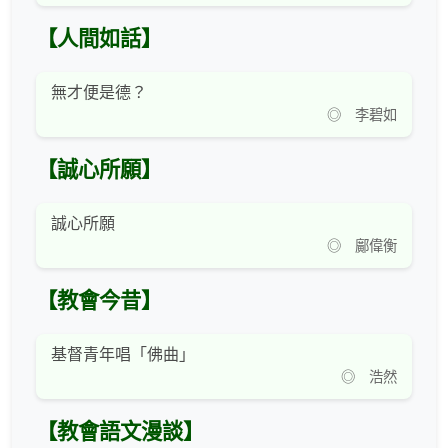
【人間如話】
無才便是德？
◎ 李碧如
【誠心所願】
誠心所願
◎ 鄺偉衡
【教會今昔】
基督青年唱「佛曲」
◎ 浩然
【教會語文漫談】