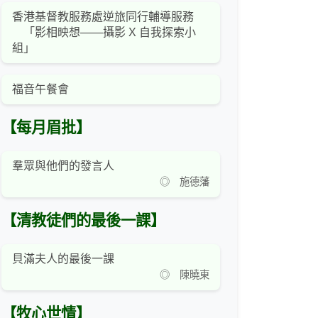
香港基督教服務處逆旅同行輔導服務
「影相映想——攝影 X 自我探索小
組」
福音午餐會
【每月眉批】
羣眾與他們的發言人
◎ 施德藩
【清教徒們的最後一課】
貝滿夫人的最後一課
◎ 陳曉東
【牧心世情】