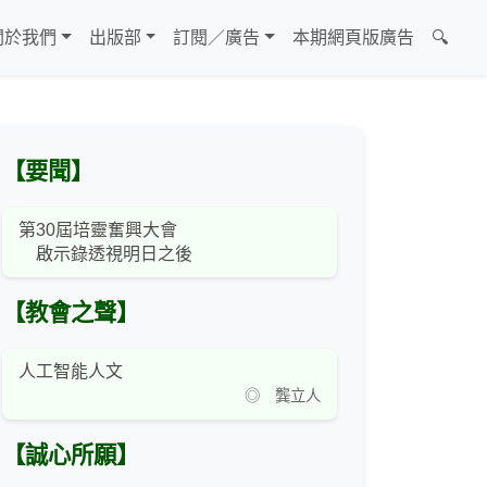
關於我們
出版部
訂閱／廣告
本期網頁版廣告
🔍
【要聞】
第30屆培靈奮興大會
啟示錄透視明日之後
【教會之聲】
人工智能人文
◎ 龔立人
【誠心所願】