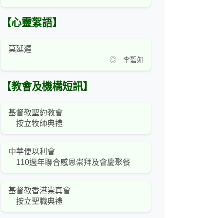
【心靈絮語】
莫延遲
◎ 李碧如
【教會及機構短訊】
基督教聖約教會
按立牧師典禮
中華便以利會
110週年聯合感恩崇拜及會慶聚餐
基督教香港崇真會
按立聖職典禮