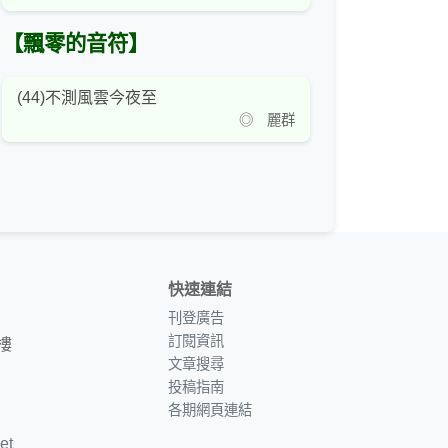
【飄零的音符】
(44)不測風雲今夜至
◎ 麗群
快速連結
刊登廣告
訂閱資訊
樓
文章搜尋
投稿指南
各期網頁連結
et