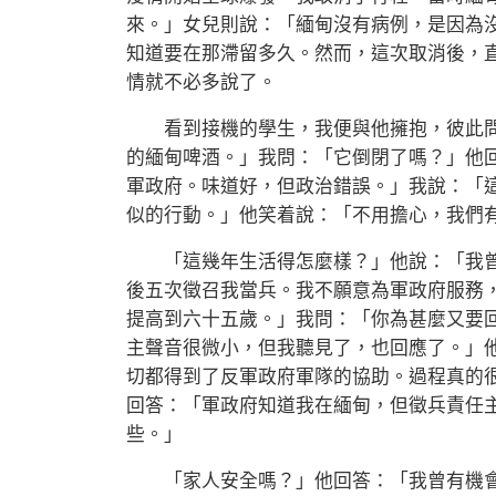
來。」女兒則說：「緬甸沒有病例，是因為
知道要在那滯留多久。然而，這次取消後，直
情就不必多說了。
看到接機的學生，我便與他擁抱，彼此問
的緬甸啤酒。」我問：「它倒閉了嗎？」他
軍政府。味道好，但政治錯誤。」我說：「這是生活型
似的行動。」他笑着說：「不用擔心，我們
「這幾年生活得怎麼樣？」他說：「我曾逃
後五次徵召我當兵。我不願意為軍政府服務
提高到六十五歲。」我問：「你為甚麼又要
主聲音很微小，但我聽見了，也回應了。」
切都得到了反軍政府軍隊的協助。過程真的
回答：「軍政府知道我在緬甸，但徵兵責任
些。」
「家人安全嗎？」他回答：「我曾有機會