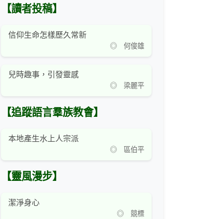
【讀者投稿】
信仰生命怎樣歷久常新
◎ 何俊雄
兒時趣事，引發靈感
◎ 梁麗平
【追蹤語言羣族教會】
本地產生水上人宗派
◎ 區伯平
【靈風漫步】
潔淨身心
◎ 競標