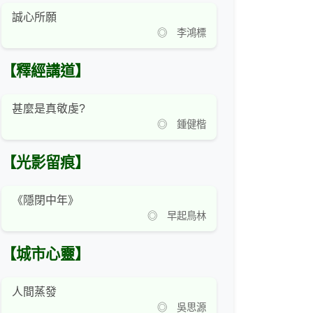
誠心所願
◎ 李鴻標
【釋經講道】
甚麼是真敬虔?
◎ 鍾健楷
【光影留痕】
《隱閉中年》
◎ 早起鳥林
【城市心靈】
人間蒸發
◎ 吳思源