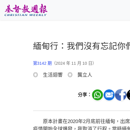
跳至主要內容
緬甸行：我們沒有忘記你
第3142 期
（2024 年 11 月 10 日）
◎ 生活迴響 ◎ 龔立人
分享：
原本計畫在2020年2月底前往緬甸，出
疫情開始全球爆發，我取消了行程。當時緬