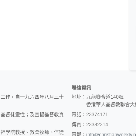
聯絡資訊
的工作，自一九六四年八月三十
地址：九龍聯合道140號
香港華人基督教聯會大
育基督徒靈性；及宣揚基督教真
電話：23374171
傳真：23382314
約神學院教授、教會牧師、信徒
電郵：
info@christianweekly.n