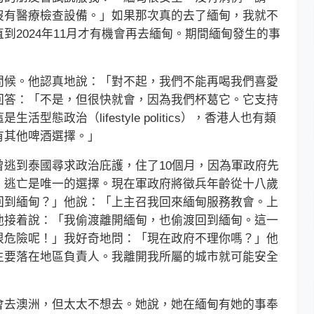
沒有醫療檢查設備。」如果那次真的去了緬甸，我就不
到2024年11月才有機會再去緬甸。期間緬甸發生的事
候。他認真地說：「對不起，我們不能再喝我們喜愛
回答：「不是，但很快就會，因為我們杯葛它。它支持
態政治（lifestyle politics），香港人也有類
有其他啤酒選擇。」
到泰國尋求政治庇護，住了10個月，因為軍政府先
，逃亡是唯一的選擇。現在軍政府將徵兵年齡從十八歲
回到緬甸？」他說：「上主召我回來緬甸服務教會。上
他接着說：「我偷渡離開緬甸，也偷渡回到緬甸。這一
很危險呢！」我好奇地問：「現在政府不理你嗎？」他
主要落在地區負責人。我離開我所屬的城市就可能安全
去澳洲，但太太不想去。她說，她在緬甸有她的事奉