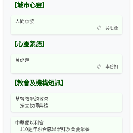
【城市心靈】
人間蒸發
◎ 吳思源
【心靈絮語】
莫延遲
◎ 李碧如
【教會及機構短訊】
基督教聖約教會
按立牧師典禮
中華便以利會
110週年聯合感恩崇拜及會慶聚餐