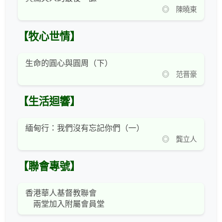
◎ 陳曉東
【牧心世情】
生命的圓心與圓周（下）
◎ 范晋豪
【生活迴響】
緬甸行：我們沒有忘記你們（一）
◎ 龔立人
【聯會專號】
香港華人基督教聯會
兩堂加入附屬會員堂