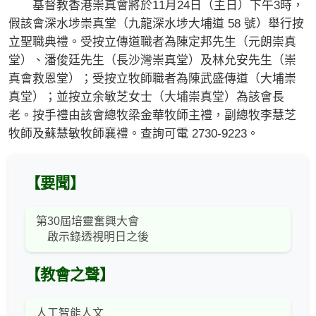
基督教香港崇真會將於11月24日（主日）下午3時，
假該會深水埗崇真堂（九龍深水埗大埔道 58 號）舉行按
立聖職典禮。受按立傳道職者為陳定邦先生（元朗崇真
堂）、潘俊廷先生（長沙灣崇真堂）及林允安先生（崇
真會救恩堂）；受按立牧師職者為陳武盛傳道（大埔崇
真堂）；並按立余敏芝女士（大埔崇真堂）為該會長
老。按手禮由該會總牧梁金華牧師主禮，副總牧李慧芝
牧師及蘇慧敏牧師襄禮。查詢可電 2730-9223。
【要聞】
第30屆培靈奮興大會
啟示錄透視明日之後
【教會之聲】
人工智能人文