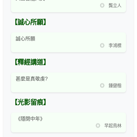
◎ 龔立人
【誠心所願】
誠心所願
◎ 李鴻標
【釋經講道】
甚麼是真敬虔?
◎ 鍾健楷
【光影留痕】
《隱閉中年》
◎ 早起鳥林