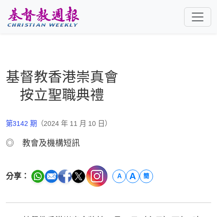
跳至主要內容
基督教香港崇真會
按立聖職典禮
第3142 期
（2024 年 11 月 10 日）
◎ 教會及機構短訊
A
分享：
A
簡