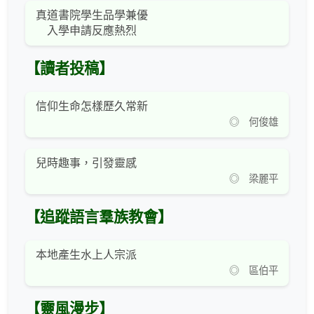
真道書院學生品學兼優
入學申請反應熱烈
【讀者投稿】
信仰生命怎樣歷久常新
◎ 何俊雄
兒時趣事，引發靈感
◎ 梁麗平
【追蹤語言羣族教會】
本地產生水上人宗派
◎ 區伯平
【靈風漫步】