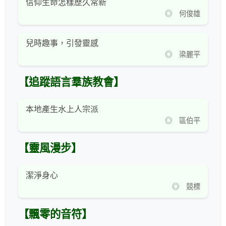
信仰生命怎樣歷久常新
◎ 何俊雄
兒時趣事，引發靈感
◎ 梁麗平
【追蹤語言羣族教會】
本地產生水上人宗派
◎ 區伯平
【靈風漫步】
潔淨身心
◎ 競標
【飄零的音符】