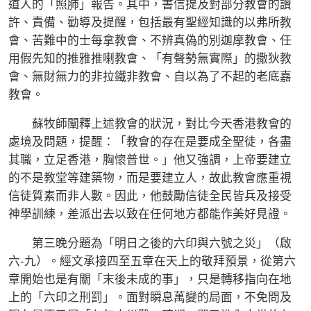
道人的「照肺」報告。其中，書信提及對部分教會的讚
許、責備、勸導及提醒，包括最有聖經知識的以弗所教
會、苦難中的士每拿教會、不辨真偽的別迦摩教會、任
用假先知的推雅推喇教會、「有聲勢無實際」的撒狄教
會、無財無力的非拉鐵非教會、自以為了不起的老底嘉
教會。
蘇牧師闡釋上述教會的狀況，對比今天香港教會的
處境及問題，提醒：「教會的存在是要成全聖徒，各盡
其職，立足香港，胸懷普世。」他又強調，上帝要建立
的不是教堂等建築物，而是要建立人，故此教會應重視
信徒質素而非人數。因此，他鼓勵信徒全民皆兵及接受
神學訓練，差派出去以致在任何地方都能作美好見證。
第三晚分題為「明日之後的六印與六號之災」（啟
六-九）。經文承接四至五章在天上的敬拜預景，從第六
章開始也是有關「末後未成的事」，只是轉移指向在地
上的「六印之刑罰」。面對瞬息萬變的局面，不免問及