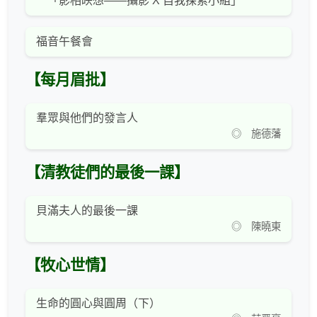
「影相映想——攝影 X 自我探索小組」
福音午餐會
【每月眉批】
羣眾與他們的發言人
◎ 施德藩
【清教徒們的最後一課】
貝滿夫人的最後一課
◎ 陳曉東
【牧心世情】
生命的圓心與圓周（下）