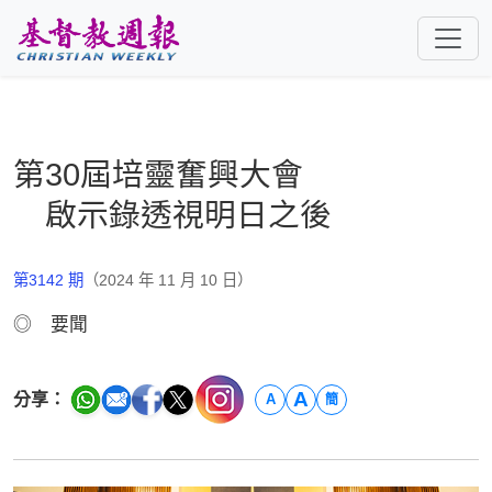
跳至主要內容
第30屆培靈奮興大會
啟示錄透視明日之後
第3142 期
（2024 年 11 月 10 日）
◎ 要聞
A
分享：
A
簡