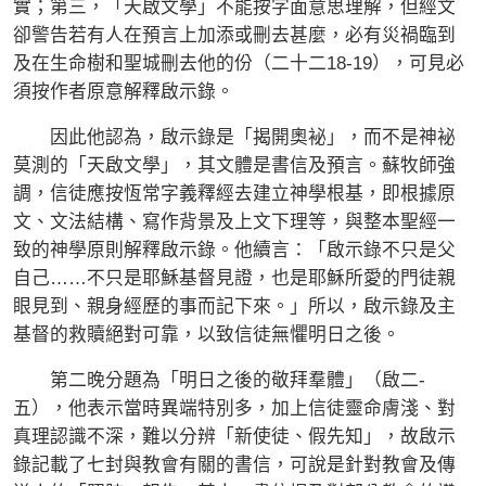
實；第三，「天啟文學」不能按字面意思理解，但經文
卻警告若有人在預言上加添或刪去甚麼，必有災禍臨到
及在生命樹和聖城刪去他的份（二十二18-19），可見必
須按作者原意解釋啟示錄。
因此他認為，啟示錄是「揭開奧袐」，而不是神袐
莫測的「天啟文學」，其文體是書信及預言。蘇牧師強
調，信徒應按恆常字義釋經去建立神學根基，即根據原
文、文法結構、寫作背景及上文下理等，與整本聖經一
致的神學原則解釋啟示錄。他續言：「啟示錄不只是父
自己……不只是耶穌基督見證，也是耶穌所愛的門徒親
眼見到、親身經歷的事而記下來。」所以，啟示錄及主
基督的救贖絕對可靠，以致信徒無懼明日之後。
第二晚分題為「明⽇之後的敬拜羣體」（啟二-
五），他表示當時異端特別多，加上信徒靈命膚淺、對
真理認識不深，難以分辨「新使徒、假先知」，故啟示
錄記載了七封與教會有關的書信，可說是針對教會及傳