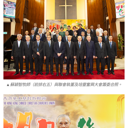
▲蘇穎智牧師（前排右五）與聯會執董及培靈奮興大會籌委合照。