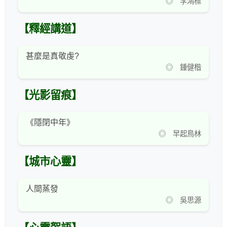
◎ 李鴻標
【釋經講道】
甚麼是真敬虔?
◎ 鍾健楷
【光影留痕】
《隱閉中年》
◎ 早起鳥林
【城市心靈】
人間蒸發
◎ 吳思源