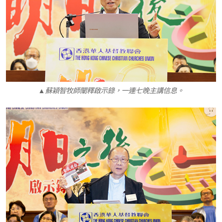
▲蘇穎智牧師闡釋啟示錄，一連七晚主講信息。