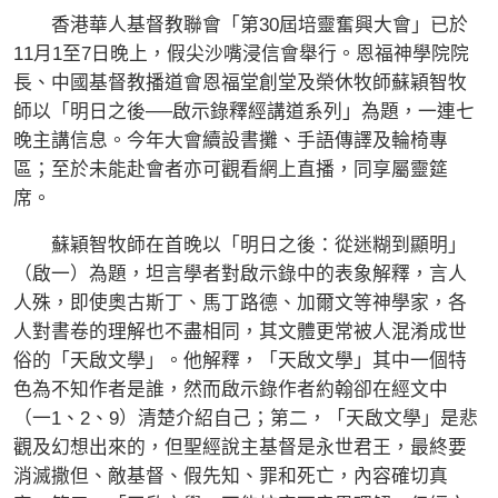
香港華人基督教聯會「第30屆培靈奮興大會」已於
11月1至7日晚上，假尖沙嘴浸信會舉行。恩福神學院院
長、中國基督教播道會恩福堂創堂及榮休牧師蘇穎智牧
師以「明日之後──啟示錄釋經講道系列」為題，一連七
晚主講信息。今年大會續設書攤、手語傳譯及輪椅專
區；至於未能赴會者亦可觀看網上直播，同享屬靈筵
席。
蘇穎智牧師在首晚以「明日之後：從迷糊到顯明」
（啟一）為題，坦言學者對啟示錄中的表象解釋，言人
人殊，即使奧古斯丁、馬丁路德、加爾文等神學家，各
人對書卷的理解也不盡相同，其文體更常被人混淆成世
俗的「天啟文學」。他解釋，「天啟文學」其中一個特
色為不知作者是誰，然而啟示錄作者約翰卻在經文中
（一1、2、9）清楚介紹自己；第二，「天啟文學」是悲
觀及幻想出來的，但聖經說主基督是永世君王，最終要
消滅撒但、敵基督、假先知、罪和死亡，內容確切真