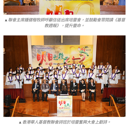
▲聯會主席鍾健楷牧師呼籲信徒出席培靈會，並鼓勵會眾閱讀《基督
教週報》，提升靈命。
▲香港華人基督教聯會詩班於培靈奮興大會上獻詩。