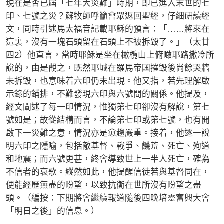
現在是否已屆「七年大災難」時期，即已進入末世的七
印、七號之災？蘇牧師呼籲會眾返回聖經，仔細研讀經
文，同時引述馬太福音記載耶穌的預言：「……將來在
這裏，沒有一塊石頭留在石頭上不被拆毀了。」（太廿
四2）他直言，當時耶穌是坐在橄欖山上俯瞰耶路撒冷所
說的，由是觀之，既然耶城在羅馬帝國摧毀後尚餘哭牆
未拆毀，也意味着六印仍未出現。他又指，若先理解啟
示錄的鋪排，不難發現六印與六號間的關係。他提及，
經文闡述了每一印情況，惟獨第七印卻沒有解說，第七
號如是；故從結構而言，不論第七印或第七號，也有開
啟下一災難之意，情況亦是愈趨嚴重。接着，他逐一說
明六印之隱喻，包括敵基督、戰爭、饑荒、死亡、殉道
和地震；而六號更甚，終會導致世上一半人死亡，確為
不信者的哀歌。縱然如此，他提醒信徒若與基督同在，
便能經歷無盡的盼望，以致抗衡在世所沒有盼望之盡
頭。（編按：下期將會繼續報道隨後四晚培靈奮興大會
「明日之後」的信息。）