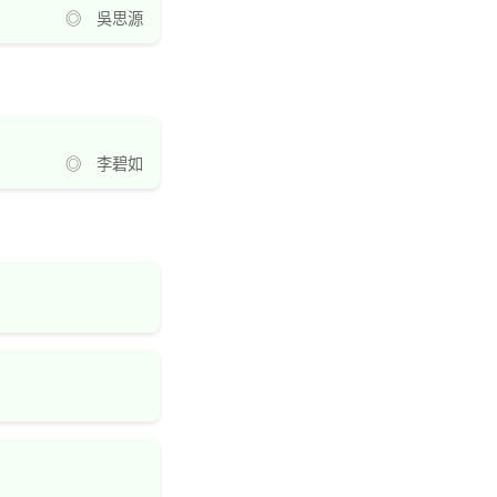
◎ 吳思源
◎ 李碧如