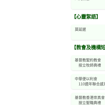
【心靈絮語】
莫延遲
【教會及機構
基督教聖約教會
按立牧師典禮
中華便以利會
110週年聯合感
基督教香港崇真會
按立聖職典禮