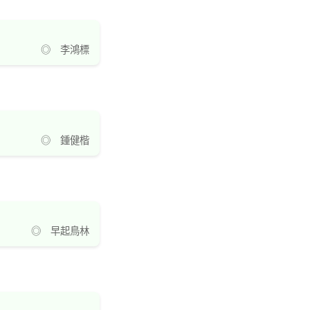
◎ 李鴻標
◎ 鍾健楷
◎ 早起鳥林