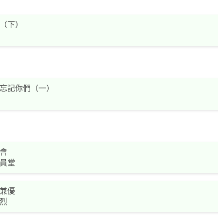
（下）
忘記你們（一）
會
員堂
兼優
烈