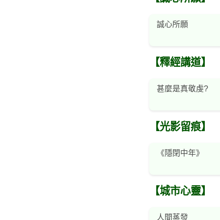
誠心所願
【釋經講道】
甚麼是真敬虔?
【光影留痕】
《隱閉中年》
【城市心靈】
人間蒸發