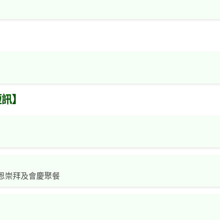
短訊】
恩崇拜及會慶聚餐