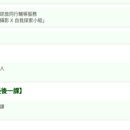
逆旅同行輔導服務
影 X 自我探索小組」
人
最後一課】
課