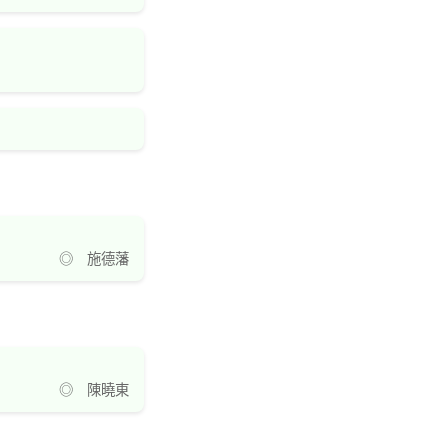
◎ 施德藩
◎ 陳曉東