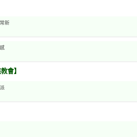
常新
感
族教會】
派