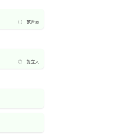
◎ 范晋豪
◎ 龔立人