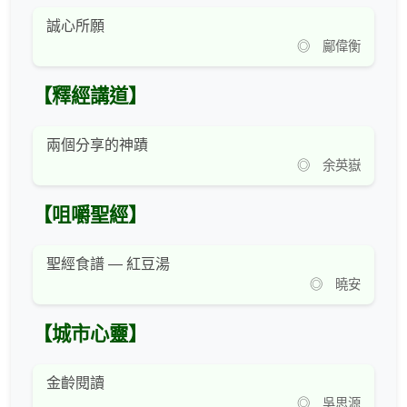
誠心所願
◎ 鄺偉衡
【釋經講道】
兩個分享的神蹟
◎ 余英嶽
【咀嚼聖經】
聖經食譜 — 紅豆湯
◎ 曉安
【城市心靈】
金齡閱讀
◎ 吳思源