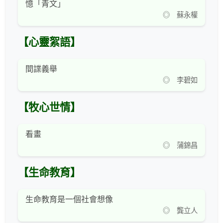
憶「青文」
◎ 蘇永權
【心靈絮語】
間諜義舉
◎ 李碧如
【牧心世情】
看畫
◎ 蒲錦昌
【生命教育】
生命教育是一個社會想像
◎ 龔立人