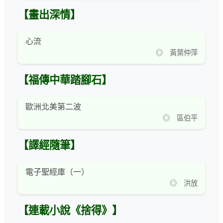
【畫出深情】
心流
◎ 黃葉仲萍
【福傳中華踏腳石】
歐洲北美第二波
◎ 區伯平
【譯經隨筆】
電子聖經庫（一）
◎ 洪放
【連載小說《捨得》】