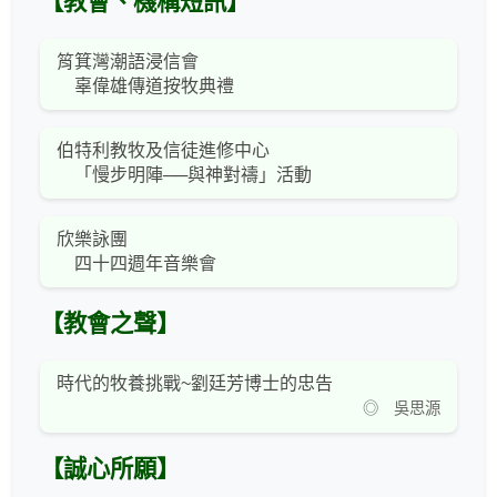
【教會、機構短訊】
筲箕灣潮語浸信會
辜偉雄傳道按牧典禮
伯特利教牧及信徒進修中心
「慢步明陣──與神對禱」活動
欣樂詠團
四十四週年音樂會
【教會之聲】
時代的牧養挑戰~劉廷芳博士的忠告
◎ 吳思源
【誠心所願】