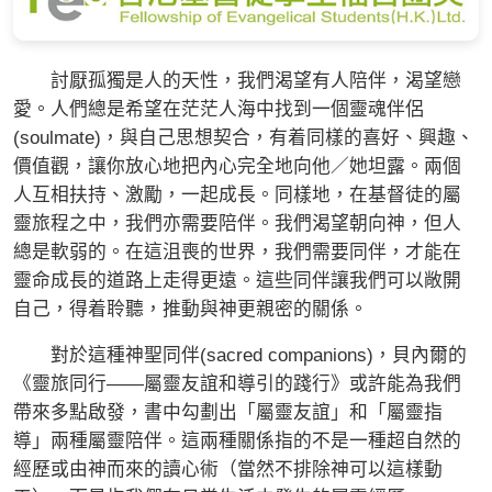
討厭孤獨是人的天性，我們渴望有人陪伴，渴望戀
愛。人們總是希望在茫茫人海中找到一個靈魂伴侶
(soulmate)，與自己思想契合，有着同樣的喜好、興趣、
價值觀，讓你放心地把內心完全地向他／她坦露。兩個
人互相扶持、激勵，一起成長。同樣地，在基督徒的屬
靈旅程之中，我們亦需要陪伴。我們渴望朝向神，但人
總是軟弱的。在這沮喪的世界，我們需要同伴，才能在
靈命成長的道路上走得更遠。這些同伴讓我們可以敞開
自己，得着聆聽，推動與神更親密的關係。
對於這種神聖同伴(sacred companions)，貝內爾的
《靈旅同行——屬靈友誼和導引的踐行》或許能為我們
帶來多點啟發，書中勾劃出「屬靈友誼」和「屬靈指
導」兩種屬靈陪伴。這兩種關係指的不是一種超自然的
經歷或由神而來的讀心術（當然不排除神可以這樣動