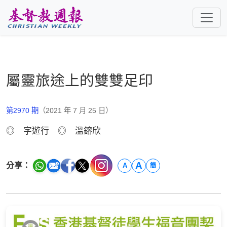
跳至主要內容
屬靈旅途上的雙雙足印
第2970 期
（2021 年 7 月 25 日）
◎ 字遊行 ◎ 溫鎔欣
A
分享：
A
簡