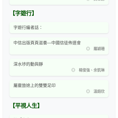
【字遊行】
字遊行編者話：
中信出版頁頁滋養—中國信徒佈道會
◎ 羅穎珊
深水埗的動與靜
◎ 楊俊強、余凱琳
屬靈旅途上的雙雙足印
◎ 溫鎔欣
【平視人生】