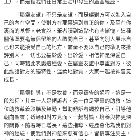
工），而是指我們在日常生活中發生的屬靈經歷。
「屬靈友誼」不只是友誼，而是讓對方可以進入自
己的內在空間，使對方在那裏遇到真正的你，及至在你
裏面的基督。老實說，筆者讀到這點也有些慚愧，這種
關係既要毫無保留地向人敞開自己，甚至向別人展示自
己也未能接受自己的地方，盡量不要以自己的準則來批
評別人。一切也要基於愛、出於愛，相信神是深愛自
己，同時藉此表露這種愛。在屬靈友誼中尊重對方，彼
此維護對方的獨特性，溫柔地對質，大家一起按神旨意
成長。
「屬靈指導」不是牧養，而是禱告的過程。這是一
段旅程，其中一人是傾訴者，另一位是聖靈的助教，這
位助教藉着聆聽及鼓勵，幫助傾訴者調校自己，引導他
朝向聖靈；透過和對方見面、一起討論，培養與神更深
的關係。隨着時日增長，這些指導、經歷會化為我們對
神的經驗，使我們對神愈來愈有信心。習慣專注於主，