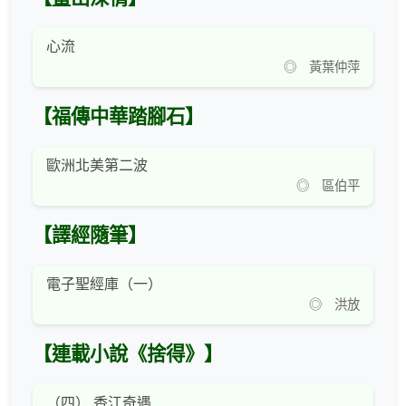
心流
◎ 黃葉仲萍
【福傳中華踏腳石】
歐洲北美第二波
◎ 區伯平
【譯經隨筆】
電子聖經庫（一）
◎ 洪放
【連載小說《捨得》】
（四） 香江奇遇