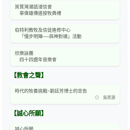
筲箕灣潮語浸信會
辜偉雄傳道按牧典禮
伯特利教牧及信徒進修中心
「慢步明陣──與神對禱」活動
欣樂詠團
四十四週年音樂會
【教會之聲】
時代的牧養挑戰~劉廷芳博士的忠告
◎ 吳思源
【誠心所願】
誠心所願