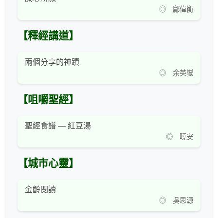
◎ 鄺偉衡
【釋經講道】
兩個分享的神蹟
◎ 余英嶽
【咀嚼聖經】
聖經食譜 — 紅豆湯
◎ 曉安
【城市心靈】
金齡閱讀
◎ 吳思源