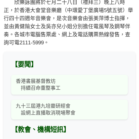
欣樂詠團將於七月二十八日（禮拜三）晚上八時
正，於香港大會堂音樂廳（中環愛丁堡廣場5號五號）舉
行四十四週年音樂會，是次音樂會由張美萍博士指揮，
並由黃健羭女士及吳亦兒小姐分別擔任電風琴及鋼琴伴
奏。各城市電腦售票處、網上及電話購票熱線發售，查
詢可電2111-5999。
【要聞】
香港書展基督教坊
持續召命重整事工
九十三屆港九培靈研經會
設網上直播取消現場聚會
【教會、機構短訊】