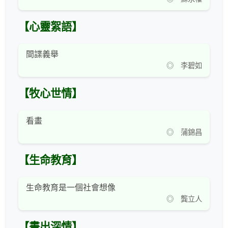
【心靈絮語】
間諜義舉
◎ 李碧如
【牧心世情】
看畫
◎ 蒲錦昌
【生命教育】
生命教育是一個社會想像
◎ 龔立人
【畫出深情】