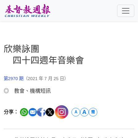
跳至主要內容
欣樂詠團
四十四週年音樂會
第2970 期
（2021 年 7 月 25 日）
◎ 教會、機構短訊
A
分享：
A
簡