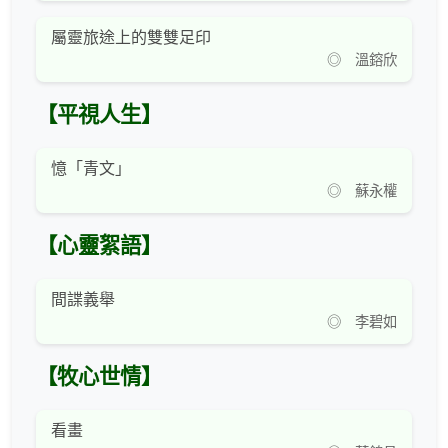
屬靈旅途上的雙雙足印
◎ 溫鎔欣
【平視人生】
憶「青文」
◎ 蘇永權
【心靈絮語】
間諜義舉
◎ 李碧如
【牧心世情】
看畫