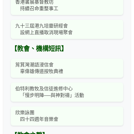
香港書展基督教坊
持續召命重整事工
九十三屆港九培靈研經會
設網上直播取消現場聚會
【教會、機構短訊】
筲箕灣潮語浸信會
辜偉雄傳道按牧典禮
伯特利教牧及信徒進修中心
「慢步明陣──與神對禱」活動
欣樂詠團
四十四週年音樂會