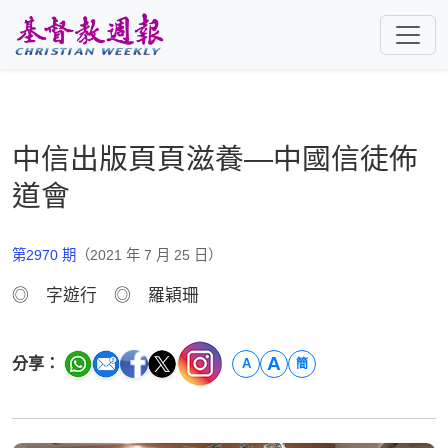
跳至主要內容
中信出版頁頁滋養—中國信徒佈
道會
第2970 期
（2021 年 7 月 25 日）
◎ 字遊行 ◎ 羅穎珊
A
分享：
A
簡