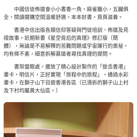
中國信徒佈道會小小書香一角，麻雀雖小，五臟俱
全，閱讀選購空間溫暖舒適，本本好書，頁頁滋養。
香港中信出版各類信仰答疑與門徒培訓、佈道及見
證故事。近期新書《星空背后的真理》修訂版（簡
體），無論是不易解釋的苦難問題或宇宙運行的奧祕，
均有條不紊，細意拆解慕道者尋找真理的提問。
書架當眼處，擺放了精心設計製作的「掛念香港」
畫卡‧明信片，正好實現「旅程中的旅程」，通過水彩
畫卡，在獅子山下目遊香港各區（已清拆的獅子山上村
及下村均屬黃大仙區。）