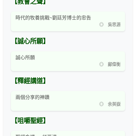
【教會之聲】
時代的牧養挑戰~劉廷芳博士的忠告
◎ 吳思源
【誠心所願】
誠心所願
◎ 鄺偉衡
【釋經講道】
兩個分享的神蹟
◎ 余英嶽
【咀嚼聖經】