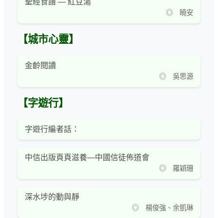
聖經食譜 — 紅豆湯
◎ 曉安
【城市心靈】
金齡閱讀
◎ 吳思源
【字遊行】
字遊行編者話：
中信出版頁頁滋養—中國信徒佈道會
◎ 羅穎珊
深水埗的動與靜
◎ 楊俊強、余凱琳