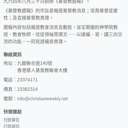
九六四年八月三十日創辦《基督教週報》。
《基督教週報》的宗旨是報道基督教消息；培育基督徒靈
性；及宣揚基督教真理。
週報內容包括報道教會消息及動態，並定期邀約神學院教
授、教會牧師、信徒領袖等撰文⋯⋯以達編、寫、讀三向交
流的功能，一同見證福音真理。
聯絡資訊
地址：九龍聯合道140號
香港華人基督教聯會大樓
電話：23374171
傳真：23382314
電郵：
info@christianweekly.net
快速連結
刊登廣告
訂閱資訊