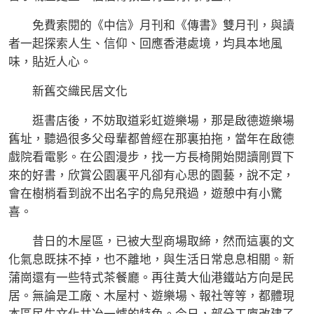
免費索閱的《中信》月刊和《傳書》雙月刊，與讀
者一起探索人生、信仰、回應香港處境，均具本地風
味，貼近人心。
新舊交織民居文化
逛書店後，不妨取道彩虹遊樂場，那是啟德遊樂場
舊址，聽過很多父母輩都曾經在那裏拍拖，當年在啟德
戲院看電影。在公園漫步，找一方長椅開始閱讀剛買下
來的好書，欣賞公園裏平凡卻有心思的園藝，說不定，
會在樹梢看到說不出名字的鳥兒飛過，遊憩中有小驚
喜。
昔日的木屋區，已被大型商場取締，然而這裏的文
化氣息既抹不掉，也不離地，與生活日常息息相關。新
蒲崗還有一些特式茶餐廳。再往黃大仙港鐵站方向是民
居。無論是工廠、木屋村、遊樂場、報社等等，都體現