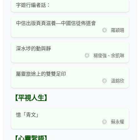
字遊行編者話：
中信出版頁頁滋養—中國信徒佈道會
◎ 羅穎珊
深水埗的動與靜
◎ 楊俊強、余凱琳
屬靈旅途上的雙雙足印
◎ 溫鎔欣
【平視人生】
憶「青文」
◎ 蘇永權
【心靈絮語】