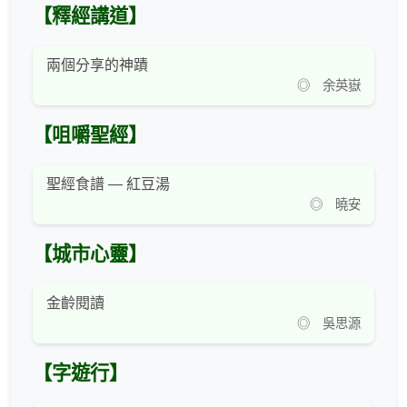
【釋經講道】
兩個分享的神蹟
◎ 余英嶽
【咀嚼聖經】
聖經食譜 — 紅豆湯
◎ 曉安
【城市心靈】
金齡閱讀
◎ 吳思源
【字遊行】