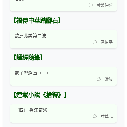
◎ 黃葉仲萍
【福傳中華踏腳石】
歐洲北美第二波
◎ 區伯平
【譯經隨筆】
電子聖經庫（一）
◎ 洪放
【連載小說《捨得》】
（四） 香江奇遇
◎ 寸草心