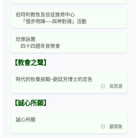
伯特利教牧及信徒進修中心
「慢步明陣──與神對禱」活動
欣樂詠團
四十四週年音樂會
【教會之聲】
時代的牧養挑戰~劉廷芳博士的忠告
◎ 吳思源
【誠心所願】
誠心所願
◎ 鄺偉衡