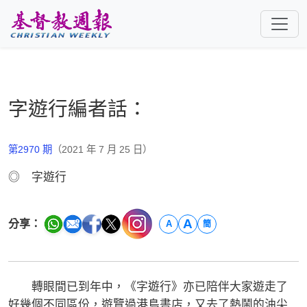
跳至主要內容
字遊行編者話：
第2970 期
（2021 年 7 月 25 日）
◎ 字遊行
A
分享：
A
簡
轉眼間已到年中，《字遊行》亦已陪伴大家遊走了
好幾個不同區份，遊覽過港島書店，又去了熱鬧的油尖