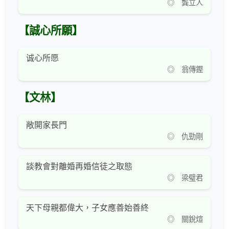
◎ 龔立人
【誠心所願】
诚心所愿
◎ 翁傳鏗
【文林】
敞開家長門
◎ 仇勁剛
談教會對離婚再婚信徒之取態
◎ 梁璧君
天下母親都偉大，子女應善始善終
◎ 關銳煊