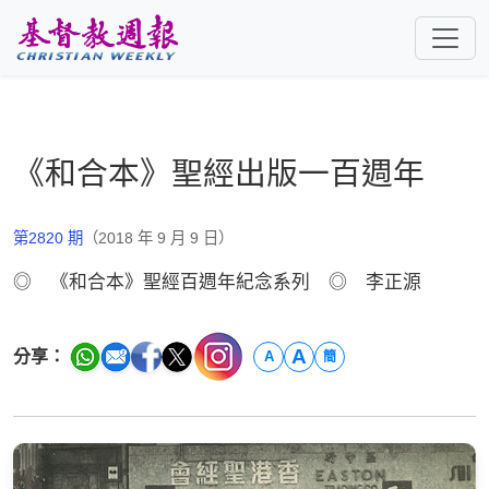
跳至主要內容
《和合本》聖經出版一百週年
第2820 期
（2018 年 9 月 9 日）
◎ 《和合本》聖經百週年紀念系列 ◎ 李正源
A
分享：
A
簡