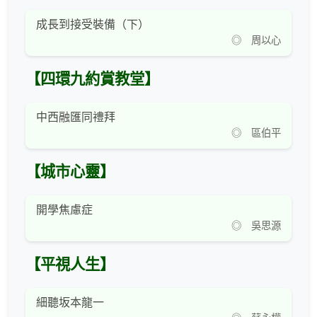
成長到接受裝備（下）
◎ 周以心
【四環九約賞教堂】
中西融匯同禮拜
◎ 區伯平
【城市心靈】
開學焦慮症
◎ 吳思源
【平視人生】
細聽坂本龍一