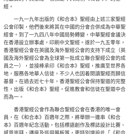
經。
一九一九年出版的《和合本》聖經由上述三家聖經
公會印製，他們後來將其在中國的分會合併成為中華聖
經會。到了一九四八年中國局勢轉變，中華聖經會議決
在香港設立辦事處，印刷中文聖經。遂於一九五零年，
香港聖經公會在英國及海外聖經公會的支持下成立（英
國及海外聖經公會為全球第一批成立聯合聖經公會的成
員之一），並接棒承印《和合本》聖經，推廣至世界各
地，服務各地華人信徒，不少人也因着閱讀聖經而歸信
基督。在過去近七十年，香港聖經公會保持聖道的完整
性，出版《和合本》聖經，促進教會和信徒在聖道中合
而為一。
香港聖經公會作為聯合聖經公會在香港的唯一會
員，在《和合本》百週年之際，將舉辦一連串《和合
本》百週年紀念活動，包括標語創作及標誌設計比賽、
感恩崇拜、講座及巡迴展板等，更特別增設此「《和合