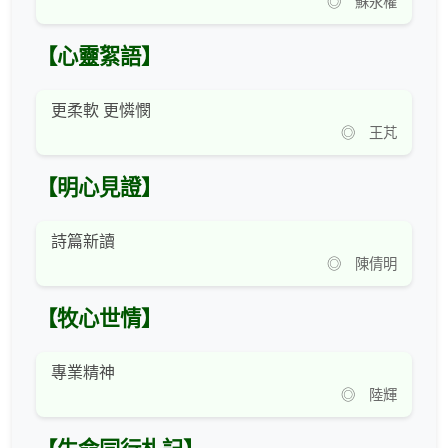
◎ 蘇永權
【心靈絮語】
更柔軟 更憐憫
◎ 王芃
【明心見證】
詩篇新讀
◎ 陳倩明
【牧心世情】
專業精神
◎ 陸輝