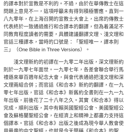
的譯本對於宣教是不利的。不過，由於在華傳教士在這
問題上意見不一，這項呼籲未有得到積極響應。直到一
八九零年，在上海召開的宣教士大會上，出席的傳教士
代表終於一致通過進行和合譯本的翻譯，但為着滿足不
同教育程度讀者的需要，具體建議翻譯文理、淺文理和
官話三種譯本，當時的口號是：「聖經唯一，譯本則
三」（One Bible in Three Versions）。
淺文理新約的初譯在一九零二年出版，深文理新約
則於一九零七年面世。一九零七年，各差會聯合舉行馬
禮遜來華百週年紀念大會，與會代表通過把淺文理和深
文理兩組合併；而官話《和合本》新約的翻譯，在一九
零七年出版，官話《和合本》新舊約全書則在一九一九
年出版，前後花了二十八年之久。其實《和合本》得以
完成，順利出版，其中有賴英國聖經公會、美國聖經公
會及蘇格蘭聖經公會，在經濟上和精神上都盡力支持這
個譯本。官話《和合本》出版之後成為現今華人教會使
用最廣的中文聖經，也就是今天簡稱《和合本》的聖