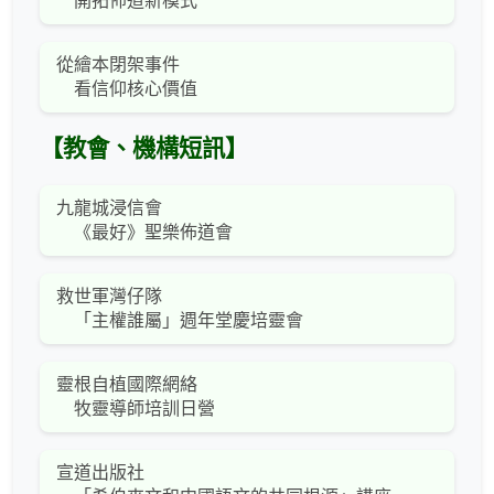
開拓佈道新模式
從繪本閉架事件
看信仰核心價值
【教會、機構短訊】
九龍城浸信會
《最好》聖樂佈道會
救世軍灣仔隊
「主權誰屬」週年堂慶培靈會
靈根自植國際網絡
牧靈導師培訓日營
宣道出版社