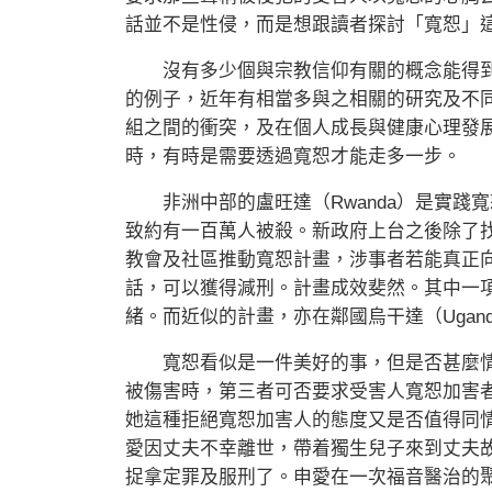
話並不是性侵，而是想跟讀者探討「寬恕」
沒有多少個與宗教信仰有關的概念能得到
的例子，近年有相當多與之相關的研究及不
組之間的衝突，及在個人成長與健康心理發
時，有時是需要透過寬恕才能走多一步。
非洲中部的盧旺達（Rwanda）是實踐
致約有一百萬人被殺。新政府上台之後除了
教會及社區推動寬恕計畫，涉事者若能真正
話，可以獲得減刑。計畫成效斐然。其中一
緒。而近似的計畫，亦在鄰國烏干達（Ugan
寬恕看似是一件美好的事，但是否甚麼情
被傷害時，第三者可否要求受害人寬恕加害
她這種拒絕寬恕加害人的態度又是否值得同
愛因丈夫不幸離世，帶着獨生兒子來到丈夫
捉拿定罪及服刑了。申愛在一次福音醫治的