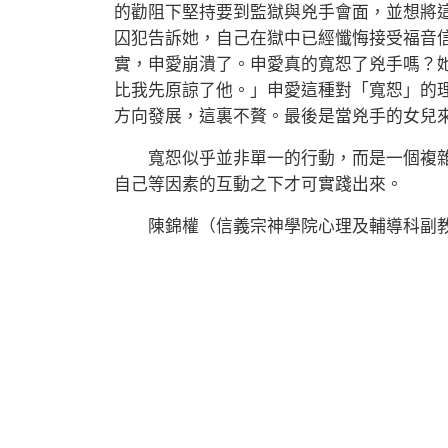
的勸阻下堅持要到監獄與兇手會面，並想將
囚犯告訴她，自己在獄中已經懺悔接受福音
實，申愛崩潰了。申愛真的寬恕了兇手嗎？
比我先原諒了他。」申愛這種對「寬恕」的
方向發展，這裏不贅。最後是當兇手的女兒
寬恕似乎並非單一的行動，而是一個複雜
自己等因素的互動之下才可實踐出來。
陳錦權（信義宗神學院心理及輔導科副