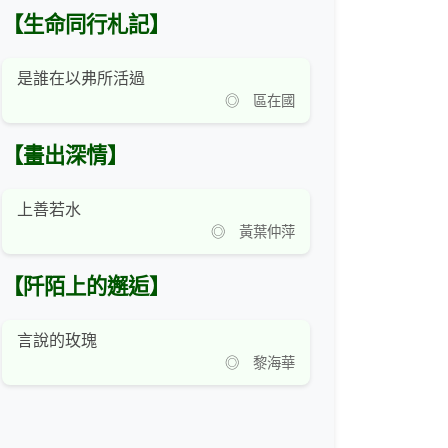
【生命同行札記】
是誰在以弗所活過
◎ 區在國
【畫出深情】
上善若水
◎ 黃葉仲萍
【阡陌上的邂逅】
言說的玫瑰
◎ 黎海華