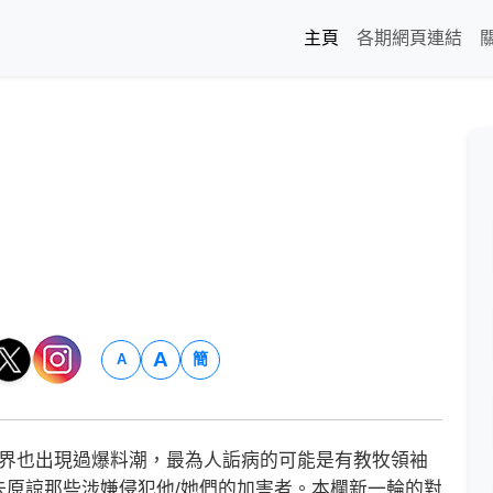
主頁
各期網頁連結
A
簡
A
教界也出現過爆料潮，最為人詬病的可能是有教牧領袖
去原諒那些涉嫌侵犯他/她們的加害者。本欄新一輪的對