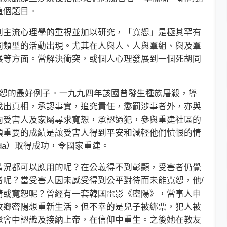
這個題目。
主流心理學的重視並加以研究，「寬恕」是極其罕有
同類型的活動出現。尤其在人與人、人與羣組、與及羣
展等方面。當解決衝突，或個人心理發展到一個死胡同
寬恕的最好例子。一九九四年該國曾發生種族屠殺，導
找出真相，承認事實，追究責任，懲罰涉事者外，亦與
向受害人及家屬尋求寬恕，承認過犯，參與重建社區的
項重要的成績是讓受害人得到平安和減輕他們憤恨的情
da）取得成功，令國家重建。
況都可以應用的呢？在公義得不到彰顯，受害者仍覺
者呢？當受害人因未感受得到公平對待而未能寬恕，他/
情或寬恕呢？曾經有一套韓國電影《密陽》，當事人申
故鄉密陽想重新生活。但不幸的是兒子被綁票，犯人被
聚會中認識及接納上帝，在信仰中重生。之後她在教友