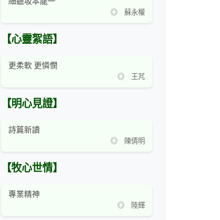
細聽坂本龍一
◎ 蘇永權
【心靈絮語】
更柔軟 更憐憫
◎ 王芃
【明心見證】
詩篇新讀
◎ 陳倩明
【牧心世情】
專業精神
◎ 陸輝