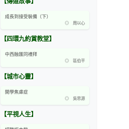
【傳道故事】
成長到接受裝備（下）
◎ 周以心
【四環九約賞教堂】
中西融匯同禮拜
◎ 區伯平
【城市心靈】
開學焦慮症
◎ 吳思源
【平視人生】