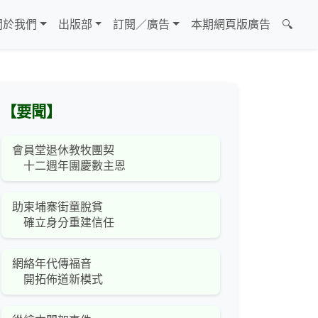
關於我們
出版部
訂閱／廣告
本期網頁版廣告
🔍
【要聞】
會員堂退休教牧團契
十二週年團慶數主恩
助柬埔寨街童脫貧
確立身分重建信任
網絡年代傳福音
開拓佈道新模式