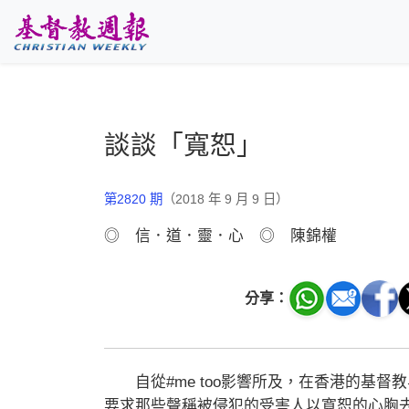
跳至主要內容
談談「寬恕」
第2820 期
（2018 年 9 月 9 日）
◎ 信．道．靈．心 ◎ 陳錦權
分享：
自從#me too影響所及，在香港的基督
要求那些聲稱被侵犯的受害人以寬恕的心胸