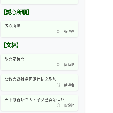
【誠心所願】
诚心所愿
◎ 翁傳鏗
【文林】
敞開家長門
◎ 仇勁剛
談教會對離婚再婚信徒之取態
◎ 梁璧君
天下母親都偉大，子女應善始善終
◎ 關銳煊