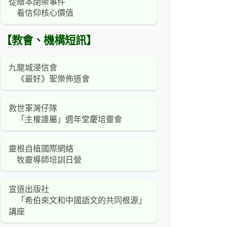
從繪本閉架事件
看信仰核心價值
【教會、機構短訊】
九龍城浸信會
《最好》聖樂佈道會
救世軍灣仔隊
「主權誰屬」週年堂慶培靈會
靈根自植國際網絡
牧靈導師培訓日營
宣道出版社
「希伯來文和中國語文的共同根源」
講座