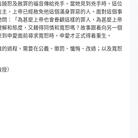
這饒恕及赦罪的福音傳給兇手。當她見到兇手時，這位
信主，上帝已經赦免他這個滿身罪惡的人。面對這個事
她問：「為甚麼上帝也會眷顧這樣的罪人，為甚麼上帝
理解和態度，又藉得同情和寬恕嗎？故事跟着向另一個
來到申愛面前尋求寬恕時，申愛才正式得着重生。
的過程，需要在公義、懲罰、懺悔、改過；以及寬恕
教授）