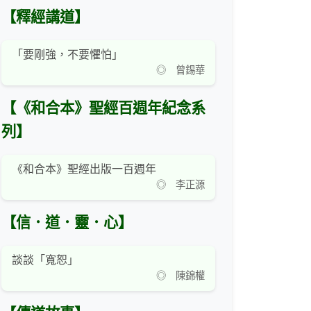
【釋經講道】
「要剛強，不要懼怕」
◎ 曾錫華
【《和合本》聖經百週年紀念系
列】
《和合本》聖經出版一百週年
◎ 李正源
【信．道．靈．心】
談談「寬恕」
◎ 陳錦權