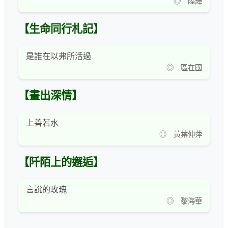
◎ 陸輝
【生命同行札記】
是誰在以弗所活過
◎ 區在國
【畫出深情】
上善若水
◎ 黃葉仲萍
【阡陌上的邂逅】
言說的玫瑰
◎ 黎海華