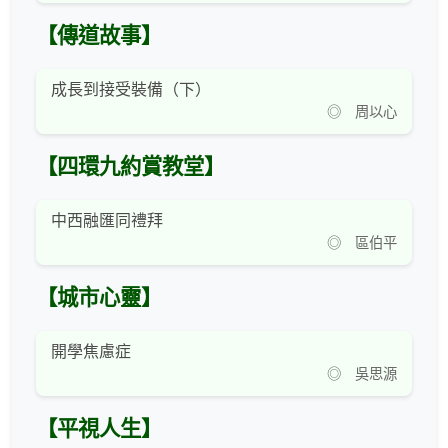
【傳道故事】
成長到接受裝備（下）
◎ 周以心
【四環九約賞教堂】
中西融匯同禮拜
◎ 區伯平
【城市心靈】
開學焦慮症
◎ 吳思源
【平視人生】