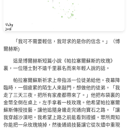
「我可不需要輕信，我苛求的是你的信念。」（博
爾赫斯)
這是博爾赫斯短篇小說《帕拉塞爾蘇斯的玫瑰》
裏，一位隱士對不遠千里慕名而來年輕人說的話。
帕拉塞爾蘇斯祈求上帝指派一位徒弟給他。夜幕降
臨時，一個疲累的陌生人來敲門，想做他的徒弟。「我
走了三天三夜，把所有家產都帶來了。」他把布袋裏的
金幣全倒在桌上，左手拿着一枝玫瑰。他希望帕拉塞爾
蘇斯傳授技藝，讓他追隨身邊走完通向寶石之路。「讓
我穿越沙漠吧。我希望上路之前能看到證據。眾所周知
你能把一朵玫瑰燒掉，然後通過技藝讓它從灰燼中重現