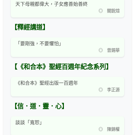
天下母親都偉大，子女應善始善終
◎ 關銳煊
【釋經講道】
「要剛強，不要懼怕」
◎ 曾錫華
【《和合本》聖經百週年紀念系列】
《和合本》聖經出版一百週年
◎ 李正源
【信．道．靈．心】
談談「寬恕」
◎ 陳錦權