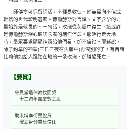
師傅寧可保留絕活，不輕易收徒。他無需向不信或
輕信的世代證明甚麼。博爾赫斯對言說、文字含孕的力
量始終是敬畏的。一句話，玫瑰從灰燼中復生。這或許
是博爾赫斯深心底叨念着的創作信念。耶穌行走大地
時，羣眾要求顯顯神蹟給他們看，卻不信祂。耶穌說，
除了約拿的神蹟(三日三夜在魚腹中)再沒別的了。有首詩
比喻他如給人踐踏在地的一朵玫瑰，卻勝過死亡。
【要聞】
會員堂退休教牧團契
十二週年團慶數主恩
助柬埔寨街童脫貧
確立身分重建信任