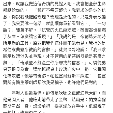
出來。就讓我做這個奇蹟的見證人吧。我會把全部生命
都獻給你的。」「我可不需要輕信，我苛求的是你的信
念。你說我能摧毀玫瑰？玫瑰是永恆的，只是外表改變
了。我只要說一句話，就能讓你重新看到它。」「一句
話？」徒弟不解。「試管的火已經熄滅，蒸餾器也積滿
了灰塵。怎麼讓它重現？」「我講的是上帝創造天地時
所用過的工具，原罪把我們遮住而不能看見。我指的是
希伯來典籍所教誨的言辭。」徒弟冷冷地說：「我只求
顯示玫瑰消失並重現，才不管用的是蒸餾器還是甚麼言
辭。」「奇蹟並不能產生你所尋找的信念。」可憐徒弟
只要眼見為實，猛地抓起桌上玫瑰向火中一扔，它瞬間
化為灰燼。他等待奇跡。帕拉塞爾蘇斯平靜道：「包塞
爾所有醫生藥劑師都說我是騙子，也許他們是對的。」
年輕人很難為情。師傅是吹噓之輩或幻覺大師，而
他是闖入者。他臨走前帶走了金幣。結局是：帕拉塞爾
蘇斯孑然一身，熄燈前把一撮灰燼放在手中，低聲說了
一句話，玫瑰復生了。