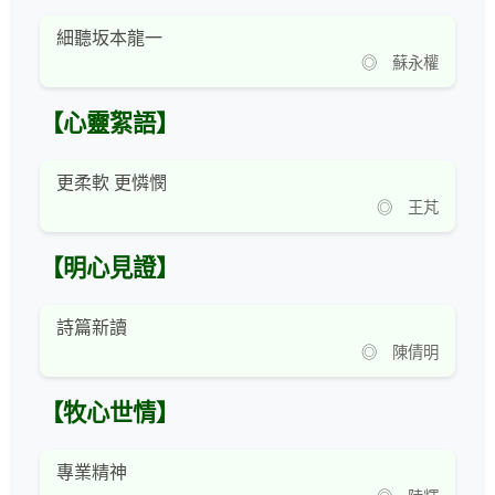
細聽坂本龍一
◎ 蘇永權
【心靈絮語】
更柔軟 更憐憫
◎ 王芃
【明心見證】
詩篇新讀
◎ 陳倩明
【牧心世情】
專業精神