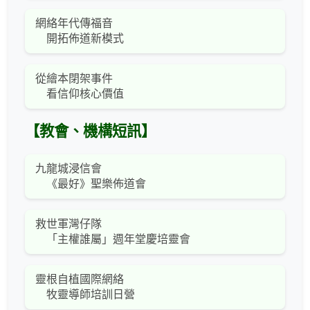
網絡年代傳福音
開拓佈道新模式
從繪本閉架事件
看信仰核心價值
【教會、機構短訊】
九龍城浸信會
《最好》聖樂佈道會
救世軍灣仔隊
「主權誰屬」週年堂慶培靈會
靈根自植國際網絡
牧靈導師培訓日營