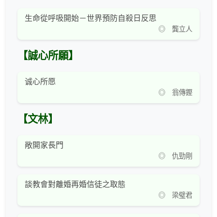
生命從呼吸開始－世界預防自殺日反思
◎ 龔立人
【誠心所願】
诚心所愿
◎ 翁傳鏗
【文林】
敞開家長門
◎ 仇勁剛
談教會對離婚再婚信徒之取態
◎ 梁璧君