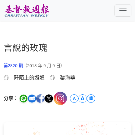
跳至主要內容
言說的玫瑰
第2820 期
（2018 年 9 月 9 日）
◎ 阡陌上的邂逅 ◎ 黎海華
A
分享：
A
簡