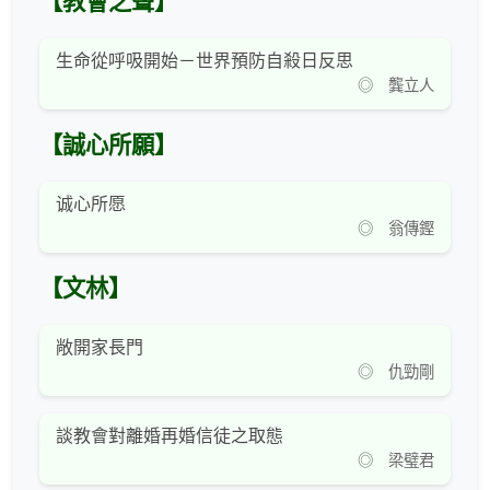
【教會之聲】
生命從呼吸開始－世界預防自殺日反思
◎ 龔立人
【誠心所願】
诚心所愿
◎ 翁傳鏗
【文林】
敞開家長門
◎ 仇勁剛
談教會對離婚再婚信徒之取態
◎ 梁璧君