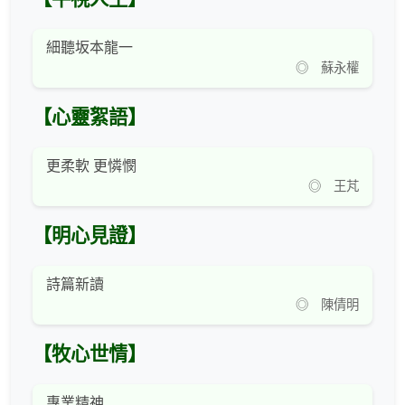
細聽坂本龍一
◎ 蘇永權
【心靈絮語】
更柔軟 更憐憫
◎ 王芃
【明心見證】
詩篇新讀
◎ 陳倩明
【牧心世情】
專業精神