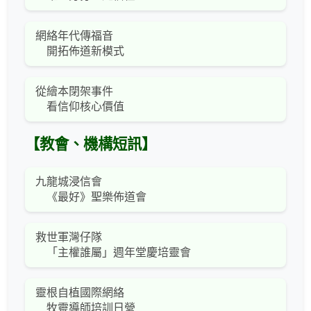
網絡年代傳福音
開拓佈道新模式
從繪本閉架事件
看信仰核心價值
【教會、機構短訊】
九龍城浸信會
《最好》聖樂佈道會
救世軍灣仔隊
「主權誰屬」週年堂慶培靈會
靈根自植國際網絡
牧靈導師培訓日營