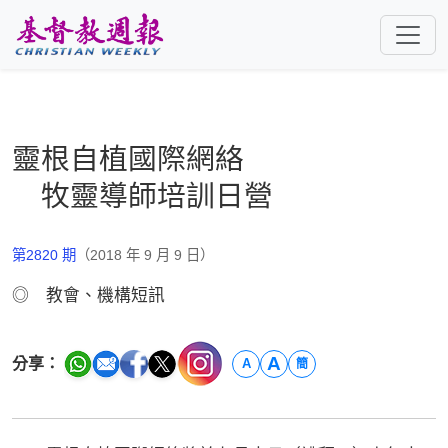
跳至主要內容
靈根自植國際網絡
牧靈導師培訓日營
第2820 期
（2018 年 9 月 9 日）
◎ 教會、機構短訊
A
分享：
A
簡