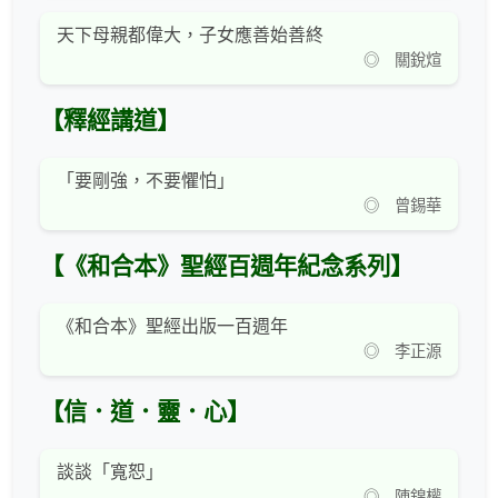
天下母親都偉大，子女應善始善終
◎ 關銳煊
【釋經講道】
「要剛強，不要懼怕」
◎ 曾錫華
【《和合本》聖經百週年紀念系列】
《和合本》聖經出版一百週年
◎ 李正源
【信．道．靈．心】
談談「寬恕」
◎ 陳錦權