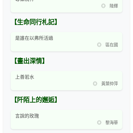
◎ 陸輝
【生命同行札記】
是誰在以弗所活過
◎ 區在國
【畫出深情】
上善若水
◎ 黃葉仲萍
【阡陌上的邂逅】
言說的玫瑰
◎ 黎海華