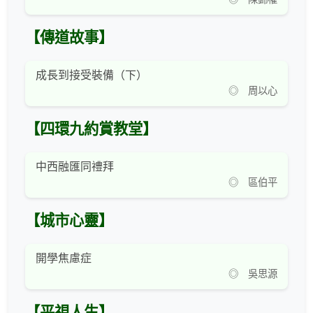
【傳道故事】
成長到接受裝備（下）
◎ 周以心
【四環九約賞教堂】
中西融匯同禮拜
◎ 區伯平
【城市心靈】
開學焦慮症
◎ 吳思源
【平視人生】