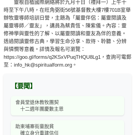
靈根自植國際網絡將於九月十日（禮拜一）上午十
時至下午八時，在旺角弼街56號基督教大樓7樓701B室舉
辦牧靈導師培訓日營，主題為「屬靈伴侶：屬靈閱讀及
屬靈導師／靈友」，講員為蔡貴恆、陳紫儀。內容：靈
修神學與靈性的了解、以屬靈閱讀和靈友為伴的意義。
透過閱讀靈修古典，學習生命分享、款待、聆聽、分辨
與憐憫等意義。詳情及報名可瀏覽：
https://goo.gl/forms/q2KSxVPuqTHQU8Lg1，查詢可電郵
至：
info_hk@spiritualform.org
。
【要聞】
會員堂退休教牧團契
十二週年團慶數主恩
助柬埔寨街童脫貧
確立身分重建信任