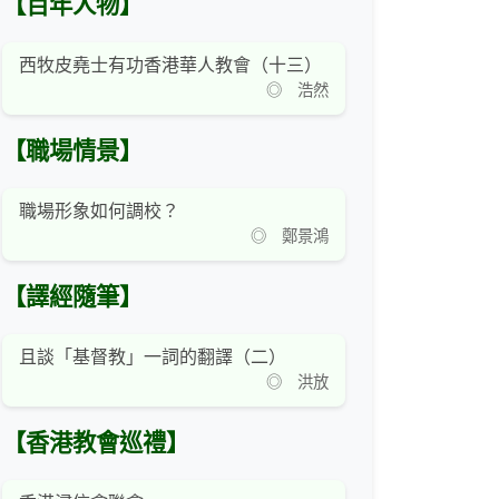
【百年人物】
西牧皮堯士有功香港華人教會（十三）
◎ 浩然
【職場情景】
職場形象如何調校？
◎ 鄭景鴻
【譯經隨筆】
且談「基督教」一詞的翻譯（二）
◎ 洪放
【香港教會巡禮】