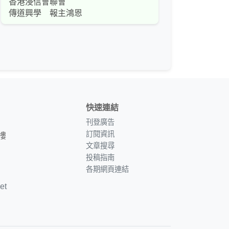
香港浸信會聯會
傳道興學 報主鴻恩
快速連結
刊登廣告
訂閱資訊
樓
文章搜尋
投稿指南
各期網頁連結
et