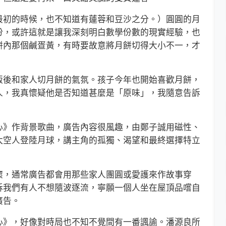
初的時候，也不知道有蓮蓉和豆沙之分。）圓圓的月
份，或許這就是讓我深刻明白數學份數的現實經驗，也
餅內那個鹹疍黃，有時要故意將月餅切得大小不一，才
後和家人切月餅的氣氛。孩子今年也開始喜歡月餅，
人，我真懷疑他是否知道甚麼是「原味」，我隨意告訴
》作背景歌曲，廣告內容很風趣，由鄭子誠用磁性、
太空人登陸月球，講主角的孤獨、渴望和最終選擇特立
，通常廣告都會用那些家人團圓或愛護來作故事穿
訴我們有人不想隨波逐流，寧願一個人坐在屋頂品嚐自
廣告。
》，好像對時局也不知不覺間有一番諷諭。潘源良所