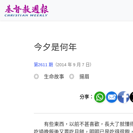
跳至主要內容
今夕是何年
第2611 期
（2014 年 9 月 7 日）
◎ 生命故事 ◎ 揚眉
分享：
有些東西，以前不甚喜歡，長大了就懂得
吃過晚飯後又要吃月餅，明明已是吃得很飽