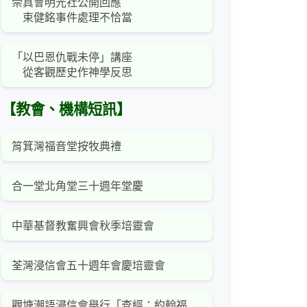
崇真會明光社公開回應
束健銘事件處理不恰當
「以巴恩仇戰未停」講座
從客觀歷史作神學反思
【教會、機構短訊】
筲箕灣福音堂按牧典禮
合一堂北角堂三十週年堂慶
中華基督教奮興會秋季培靈會
荃灣浸信會五十週年會慶培靈會
觀塘潮語浸信會舉行「查經：約翰福