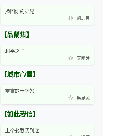
挽回你的弟兄
◎ 劉志良
【品蘭集】
和平之子
◎ 文蘭芳
【城市心靈】
靈實的十字架
◎ 吳思源
【如此我信】
上帝必愛我到底