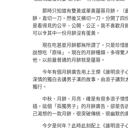
那時只知道有雙黃或單黃蓮蓉月餅。（最
餅，直切一刀，然後又橫切一刀，分開了四
是看得見的公平、公開、公正。我不喜歡月
可以令其中一份月餅沒有蛋黃。
現在吃甚麼月餅都無所謂了，只是珍惜飯
說想吃「原味」。現在的月餅種類，多得驚
他，以前最普通的月餅就是蓮蓉。
今年有個月餅廣告用上王傑《誰明浪子心
深情的獨白去講男子漢的故事，由浪子講到
獨行。
中秋、月餅、月亮，確是有很多浪子情懷
插，這個「孤獨男子」的月餅廣告，卻是告
己渴想的一款月餅，很突破傳統、很幽默的
今夕是何年？此時此刻配上《誰明浪子心