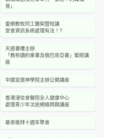
音」
愛網教牧同工團契暨短講
堂會資訊系統處理有法！?
天道書樓主辦
「教祢讀約拿書及俄巴底亞書」聖經講
座
中國宣道神學院主辦公開講座
香港浸信會醫院全人健康中心
處理青少年沈迷網絡問題講座
基恩敬拜十週年聚會