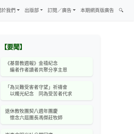
關於我們
出版部
訂閱／廣告
本期網頁版廣告
🔍
【要聞】
《基督教週報》金禧紀念
編者作者讀者共聚分享主恩
「為災難受害者守望」祈禱會
以燭光紀念 同為受苦者代求
退休教牧團契八週年團慶
懷念六屆團長馮傑莊牧師