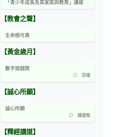
「青少年成長及其家庭與教育」講座
【教會之聲】
生命極可貴
【黃金歲月】
數字遊戲歟
◎ 昂嘯
【誠心所願】
誠心所願
◎ 鍾健楷
【釋經講道】