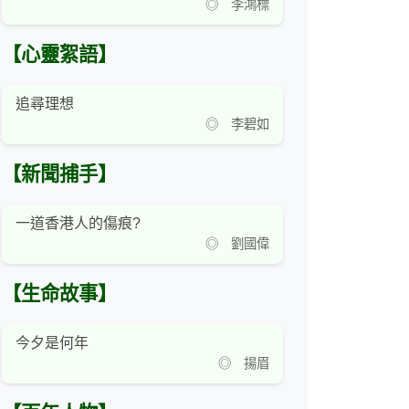
◎ 李鴻標
【心靈絮語】
追尋理想
◎ 李碧如
【新聞捕手】
一道香港人的傷痕?
◎ 劉國偉
【生命故事】
今夕是何年
◎ 揚眉