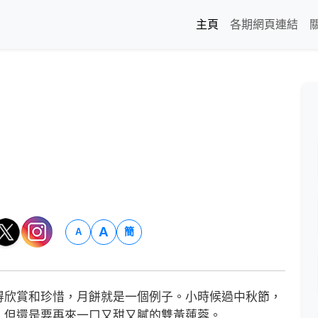
主頁
各期網頁連結
A
簡
A
欣賞和珍惜，月餅就是一個例子。小時候過中秋節，
，但還是要再來一口又甜又膩的雙黃蓮蓉。