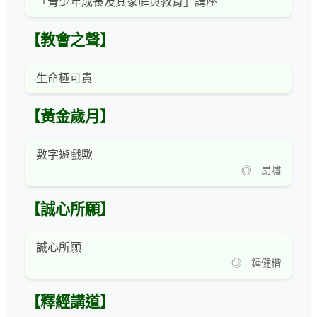
「青少年成長及其家庭與教育」講座
【教會之聲】
生命極可貴
【黃金歲月】
數字遊戲歟
◎ 昂嘯
【誠心所願】
誠心所願
◎ 鍾健楷
【釋經講道】