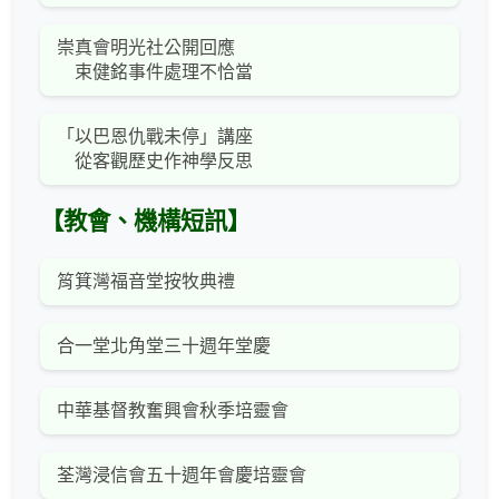
崇真會明光社公開回應
束健銘事件處理不恰當
「以巴恩仇戰未停」講座
從客觀歷史作神學反思
【教會、機構短訊】
筲箕灣福音堂按牧典禮
合一堂北角堂三十週年堂慶
中華基督教奮興會秋季培靈會
荃灣浸信會五十週年會慶培靈會