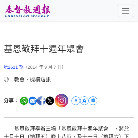
跳至主要內容
基恩敬拜十週年聚會
第2611 期
（2014 年 9 月 7 日）
◎ 教會、機構短訊
A
分享：
A
簡
基恩敬拜舉辦三場「基恩敬拜十週年聚會」，將於
十月十日（禮拜五）晚上八時，及十一日（禮拜六）下