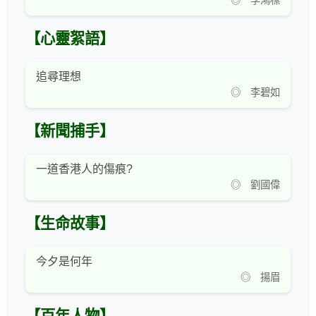
◎ 李鴻標
【心靈絮語】
追尋理想
◎ 李碧如
【新聞捕手】
一道香港人的傷痕?
◎ 劉國偉
【生命故事】
今夕是何年
◎ 揚眉