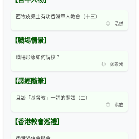
【百年人物】
西牧皮堯士有功香港華人教會（十三）
◎ 浩然
【職場情景】
職場形象如何調校？
◎ 鄭景鴻
【譯經隨筆】
且談「基督教」一詞的翻譯（二）
◎ 洪放
【香港教會巡禮】
香港浸信會聯會