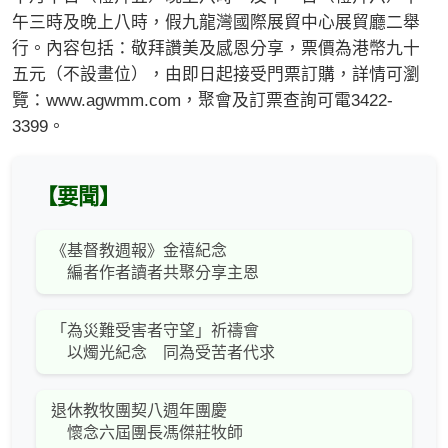
午三時及晚上八時，假九龍灣國際展貿中心展貿廳二舉
行。內容包括：敬拜讚美及感恩分享，票價為港幣九十
五元（不設畫位），由即日起接受門票訂購，詳情可瀏
覽：www.agwmm.com，聚會及訂票查詢可電3422-
3399。
【要聞】
《基督教週報》金禧紀念
編者作者讀者共聚分享主恩
「為災難受害者守望」祈禱會
以燭光紀念 同為受苦者代求
退休教牧團契八週年團慶
懷念六屆團長馮傑莊牧師