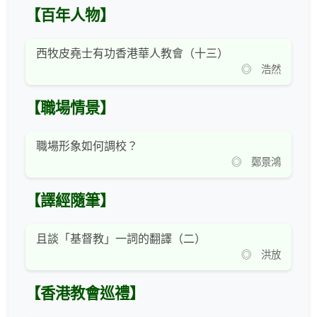
【百年人物】
西牧皮堯士有功香港華人教會（十三）
◎ 浩然
【職場情景】
職場形象如何調校？
◎ 鄭景鴻
【譯經隨筆】
且談「基督教」一詞的翻譯（二）
◎ 洪放
【香港教會巡禮】