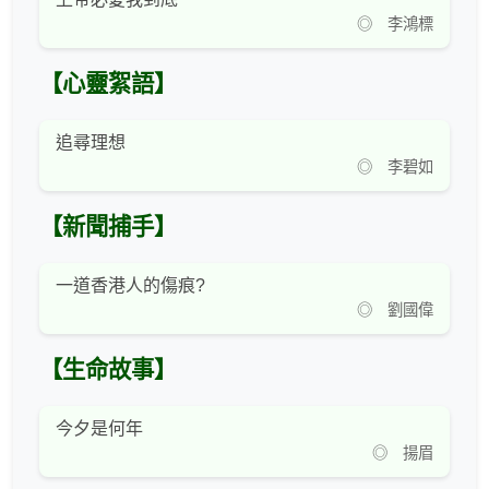
◎ 李鴻標
【心靈絮語】
追尋理想
◎ 李碧如
【新聞捕手】
一道香港人的傷痕?
◎ 劉國偉
【生命故事】
今夕是何年
◎ 揚眉