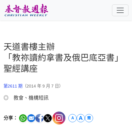
跳至主要內容
天道書樓主辦
「教祢讀約拿書及俄巴底亞書」
聖經講座
第2611 期
（2014 年 9 月 7 日）
◎ 教會、機構短訊
A
分享：
A
簡