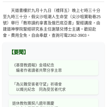
天道書樓於九月十九日（禮拜五）晚上七時三十分
至九時三十分，假尖沙咀潮人生命堂（尖沙咀寶勒巷25
號）舉行「教祢讀約拿書及俄巴底亞書」聖經講座，由
建道神學院聖經研究系主任謝慧兒博士主講。歡迎赴
會，費用全免，自由奉獻，查詢可電2362-3903。
【要聞】
《基督教週報》金禧紀念
編者作者讀者共聚分享主恩
「為災難受害者守望」祈禱會
以燭光紀念 同為受苦者代求
退休教牧團契八週年團慶