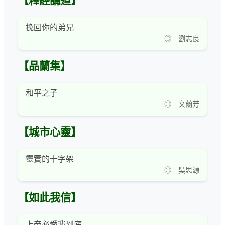
【釋經講道】
挽回你的弟兄
◎ 劉志良
【品蘭集】
和平之子
◎ 文蘭芳
【城市心靈】
靈實的十字架
◎ 吳思源
【如此我信】
上帝必愛我到底