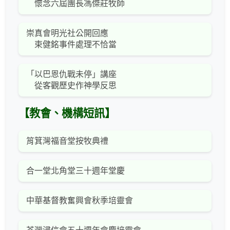
懷念六屆團長馮傑莊牧師
崇真會明光社公開回應
束健銘事件處理不恰當
「以巴恩仇戰未停」講座
從客觀歷史作神學反思
【教會、機構短訊】
筲箕灣福音堂按牧典禮
合一堂北角堂三十週年堂慶
中華基督教奮興會秋季培靈會