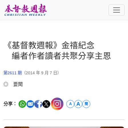
跳至主要內容
《基督教週報》金禧紀念
編者作者讀者共聚分享主恩
第2611 期
（2014 年 9 月 7 日）
◎ 要聞
A
分享：
A
簡