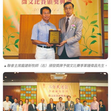
▲聯會主席龐建新牧師（右）頒發獎牌予徵文比賽季軍鍾偉昌先生。