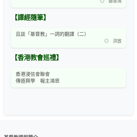
◎ 鄭景鴻
【譯經隨筆】
且談「基督教」一詞的翻譯（二）
◎ 洪放
【香港教會巡禮】
香港浸信會聯會
傳道興學 報主鴻恩