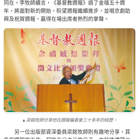
同在。李牧師續言，《基督教週報》過了金禧五十週
年，將面對新的開始，盼望週報繼續進步，並唱京劇助
興及祝賀週報，贏得在場出席者熱烈的掌聲。
▲梁銘牧師分享他在週報編委會三十多年的經歷。
另一位出版部資深委員梁銘牧師則有趣地分享，其