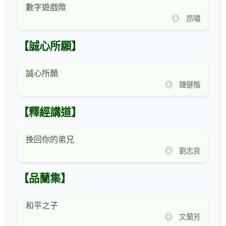
數字遊戲歟
◎ 昂嘯
【誠心所願】
誠心所願
◎ 鍾健楷
【釋經講道】
挽回你的弟兄
◎ 劉志良
【品蘭集】
和平之子
◎ 文蘭芳