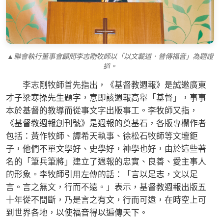
▲聯會執行董事會顧問李志剛牧師以「以文載道．普傳福音」為題證
道。
李志剛牧師首先指出，《基督教週報》是誠邀廣東
才子梁寒操先生題字，意即該週報高舉「基督」，事事
本於基督的教導而從事文字出版事工。李牧師又指，
《基督教週報創刊號》是週報的奠基石，各版專欄作者
包括：黃作牧師、譚希天執事、徐松石牧師等文壇鉅
子，他們不單文學好、史學好，神學也好，由於這些著
名的「筆兵筆將」建立了週報的忠實、良善、愛主事人
的形象。李牧師引用左傳的話：「言以足志，文以足
言。言之無文，行而不遠。」表示，基督教週報出版五
十年從不間斷，乃是言之有文，行而可遠，在時空上可
到世界各地，以使福音得以遍傳天下。