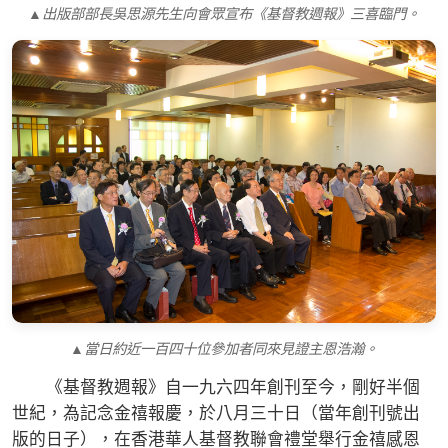
▲出版部部長吳思源先生向會眾宣布《基督教週報》三喜臨門。
▲當日約近一百四十位參加者同來見證主恩浩瀚。
《基督教週報》自一九六四年創刊至今，剛好半個
世紀，為記念金禧報慶，於八月三十日（當年創刊號出
版的日子），在香港華人基督教聯會禮堂舉行金禧感恩