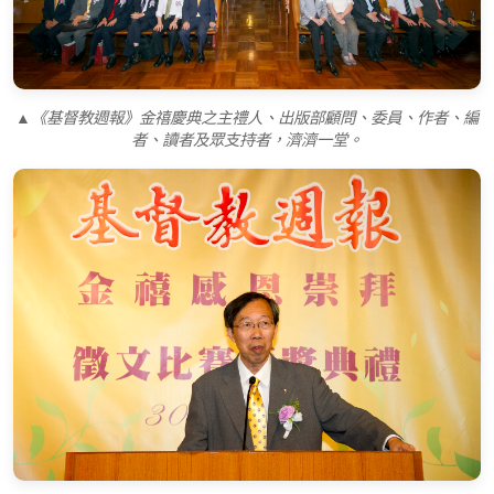
▲《基督教週報》金禧慶典之主禮人、出版部顧問、委員、作者、編
者、讀者及眾支持者，濟濟一堂。