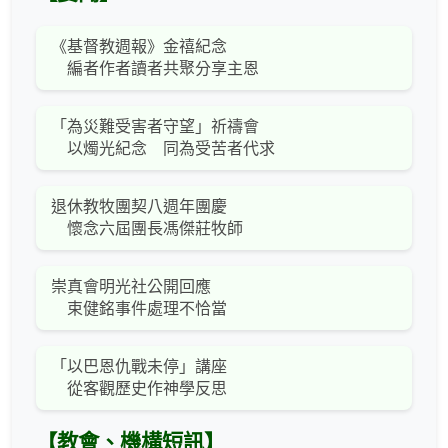
《基督教週報》金禧紀念
編者作者讀者共聚分享主恩
「為災難受害者守望」祈禱會
以燭光紀念 同為受苦者代求
退休教牧團契八週年團慶
懷念六屆團長馮傑莊牧師
崇真會明光社公開回應
束健銘事件處理不恰當
「以巴恩仇戰未停」講座
從客觀歷史作神學反思
【教會、機構短訊】