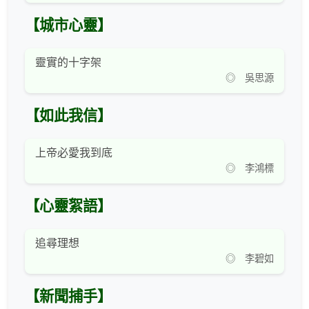
【城市心靈】
靈實的十字架
◎ 吳思源
【如此我信】
上帝必愛我到底
◎ 李鴻標
【心靈絮語】
追尋理想
◎ 李碧如
【新聞捕手】