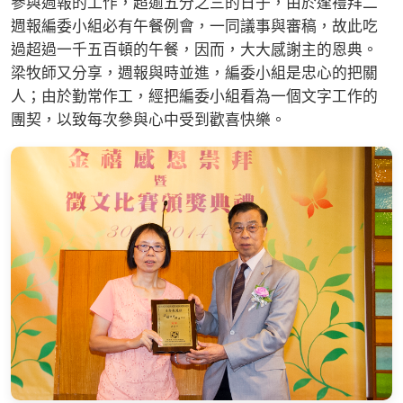
參與週報的工作，超逾五分之三的日子，由於逢禮拜二
週報編委小組必有午餐例會，一同議事與審稿，故此吃
過超過一千五百頓的午餐，因而，大大感謝主的恩典。
梁牧師又分享，週報與時並進，編委小組是忠心的把關
人；由於勤常作工，經把編委小組看為一個文字工作的
團契，以致每次參與心中受到歡喜快樂。