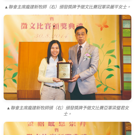
▲聯會主席龐建新牧師（右）頒發獎牌予徵文比賽冠軍梁麗平女士。
▲聯會主席龐建新牧師頒（右）頒發獎牌予徵文比賽亞軍梁璧君女
士。