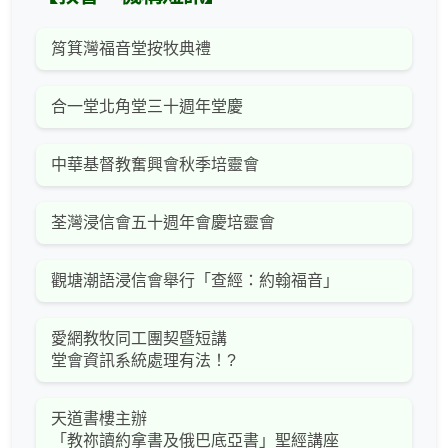
筲箕灣福音堂按牧典禮
合一堂北角堂三十週年堂慶
中華基督教奮興會秋季培靈會
荃灣浸信會五十週年會慶培靈會
觀塘潮語浸信會舉行「查經：約翰福音」
愛網教牧同工團契暨短講
堂會資訊系統處理有法！?
天道書樓主辦
「教祢讀約拿書及俄巴底亞書」聖經講座