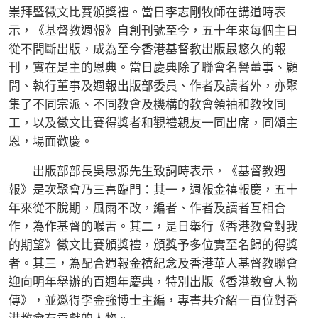
崇拜暨徵文比賽頒獎禮。當日李志剛牧師在講道時表
示，《基督教週報》自創刊號至今，五十年來每個主日
從不間斷出版，成為至今香港基督教出版最悠久的報
刊，實在是主的恩典。當日慶典除了聯會名譽董事、顧
問、執行董事及週報出版部委員、作者及讀者外，亦聚
集了不同宗派、不同教會及機構的教會領袖和教牧同
工，以及徵文比賽得獎者和觀禮親友一同出席，同頌主
恩，場面歡慶。
出版部部長吳思源先生致詞時表示，《基督教週
報》是次聚會乃三喜臨門：其一，週報金禧報慶，五十
年來從不脫期，風雨不改，編者、作者及讀者互相合
作，為作基督的喉舌。其二，是日舉行《香港教會對我
的期望》徵文比賽頒獎禮，頒獎予多位實至名歸的得獎
者。其三，為配合週報金禧紀念及香港華人基督教聯會
迎向明年舉辦的百週年慶典，特別出版《香港教會人物
傳》，並邀得李金強博士主編，專書共介紹一百位對香