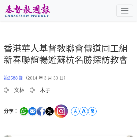
跳至主要內容
香港華人基督教聯會傳道同工組
新春聯誼暢遊蘇杭名勝探訪教會
第2588 期
（2014 年 3 月 30 日）
◎ 文林 ◎ 木子
A
分享：
A
簡