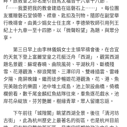
畔，該教會之命名是引自馬太福音十六章十八節︰
「⋯⋯我要把我的教會建造在這磐石上⋯⋯」。每位團
友獲贈磐石堂領帶、襟章、匙扣及刊物。隨即在副堂舉
行晚禱會，由黃少娟女士任主席，李德榮牧師引用列王
紀上十九章一至十四節，以「微聲盼望」為題，與眾分
享。
第三日早上由李林儀娟女士主領早禱會後，在合宜
的天氣下登上富麗堂皇之花艇泛舟「西湖」，觀賞西湖
題名景觀︰蘇堤春曉、曲院風荷、平湖秋月、斷橋殘
雪、花港觀漁、柳浪聞鶯、三潭印月、雙峰插雲、雷峰
夕陽、南屏晚鐘。繼而徒步暢遊花港觀漁，花、港、魚
完美融合的樂園，池中堆土成島，池上架設曲橋，倚橋
欄俯看，數千尾金麟紅魚結隊往來，羣魚逐花戲水，池
岸花朵綻放，芬芳艷麗，樹緣青翠，眾人留連忘返。
下午前往「城隍閣」眺望西湖全景。後往「清河坊
古街」，此為杭州歷史上最著名的街區，也是杭州目前