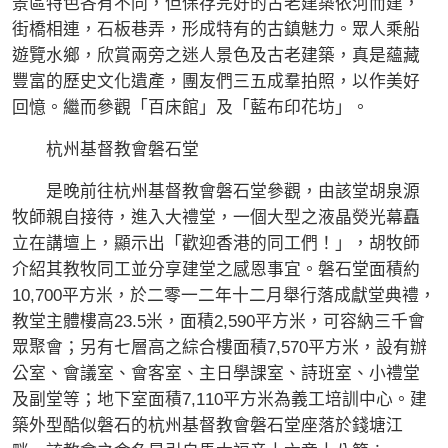
景區特色各有不同，但保存完好的古老建築依河而建，
街橋相連，石板巷弄，形成特有的古鎮魅力。眾人乘船
遊覽水鄉，欣賞兩旁之迷人景色及古老建築，真是蘊藏
豐富的歷史文化遺產，團友們三五成羣拍照，以作美好
回憶。繼而參觀「百床館」及「藍布印花坊」。
杭州基督教會磐石堂
是晚前往杭州基督教會磐石堂參觀，由該堂胡泉源
牧師親自接待，進入大禮堂，一個大型之液晶熒光幕矗
立在講壇上，顯示出「歡迎香港的同工們！」，胡牧師
介紹其教牧同工並分享建堂之感恩事宜。磐石堂面積約
10,700平方米，於二零一二年十二月舉行落成獻堂典禮，
教堂主體樓高23.5米，面積2,590平方米，可容納三千會
眾聚會；另有七層高之綜合樓面積7,570平方米，設有辦
公室、會議室、會客室、主日學課室、詩班室、小禮堂
及副堂等；地下室面積7,110平方米為義工培訓中心。建
築外型酷似磐石的杭州基督教會磐石堂座落於錢塘江