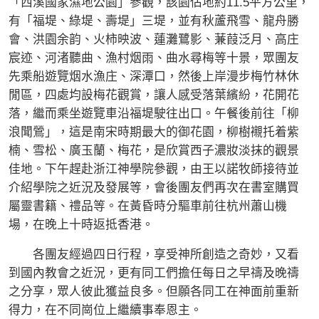
「西溪國家濕地公園」參觀，該園佔地約11.5平方公里，
有「福堤、綠堤、壽堤」三堤，並有秋蘆飛雪、龍舟勝
會、洪園余韵、火柿映波、蓮灘鷺影、蒹葭泛月、高庄
宸迹、河渚聽曲、漁村烟雨、曲水尋梅等十景，眾團友
先乘船遊覽烟水漁庄、深潭口，然後上岸漫步梅竹林休
閒區，四處均設梅花觀賞，讓人感受落葉繽紛，花開花
落，繼而乘坐遊覽車沿福堤駛往出口。午餐後前往「柳
浪聞鶯」，這是南宋時期最大的御花園，柳樹襯托着紫
楠、雪松、廣玉蘭、梅花，是欣賞西子濃妝淡抹的觀景
佳地。下午趕赴浙江神學院參觀，由王以諾牧師接待並
介紹學院之近況及發展等，會後團友們再次在書室購買
屬靈書籍、禮品等。在黃昏時分驅車前往杭州蕭山機
場，在晚上十時返抵香港。
各團友經過四日行程，享受神所創造之奇妙，又看
到國內教會之近況，更有同工們擔任每日之早禱及晚禱
之分享，眾人彼此獲益良多。但願各同工在神面前重新
得力，在不同崗位上繼續事奉恩主。