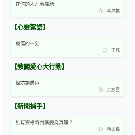
在信的人凡事都能
◎ 李鴻標
【心靈絮語】
療傷的一刻
◎ 王芃
【教關愛心大行動】
探訪劏房戶
◎ 余妙雲
【新聞捕手】
誰有資格將判斷變為真理？
◎ 蔡志森