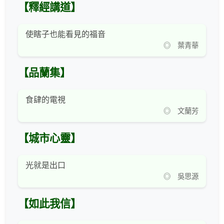
【釋經講道】
使瞎子也能看見的福音
◎ 葉青華
【品蘭集】
食肆的電視
◎ 文蘭芳
【城市心靈】
光就是出口
◎ 吳思源
【如此我信】