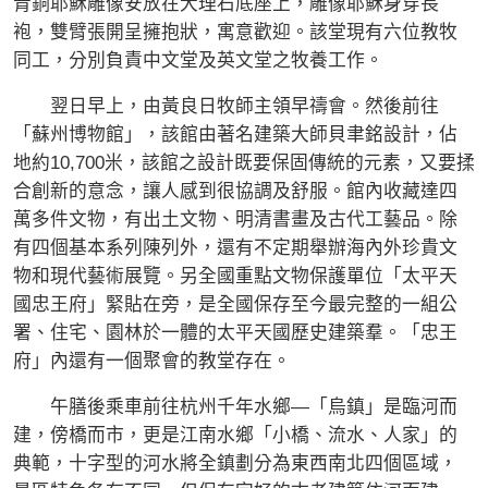
青銅耶穌雕像安放在大理石底座上，雕像耶穌身穿長
袍，雙臂張開呈擁抱狀，寓意歡迎。該堂現有六位教牧
同工，分別負責中文堂及英文堂之牧養工作。
翌日早上，由黃良日牧師主領早禱會。然後前往
「蘇州博物館」，該館由著名建築大師貝聿銘設計，佔
地約10,700米，該館之設計既要保固傳統的元素，又要揉
合創新的意念，讓人感到很協調及舒服。館內收藏達四
萬多件文物，有出土文物、明清書畫及古代工藝品。除
有四個基本系列陳列外，還有不定期舉辦海內外珍貴文
物和現代藝術展覽。另全國重點文物保護單位「太平天
國忠王府」緊貼在旁，是全國保存至今最完整的一組公
署、住宅、園林於一體的太平天國歷史建築羣。「忠王
府」內還有一個聚會的教堂存在。
午膳後乘車前往杭州千年水鄉—「烏鎮」是臨河而
建，傍橋而市，更是江南水鄉「小橋、流水、人家」的
典範，十字型的河水將全鎮劃分為東西南北四個區域，