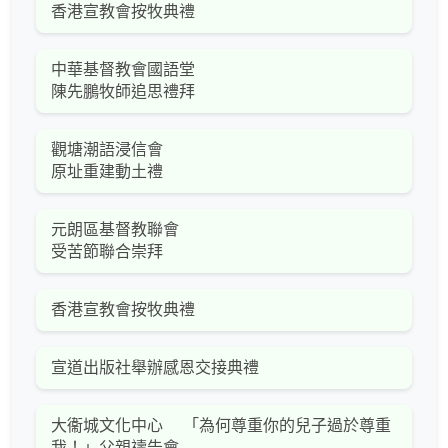
香港宣教會按牧典禮
中華基督教會國語堂
陳先鵬牧師追思禮拜
觀塘潮語浸信會
原址重建動土禮
元朗區基督教聯會
受苦節聯合崇拜
香港宣教會按牧典禮
宣道出版社舉辦感恩交接典禮
大衞城文化中心 「為何尊重你的兒子過於尊重
我！」父親禱告會