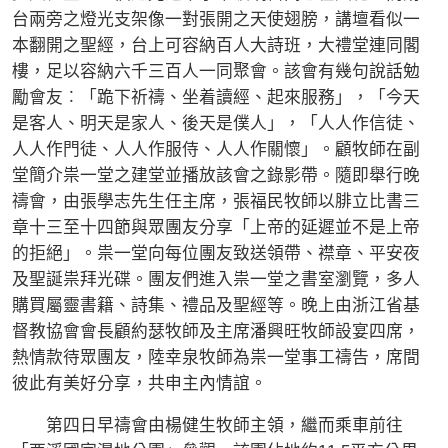
台兩旁之燈光支架像一對張開之天使翅膀，講壇看似一
本翻開之聖經，台上可容納百人大詩班，大禮堂連同閣
樓，足以容納六千三百人一同聚會。該會有幾句說話勉
勵會友︰「跪下祈禱、坐着讀經、起來服務」，「今天
是客人、明天是家人、後天是僕人」，「人人作信徒、
人人作門徒、人人作服侍、人人作關懷」。顧牧師在副
堂簡介祟一堂之建堂並播放該會之錄影帶。隨即舉行晚
禱會，由張學志先生任主席，張福民牧師以腓立比書三
章十三至十四節與眾團友分享「上帝的延遲並不是上帝
的拒絕」。祟一堂向每位團友致送領帶、襟章、平安夜
及聖誕祟拜光碟。團友們進入祟一堂之書室瀏覽，多人
購買屬靈書籍、詩集、禮品及聖經等。晚上由浙江省基
督教協會會長顧約瑟牧師及主席潘興旺牧師設宴四席，
熱情款待眾團友，陸幸泉牧師為祟一堂事工禱告，席間
彼此有美好分享，共申主內情誼。
第四日早禱會由楊健生牧師主領，繼而乘車前往