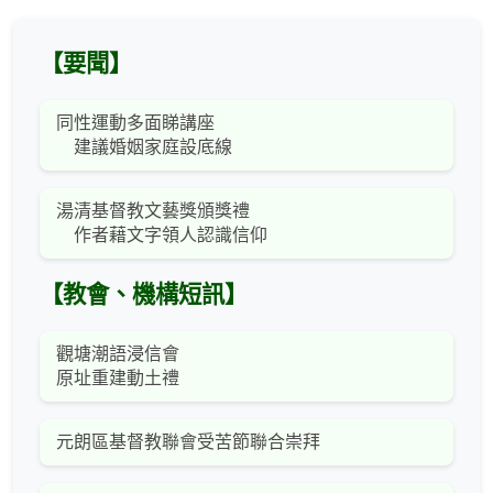
【要聞】
同性運動多面睇講座
建議婚姻家庭設底線
湯清基督教文藝獎頒獎禮
作者藉文字領人認識信仰
【教會、機構短訊】
觀塘潮語浸信會
原址重建動土禮
元朗區基督教聯會受苦節聯合崇拜