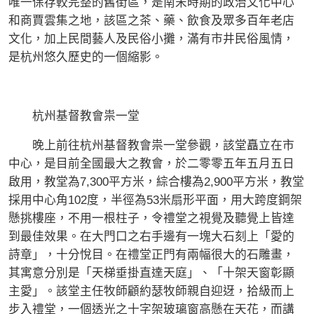
唯一保存較完整的舊街區，是南宋時期的政治文化中心
和商賈雲集之地，該區之茶、藥、飲食及眾多百年老店
文化，加上民間藝人及民俗小攤，滿有市井民俗風情，
是杭州悠久歷史的一個縮影。
杭州基督教會祟一堂
晚上前往杭州基督教會祟一堂參觀，該堂矗立在市
中心，是目前全國最大之教會，於二零零五年五月五日
啟用，教堂為7,300平方米，綜合樓為2,900平方米，教堂
採用中心角102度，半徑為53米扇形平面，用大跨度鋼架
懸挑樓座，不用一根柱子，令禮堂之視覺及聽覺上皆達
到最佳效果。在大門口之右手邊有一塊大石刻上「愛的
詩章」，十分悅目。在禮堂正門有兩幅很大的石雕畫，
其寓意分別是「天梯垂掛直達天庭」、「十架天窗彰顯
主愛」。該堂主任牧師顧約瑟牧師親自迎迓，拾級而上
步入禮堂，一個透光之十字架玻璃窗高懸在天花，而講