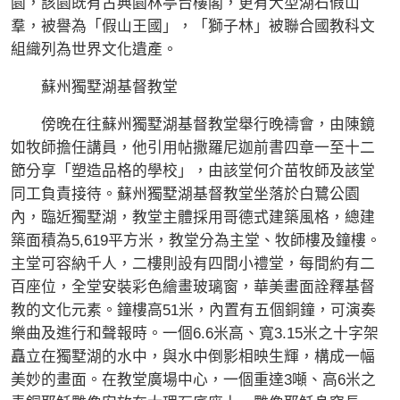
園，該園既有古典園林亭台樓閣，更有大型湖石假山
羣，被譽為「假山王國」，「獅子林」被聯合國教科文
組織列為世界文化遺產。
蘇州獨墅湖基督教堂
傍晚在往蘇州獨墅湖基督教堂舉行晚禱會，由陳鏡
如牧師擔任講員，他引用帖撒羅尼迦前書四章一至十二
節分享「塑造品格的學校」，由該堂何介苗牧師及該堂
同工負責接待。蘇州獨墅湖基督教堂坐落於白鷺公園
內，臨近獨墅湖，教堂主體採用哥德式建築風格，總建
築面積為5,619平方米，教堂分為主堂、牧師樓及鐘樓。
主堂可容納千人，二樓則設有四間小禮堂，每間約有二
百座位，全堂安裝彩色繪畫玻璃窗，華美畫面詮釋基督
教的文化元素。鐘樓高51米，內置有五個銅鐘，可演奏
樂曲及進行和聲報時。一個6.6米高、寬3.15米之十字架
矗立在獨墅湖的水中，與水中倒影相映生輝，構成一幅
美妙的畫面。在教堂廣場中心，一個重達3噸、高6米之