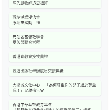
陳先鵬牧師追思禮拜
觀塘潮語浸信會
原址重建動土禮
元朗區基督教聯會
受苦節聯合崇拜
香港宣教會按牧典禮
宣道出版社舉辦感恩交接典禮
大衞城文化中心 「為何尊重你的兒子過於尊重
我！」父親禱告會
香港中華基督教青年會