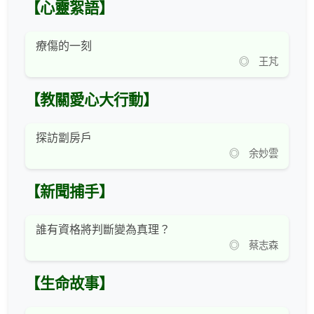
【心靈絮語】
療傷的一刻
◎ 王芃
【教關愛心大行動】
探訪劏房戶
◎ 余妙雲
【新聞捕手】
誰有資格將判斷變為真理？
◎ 蔡志森
【生命故事】