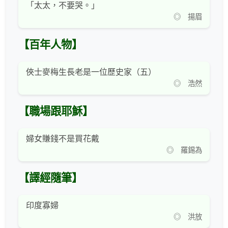
「太太，不要哭。」
◎ 揚眉
【百年人物】
俠士麥梅生長老是一位歷史家（五）
◎ 浩然
【職場跟耶穌】
婦女賺錢不是買花戴
◎ 羅錫為
【譯經隨筆】
印度寡婦
◎ 洪放