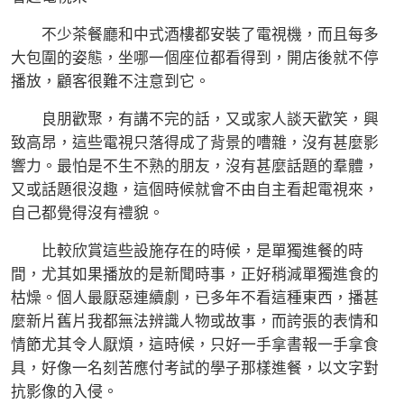
不少茶餐廳和中式酒樓都安裝了電視機，而且每多
大包圍的姿態，坐哪一個座位都看得到，開店後就不停
播放，顧客很難不注意到它。
良朋歡聚，有講不完的話，又或家人談天歡笑，興
致高昂，這些電視只落得成了背景的嘈雜，沒有甚麼影
響力。最怕是不生不熟的朋友，沒有甚麼話題的羣體，
又或話題很沒趣，這個時候就會不由自主看起電視來，
自己都覺得沒有禮貌。
比較欣賞這些設施存在的時候，是單獨進餐的時
間，尤其如果播放的是新聞時事，正好稍減單獨進食的
枯燥。個人最厭惡連續劇，已多年不看這種東西，播甚
麼新片舊片我都無法辨識人物或故事，而誇張的表情和
情節尤其令人厭煩，這時候，只好一手拿書報一手拿食
具，好像一名刻苦應付考試的學子那樣進餐，以文字對
抗影像的入侵。