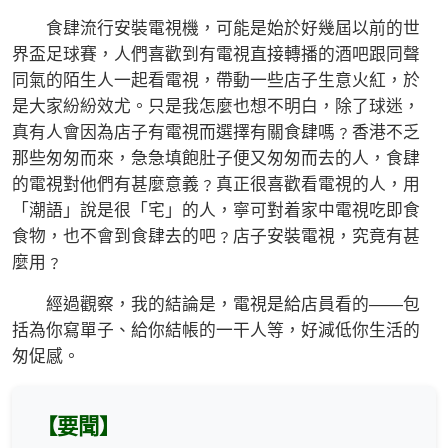
食肆流行安裝電視機，可能是始於好幾屆以前的世
界盃足球賽，人們喜歡到有電視直接轉播的酒吧跟同聲
同氣的陌生人一起看電視，帶動一些店子生意火紅，於
是大家紛紛效尤。只是我怎麼也想不明白，除了球迷，
真有人會因為店子有電視而選擇有關食肆嗎﹖香港不乏
那些匆匆而來，急急填飽肚子便又匆匆而去的人，食肆
的電視對他們有甚麼意義﹖真正很喜歡看電視的人，用
「潮語」說是很「宅」的人，寧可對着家中電視吃即食
食物，也不會到食肆去的吧﹖店子安裝電視，究竟有甚
麼用﹖
經過觀察，我的結論是，電視是給店員看的——包
括為你寫單子、給你結帳的一干人等，好減低你生活的
匆促感。
【要聞】