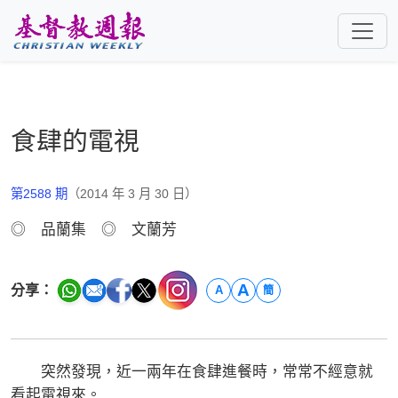
跳至主要內容
食肆的電視
第2588 期
（2014 年 3 月 30 日）
◎ 品蘭集 ◎ 文蘭芳
A
分享：
A
簡
突然發現，近一兩年在食肆進餐時，常常不經意就
看起電視來。