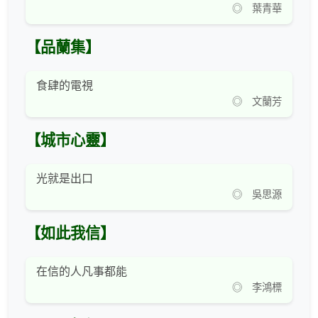
◎ 葉青華
【品蘭集】
食肆的電視
◎ 文蘭芳
【城市心靈】
光就是出口
◎ 吳思源
【如此我信】
在信的人凡事都能
◎ 李鴻標