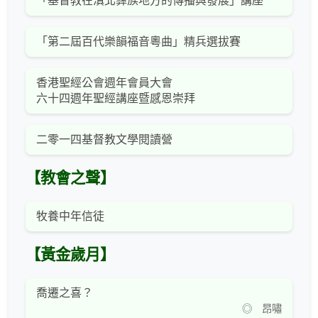
「基督教在滇北彝族地方的傳播與發展」講座
「第二屆百代樂韻福音粵曲」精兵選拔賽
香港聖經公會週年會員大會
六十四週年聖經講座暨感恩崇拜
二零一四基督教文學閱讀營
【教會之聲】
牧養中年信徒
【黃金歲月】
喬遷之喜？
◎ 昂嘯