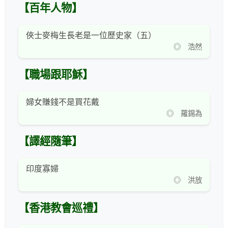
【百年人物】
俠士麥梅生長老是一位歷史家（五）
◎ 浩然
【職場跟耶穌】
婦女賺錢不是買花戴
◎ 羅錫為
【譯經隨筆】
印度寡婦
◎ 洪放
【香港教會巡禮】