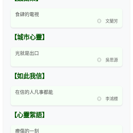
食肆的電視
◎ 文蘭芳
【城市心靈】
光就是出口
◎ 吳思源
【如此我信】
在信的人凡事都能
◎ 李鴻標
【心靈絮語】
療傷的一刻