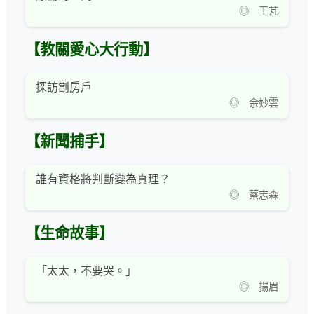
◎ 王芃
【教關愛心大行動】
探訪劏房戶
◎ 余妙雲
【新聞捕手】
誰有資格將判斷變為真理？
◎ 蔡志森
【生命故事】
「太太，不要哭。」
◎ 揚眉