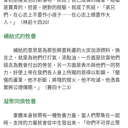
會抗拒接受別的新事物，扼殺了自己成長的機會。經驗
是寶貴的，但是，絕對的經驗，就成了死結。「弟兄
們，在心志上不要作小孩子⋯⋯在心志上總要作大
人。」（林前十四20）
補給式的牧養
補給的意思是為那些將要耗盡的火炭加添燃料，換
言之，就是為他們打打氣，添點油。一方面是欣賞他們
過去為教會付出的勞苦，另一方面是表示與他們一同努
力，好使上帝在我們各人身上所賜的恩得以彰顯。「壓
傷的蘆葦，他不折斷；將殘的燈火，他不吹滅。他憑真
實將公理傳開。」（賽四十二3）
凝聚同儕牧養
羣體本身就帶有一種牧養力量，當人們聚集在一起
時，支持的力量就會從中生發出來。「你們不可停止聚