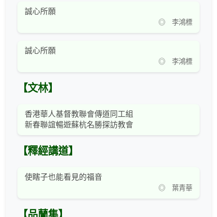
誠心所願
◎ 李鴻標
誠心所願
◎ 李鴻標
【文林】
香港華人基督教聯會傳道同工組
新春聯誼暢遊蘇杭名勝探訪教會
【釋經講道】
使瞎子也能看見的福音
◎ 葉青華
【品蘭集】