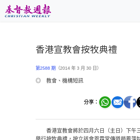
跳至主要內容
香港宣教會按牧典禮
第2588 期
（2014 年 3 月 30 日）
◎ 教會、機構短訊
分享：
香港宣教會將於四月六日（主日）下午三
舉行按牧典禮，按立該會恩霖堂傳道趙鳳萍