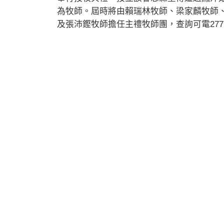
為牧師。屆時將由賴瑞林牧師、梁家麟牧師
及張沛鏗牧師擔任主禮牧師團，查詢可電2777-