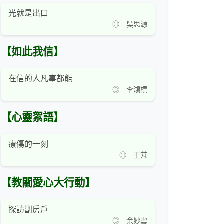
光就是出口
◎ 吳思源
【如此我信】
在信的人凡事都能
◎ 李鴻標
【心靈絮語】
療傷的一刻
◎ 王芃
【教關愛心大行動】
探訪劏房戶
◎ 余妙雲