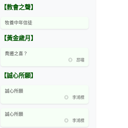
【教會之聲】
牧養中年信徒
【黃金歲月】
喬遷之喜？
◎ 昂嘯
【誠心所願】
誠心所願
◎ 李鴻標
誠心所願
◎ 李鴻標