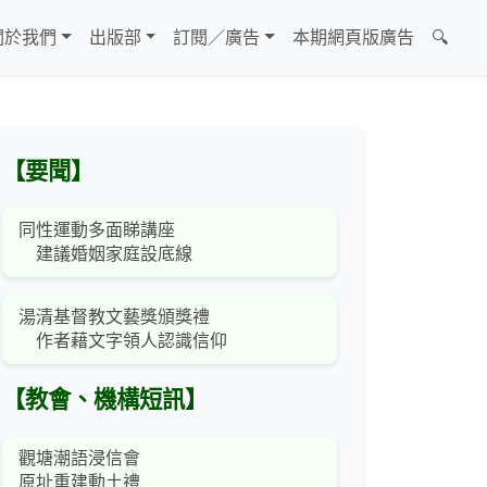
關於我們
出版部
訂閱／廣告
本期網頁版廣告
🔍
【要聞】
同性運動多面睇講座
建議婚姻家庭設底線
湯清基督教文藝獎頒獎禮
作者藉文字領人認識信仰
【教會、機構短訊】
觀塘潮語浸信會
原址重建動土禮