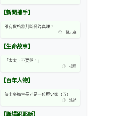
【新聞捕手】
誰有資格將判斷變為真理？
◎ 蔡志森
【生命故事】
「太太，不要哭。」
◎ 揚眉
【百年人物】
俠士麥梅生長老是一位歷史家（五）
◎ 浩然
【職場跟耶穌】