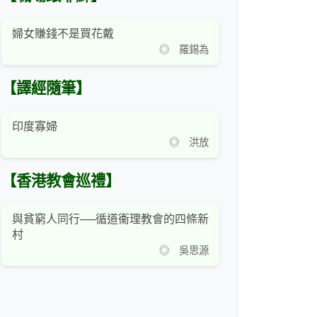
婦女賺錢不是買花戴
◎ 羅錫為
【譯經隨筆】
印度寡婦
◎ 洪放
【香港教會巡禮】
與貧窮人同行──循道衞理教會的四條新
村
◎ 吳思源