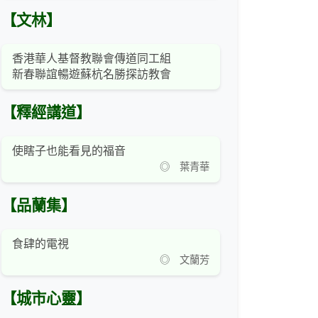
【文林】
香港華人基督教聯會傳道同工組
新春聯誼暢遊蘇杭名勝探訪教會
【釋經講道】
使瞎子也能看見的福音
◎ 葉青華
【品蘭集】
食肆的電視
◎ 文蘭芳
【城市心靈】