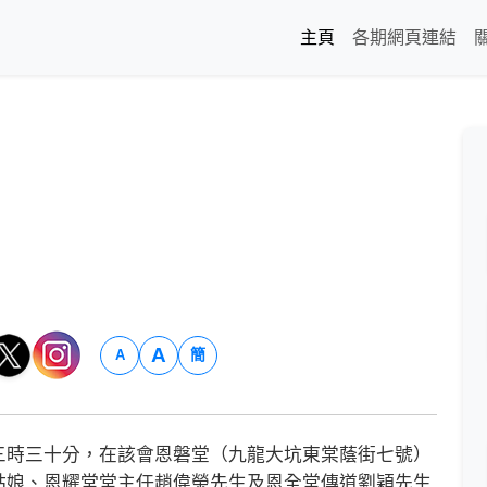
主頁
各期網頁連結
A
簡
A
時三十分，在該會恩磐堂（九龍大坑東棠蔭街七號）
姑娘、恩耀堂堂主任趙偉榮先生及恩全堂傳道劉穎先生