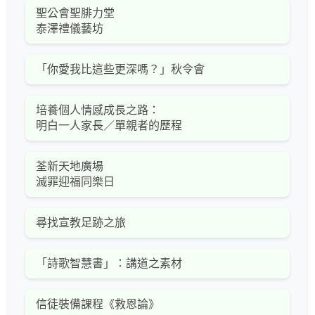
聖公會聖腓力堂
泰澤禮儀藝坊
「你愛我比這些更深嗎？」秋令會
培養個人情感成長之路：
明白一人家長／單親者的歷程
荃新天地廣場
滅罪迎福同樂日
尋找宣教足跡之旅
「詩歌智慧書」：講道之素材
信徒裝備課程《救恩論》