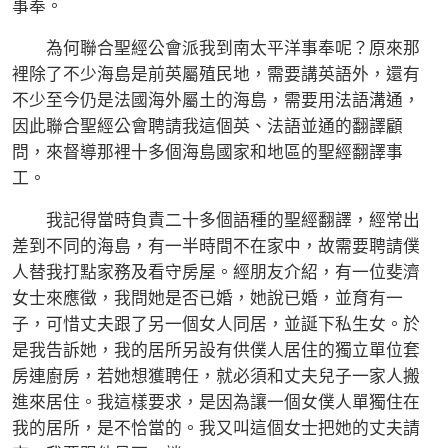
事奉。
為何聯合聖經公會派我到南太平洋事奉呢？原來那
裡除了不少海島是前英屬殖民地，需要講英語外，還有
不少至今仍是法國海外屬土的海島，需要用法語溝通，
因此聯合聖經公會聘請我這個英、法語並通的翻譯顧
問，來督導那裡十多個海島國家和地區的聖經翻譯事
工。
我記得當時負責二十多個語種的聖經翻譯，經常出
差到不同的海島，有一半時間不在家中，故需要聘請僕
人替我打點家務及看守房屋。經朋友介紹，有一位斐濟
女士來應徵，我問她是否已婚，她說已婚，並育有一
子，可惜丈夫跟了另一個女人同居，並誕下私生女。於
是我告訴她，我的居所另設有供僕人居住的獨立單位套
房連廚房，若她想獲聘任，就必須和丈夫兒子一家人搬
進來居住。我這樣要求，是因為讓一個女僕人單獨住在
我的居所，是不恰當的。我又叫這個女士把她的丈夫請