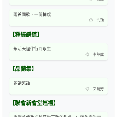
兩首國歌，一份情感
◎ 浩勤
【釋經講道】
永活天糧伴行到永生
◎ 李華成
【品蘭集】
多講笑話
◎ 文蘭芳
【聯會新會堂巡禮】