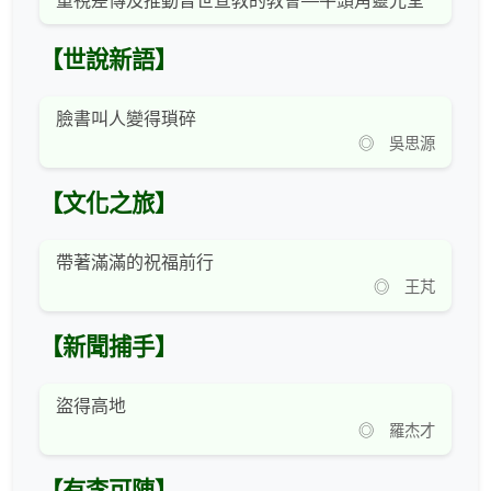
重視差傳及推動普世宣教的教會—牛頭角靈光堂
【世說新語】
臉書叫人變得瑣碎
◎ 吳思源
【文化之旅】
帶著滿滿的祝福前行
◎ 王芃
【新聞捕手】
盜得高地
◎ 羅杰才