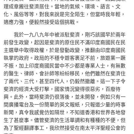
理成章搬往斐濟居住。當地的氣候、環境、語言、文
化、風俗等等，對我來說是完全陌生，但當時我年輕，
適應力強，便毅然接受這個挑戰。
我於一九八九年中被派駐斐濟，剛巧該國早於兩年
前發生政變，起因是斐濟的原住民不滿印度裔國民在民
主選舉中取得政權，於是發動政變，推翻由印度裔國民
執掌的政府。政局的不穩令遊客裹足不前，旅遊業一蹶
不振，加上印度裔國民當中不少都是專業人士，有無數
的醫生、律師、會計師等紛紛移民，他們雖然在斐濟住
了兩代、三代，甚至四代人，仍毅然撤離。這一下子令
斐濟的經濟大受打擊，國家情況變得很惡劣，百廢待
興。此外，當時斐濟仍很落後，並未開發，例如只有一
間廣播電台及一份簡單的英文報紙，只報道少量的時事
新聞，真令我感覺仿如隔世，不知道香港和世界各地發
生了甚麼事。儘管斐濟的生活單調和有種種的不便，但
為了聖經翻譯事工，我欣然接受在南太平洋聖經公會的