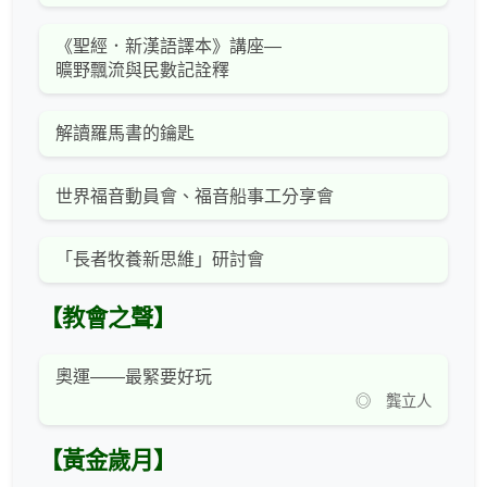
《聖經．新漢語譯本》講座—
曠野飄流與民數記詮釋
解讀羅馬書的鑰匙
世界福音動員會、福音船事工分享會
「長者牧養新思維」研討會
【教會之聲】
奧運——最緊要好玩
◎ 龔立人
【黃金歲月】