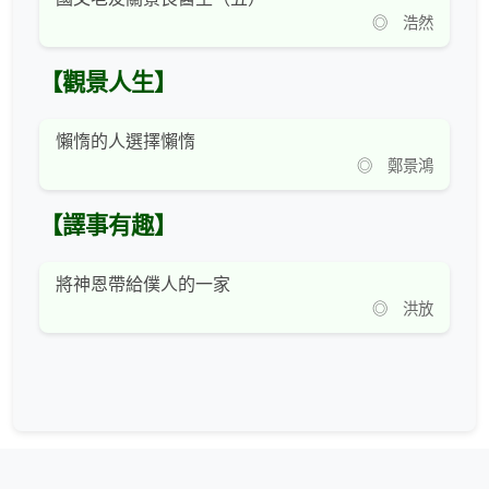
◎ 浩然
【觀景人生】
懶惰的人選擇懶惰
◎ 鄭景鴻
【譯事有趣】
將神恩帶給僕人的一家
◎ 洪放