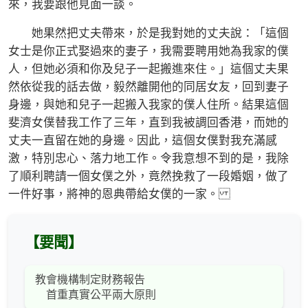
來，我要跟他見面一談。
她果然把丈夫帶來，於是我對她的丈夫說：「這個
女士是你正式娶過來的妻子，我需要聘用她為我家的僕
人，但她必須和你及兒子一起搬進來住。」這個丈夫果
然依從我的話去做，毅然離開他的同居女友，回到妻子
身邊，與她和兒子一起搬入我家的僕人住所。結果這個
斐濟女僕替我工作了三年，直到我被調回香港，而她的
丈夫一直留在她的身邊。因此，這個女僕對我充滿感
激，特別忠心、落力地工作。令我意想不到的是，我除
了順利聘請一個女僕之外，竟然挽救了一段婚姻，做了
一件好事，將神的恩典帶給女僕的一家。
【要聞】
教會機構制定財務報告
首重真實公平兩大原則