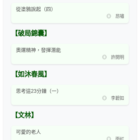
從塗鴉說起（四）
◎ 昂嘯
【破局錦囊】
奧運精神，發揮潛能
◎ 許開明
【如沐春風】
思考這23分鐘（一）
◎ 李碧如
【文林】
可愛的老人
◎ 雨虹