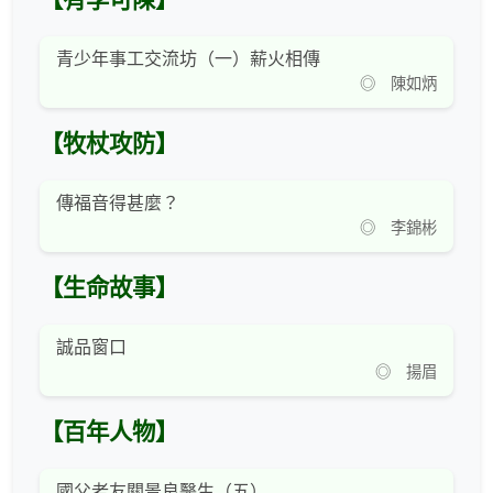
【有李可陳】
青少年事工交流坊（一）薪火相傳
◎ 陳如炳
【牧杖攻防】
傳福音得甚麼？
◎ 李錦彬
【生命故事】
誠品窗口
◎ 揚眉
【百年人物】
國父老友關景良醫生（五）