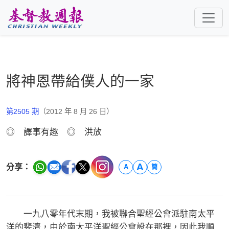
跳至主要內容
將神恩帶給僕人的一家
第2505 期
（2012 年 8 月 26 日）
◎ 譯事有趣 ◎ 洪放
A
分享：
A
簡
一九八零年代末期，我被聯合聖經公會派駐南太平
洋的斐濟，由於南太平洋聖經公會設在那裡，因此我順