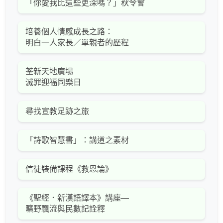
「你愛我比這些更深嗎？」秋令會
培養個人情感成長之路：
明白一人家長／單親者的歷程
荃新天地廣場
滅罪迎福同樂日
尋找宣教足跡之旅
「詩歌智慧書」：講道之素材
信徒裝備課程《救恩論》
《聖經．新漢語譯本》講座—
曠野飄流與民數記詮釋