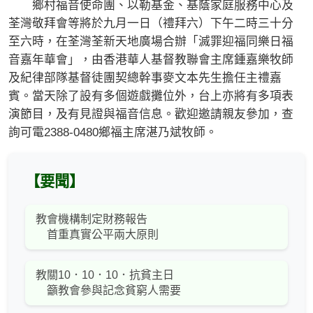
鄉村福音使命團、以勒基金、基蔭家庭服務中心及
荃灣敬拜會等將於九月一日（禮拜六）下午二時三十分
至六時，在荃灣荃新天地廣場合辦「滅罪迎福同樂日福
音嘉年華會」，由香港華人基督教聯會主席鍾嘉樂牧師
及紀律部隊基督徒團契總幹事麥文本先生擔任主禮嘉
賓。當天除了設有多個遊戲攤位外，台上亦將有多項表
演節目，及有見證與福音信息。歡迎邀請親友參加，查
詢可電2388-0480鄉福主席湛乃斌牧師。
【要聞】
教會機構制定財務報告
首重真實公平兩大原則
教關10．10．10．抗貧主日
籲教會參與記念貧窮人需要