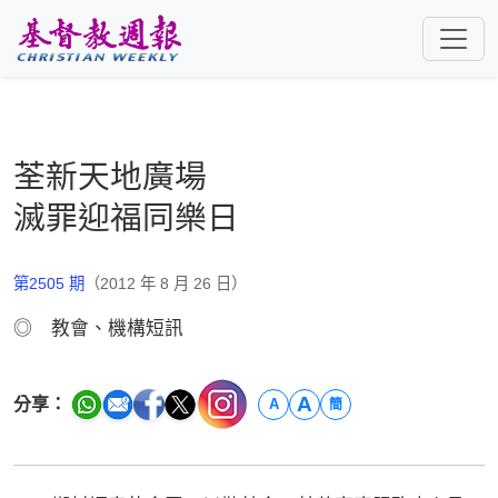
跳至主要內容
荃新天地廣場
滅罪迎福同樂日
第2505 期
（2012 年 8 月 26 日）
◎ 教會、機構短訊
A
分享：
A
簡