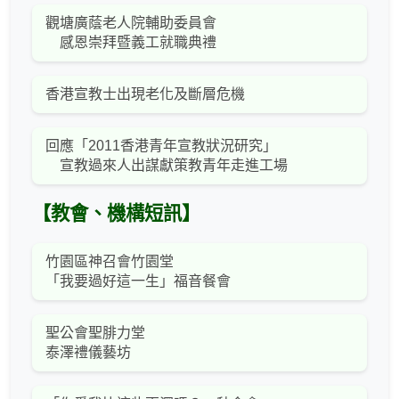
觀塘廣蔭老人院輔助委員會
感恩崇拜暨義工就職典禮
香港宣教士出現老化及斷層危機
回應「2011香港青年宣教狀況研究」
宣教過來人出謀獻策教青年走進工場
【教會、機構短訊】
竹園區神召會竹園堂
「我要過好這一生」福音餐會
聖公會聖腓力堂
泰澤禮儀藝坊