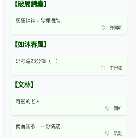
【破局錦囊】
奧運精神，發揮潛能
◎ 許開明
【如沐春風】
思考這23分鐘（一）
◎ 李碧如
【文林】
可愛的老人
◎ 雨虹
兩首國歌，一份情感
◎ 浩勤