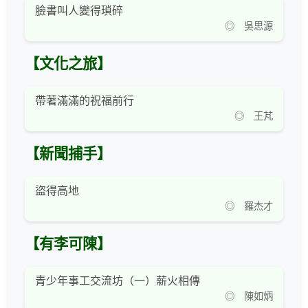
臉書叫人變得瑣碎
◎ 吳思源
【文化之旅】
帶著滿滿的祝福前行
◎ 王芃
【新聞捕手】
盜得高地
◎ 羅杰才
【有李可陳】
青少年事工交流坊（一）薪火相傳
◎ 陳如炳