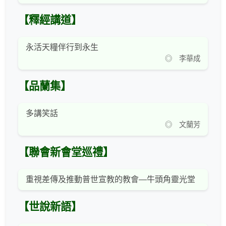
【釋經講道】
永活天糧伴行到永生
◎ 李華成
【品蘭集】
多講笑話
◎ 文蘭芳
【聯會新會堂巡禮】
重視差傳及推動普世宣教的教會—牛頭角靈光堂
【世說新語】