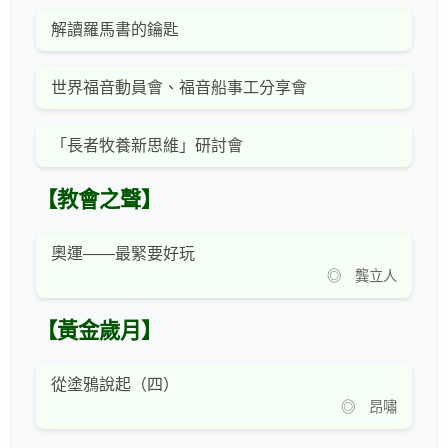
解讀羅馬書的鑰匙
世界福音動員會、福音船事工分享會
「長者牧養新思維」研討會
【教會之聲】
奧運——最緊要好玩
◎ 龔立人
【黃金歲月】
從塗鴉說起（四）
◎ 昂嘯