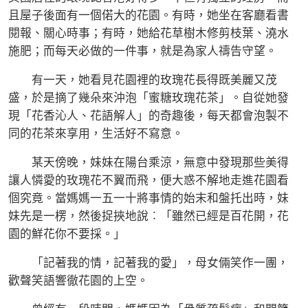
且屋子後面有一個偌大的花園。有時，她坐在客廳看書
閱報、關心時事；有時，她給花草樹木修剪枝葉、澆水
施肥；而每天必做的一件事，就是為家人禱告守望。
有一天，她看見花園裡的玫瑰花長得既美麗又茂
盛，於是摘了幾朵來沖泡「蜜糖玫瑰花茶」。自從她發
現「花香沁人、花語解人」的奇趣後，每天都會泡製不
同的花茶來享用，生活好不寫意。
某天傍晚，妹妹在陽台乘涼，無意中發現那些美得
讓人憐愛的玫瑰花不翼而飛，便大惑不解地走進花園看
個究竟。當媽媽一五一十將事情的始末和盤托出時，妹
妹先是一楞，然後捉挾地說︰「雖然已經是百花開，花
園的鮮花你不要採。」
「記著我的情，記著我的愛」，母女倆笑作一團，
歡聲笑語響徹花園的上空。