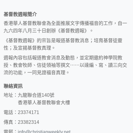
基督教週報簡介
香港華人基督教聯會為全面推展文字傳播福音的工作，自一
九六四年八月三十日創辦《基督教週報》。
《基督教週報》的宗旨是報道基督教消息；培育基督徒靈
性；及宣揚基督教真理。
週報內容包括報道教會消息及動態，並定期邀約神學院教
授、教會牧師、信徒領袖等撰文⋯⋯以達編、寫、讀三向交
流的功能，一同見證福音真理。
聯絡資訊
地址：九龍聯合道140號
香港華人基督教聯會大樓
電話：23374171
傳真：23382314
電郵：
info@christianweekly.net