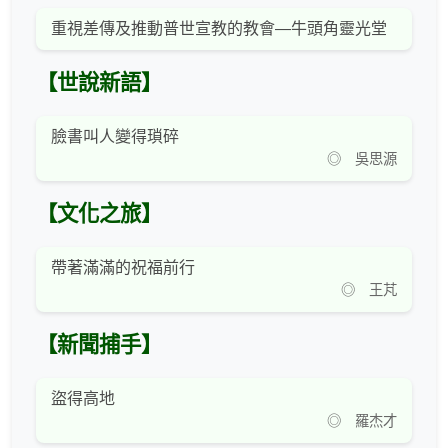
重視差傳及推動普世宣教的教會—牛頭角靈光堂
【世說新語】
臉書叫人變得瑣碎
◎ 吳思源
【文化之旅】
帶著滿滿的祝福前行
◎ 王芃
【新聞捕手】
盜得高地
◎ 羅杰才