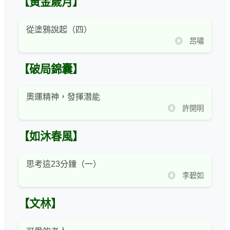
【黃金歲月】
從塗鴉說起（四）
◎ 昂嘯
【破局錦囊】
奧運精神，發揮潛能
◎ 許開明
【如沐春風】
思考這23分鐘（一）
◎ 李碧如
【文林】