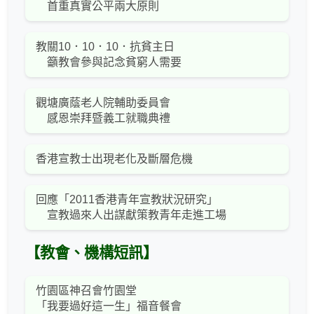
首重真實公平兩大原則
教關10．10．10．抗貧主日
籲教會參與記念貧窮人需要
觀塘廣蔭老人院輔助委員會
感恩崇拜暨義工就職典禮
香港宣教士出現老化及斷層危機
回應「2011香港青年宣教狀況研究」
宣教過來人出謀獻策教青年走進工場
【教會、機構短訊】
竹園區神召會竹園堂
「我要過好這一生」福音餐會