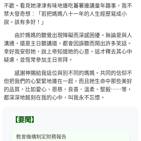
不歡。看見她津津有味地邊吃蕃薯邊講童年趣事，我不
禁大發奇想︰「若把媽媽八十一年的人生經歷寫成小
說，該有多好！」
由於媽媽的聽覺出現障礙而深感困擾。無論是與人
溝通，還是主日聽講道，都會因誤聽而鬧出許多笑話。
幸好我安慰她，說上帝知道她的心意，這才釋去其心中
疑慮，並恆常參加主日崇拜。
感謝神賜給我這位與別不同的媽媽。共同的信仰不
但把我們的心緊緊地連在一起，而且她生命中那些美好
的品質，比如愛心、恩慈、良善、溫柔、堅毅⋯⋯等，
都深深地銘刻在我的心中，叫我永不忘懷。
【要聞】
教會機構制定財務報告