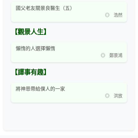
國父老友關景良醫生（五）
◎ 浩然
【觀景人生】
懶惰的人選擇懶惰
◎ 鄭景鴻
【譯事有趣】
將神恩帶給僕人的一家
◎ 洪放