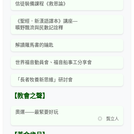
信徒裝備課程《救恩論》
《聖經．新漢語譯本》講座—
曠野飄流與民數記詮釋
解讀羅馬書的鑰匙
世界福音動員會、福音船事工分享會
「長者牧養新思維」研討會
【教會之聲】
奧運——最緊要好玩
◎ 龔立人