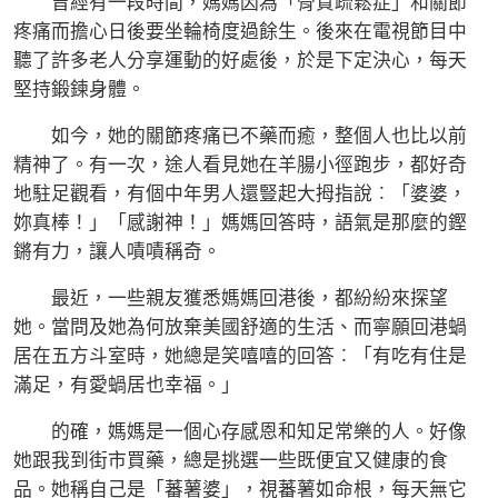
曾經有一段時間，媽媽因為「骨質疏鬆症」和關節
疼痛而擔心日後要坐輪椅度過餘生。後來在電視節目中
聽了許多老人分享運動的好處後，於是下定決心，每天
堅持鍛鍊身體。
如今，她的關節疼痛已不藥而癒，整個人也比以前
精神了。有一次，途人看見她在羊腸小徑跑步，都好奇
地駐足觀看，有個中年男人還豎起大拇指說︰「婆婆，
妳真棒！」「感謝神！」媽媽回答時，語氣是那麼的鏗
鏘有力，讓人嘖嘖稱奇。
最近，一些親友獲悉媽媽回港後，都紛紛來探望
她。當問及她為何放棄美國舒適的生活、而寧願回港蝸
居在五方斗室時，她總是笑嘻嘻的回答︰「有吃有住是
滿足，有愛蝸居也幸福。」
的確，媽媽是一個心存感恩和知足常樂的人。好像
她跟我到街市買藥，總是挑選一些既便宜又健康的食
品。她稱自己是「蕃薯婆」，視蕃薯如命根，每天無它