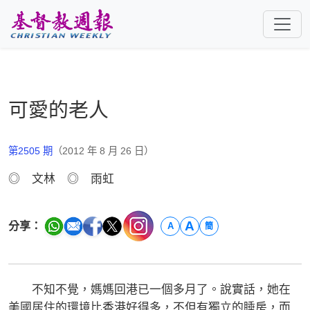
跳至主要內容
可愛的老人
第2505 期
（2012 年 8 月 26 日）
◎ 文林 ◎ 雨虹
A
分享：
A
簡
不知不覺，媽媽回港已一個多月了。說實話，她在
美國居住的環境比香港好得多，不但有獨立的睡房，而