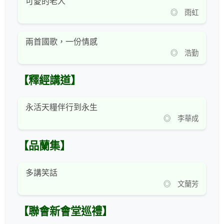
可愛的老人
◎ 雨虹
兩首國歌，一份情感
◎ 浩勤
【釋經講道】
永活天糧伴行到永生
◎ 李華成
【品蘭集】
多講笑話
◎ 文蘭芳
【聯會新會堂巡禮】