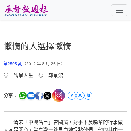
跳至主要內容
懶惰的人選擇懶惰
第2505 期
（2012 年 8 月 26 日）
◎ 觀景人生 ◎ 鄭景鴻
A
分享：
A
簡
清末「中興名臣」曾國藩，對手下及晚輩的行事做
人甚是關心，常喜歡一針見血地提點他們。他的其中一