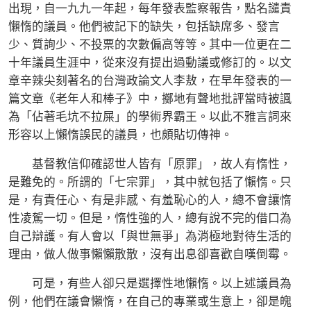
出現，自一九九一年起，每年發表監察報告，點名譴責
懶惰的議員。他們被記下的缺失，包括缺席多、發言
少、質詢少、不投票的次數偏高等等。其中一位更在二
十年議員生涯中，從來沒有提出過動議或修訂的。以文
章辛辣尖刻著名的台灣政論文人李敖，在早年發表的一
篇文章《老年人和棒子》中，擲地有聲地批評當時被諷
為「佔著毛坑不拉屎」的學術界霸王。以此不雅言詞來
形容以上懶惰誤民的議員，也頗貼切傳神。
基督教信仰確認世人皆有「原罪」，故人有惰性，
是難免的。所謂的「七宗罪」，其中就包括了懶惰。只
是，有責任心、有是非感、有羞恥心的人，總不會讓惰
性凌駕一切。但是，惰性強的人，總有說不完的借口為
自己辯護。有人會以「與世無爭」為消極地對待生活的
理由，做人做事懶懶散散，沒有出息卻喜歡自嘆倒霉。
可是，有些人卻只是選擇性地懶惰。以上述議員為
例，他們在議會懶惰，在自己的專業或生意上，卻是魄