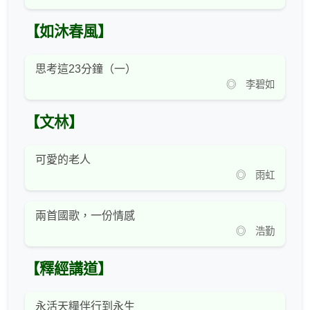
【如沐春風】
思考這23分鐘（一）
◎ 李碧如
【文林】
可愛的老人
◎ 雨虹
兩首國歌，一份情感
◎ 浩勤
【釋經講道】
永活天糧伴行到永生