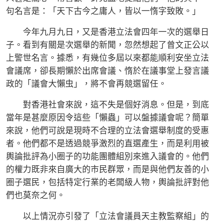
句名言是：「天下古今之庸人，皆以一惰字致敗。」
今年九月九日，又是香港立法會四年一次的選舉日
子。看到有關是次選舉的新聞，忽然想起了曾文正公以
上警世名言。據悉，有幾位多屆以來都能順利安坐立法
會議席，卻長期懶於出席會議、惰於在議事堂上發言議
政的「議會大懶虫」，將不會再競選留任。
對香港社會來說，這不失是個好消息。但是，到底
當年是甚麼原因令這些「懶蟲」可以盤據議會呢？簡單
來說，他們可說是現時不合理的立法會選舉制度的受惠
者。他們都不是透過競爭激烈的直選產生，而是利用被
輿論批評為小圈子的功能團體組別來進入議會的。他們
的權力既非來自廣大的市民群眾，而是與他們友善的小
圈子選民，包括特定行業的老闆級人物，輿論批評對他
們也莫奈之何。
以上情況亦引發了「立法會議員天主教監察組」的