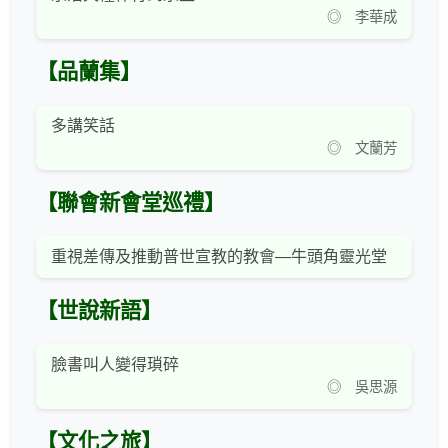
◎ 李華成
【品蘭集】
多講笑話
◎ 文蘭芳
【聯會新會堂巡禮】
重視差傳及推動普世宣教的教會—牛頭角靈光堂
【世說新語】
臉書叫人變得瑣碎
◎ 吳思源
【文化之旅】