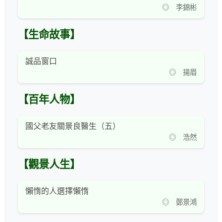
◎ 李錦彬
【生命故事】
誠品窗口
◎ 揚眉
【百年人物】
國父老友關景良醫生（五）
◎ 浩然
【觀景人生】
懶惰的人選擇懶惰
◎ 鄭景鴻