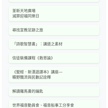
荃新天地廣場
滅罪迎福同樂日
尋找宣教足跡之旅
「詩歌智慧書」：講道之素材
信徒裝備課程《救恩論》
《聖經．新漢語譯本》講座—
曠野飄流與民數記詮釋
解讀羅馬書的鑰匙
世界福音動員會、福音船事工分享會