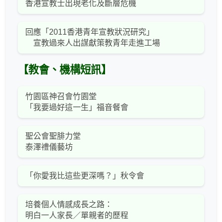
香港宣教士出現老化及斷層危機
回應「2011香港青年宣教狀況研究」
宣教過來人出謀獻策教青年走進工場
【教會、機構短訊】
竹園區神召會竹園堂
「我要過好這一生」福音餐會
聖公會聖腓力堂
泰澤禮儀藝坊
「你愛我比這些更深嗎？」秋令會
培養個人情感成長之路：
明白一人家長／單親者的歷程