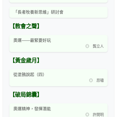
「長者牧養新思維」研討會
【教會之聲】
奧運——最緊要好玩
◎ 龔立人
【黃金歲月】
從塗鴉說起（四）
◎ 昂嘯
【破局錦囊】
奧運精神，發揮潛能
◎ 許開明