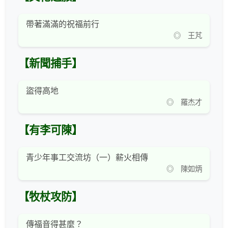
帶著滿滿的祝福前行
◎ 王芃
【新聞捕手】
盜得高地
◎ 羅杰才
【有李可陳】
青少年事工交流坊（一）薪火相傳
◎ 陳如炳
【牧杖攻防】
傳福音得甚麼？