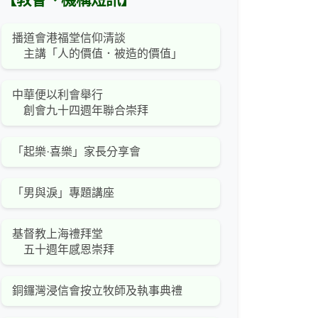
【教會、機構短訊】
播道會港福堂信仰清談
主講「人的價值．被造的價值」
中華便以利會舉行
創會九十四週年聯合崇拜
「起樂·喜樂」家長分享會
「男與淚」專題講座
基督教上海禮拜堂
五十週年感恩崇拜
銅鑼灣浸信會按立牧師及執事典禮