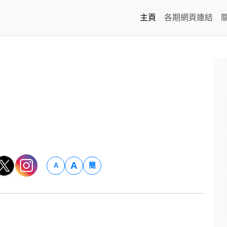
主頁
各期網頁連結
A
簡
A