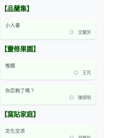
【品蘭集】
小人書
◎ 文蘭芳
【靈修果園】
惟願
◎ 王芃
你忍夠了嗎？
◎ 陳倩明
【窩貼家庭】
文化交流