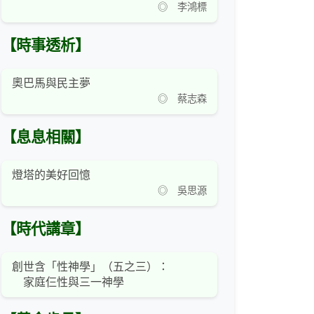
◎ 李鴻標
【時事透析】
奧巴馬與民主夢
◎ 蔡志森
【息息相關】
燈塔的美好回憶
◎ 吳思源
【時代講章】
創世含「性神學」（五之三）：
家庭仨性與三一神學