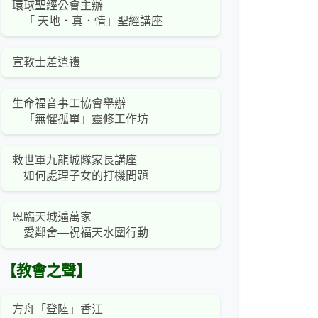
環球聖經公會主辦
「 天地．真．情」聖經講座
宣教士差遣禮
生命福音事工協會舉辦
「無懼孤單」靈修工作坊
救世軍九龍城隊家長講座
如何處理子女的打機問題
恩臨天城遍萬家
愛鄰舍—祝福天水圍行動
【教會之聲】
方舟「登陸」香江