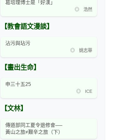
葛培理博士是「好漢」
◎ 浩然
【教會語文漫談】
沾污與玷污
◎ 姚志華
【畫出生命】
申三十五25
◎ ICE
【文林】
傳道部同工夏令退修會──
黃山之旅≠艱辛之旅（下）