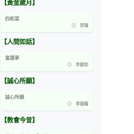
【黃金歲月】
四和菜
◎ 昂嘯
【人間如話】
富國夢
◎ 李碧如
【誠心所願】
誠心所願
◎ 李國權
【教會今昔】