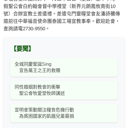
假聖公會白約翰會督中學禮堂（新界元朗鳳攸南街10
號）合辦宣教士差遣禮。差遣屯門靈糧堂會友潘詩穠傳
道前往中華福音使命團泰國工場宣教事奉。歡迎赴會，
查詢請電2730-9550。
【要聞】
全城同慶聖誕Sing
宣告萬王之王的救贖
同性婚姻對教會的衝擊
聖公會牧愛堂牧師講述
宣明會策動關注糧食危機行動
為貧困國家的飢餓兒童募捐