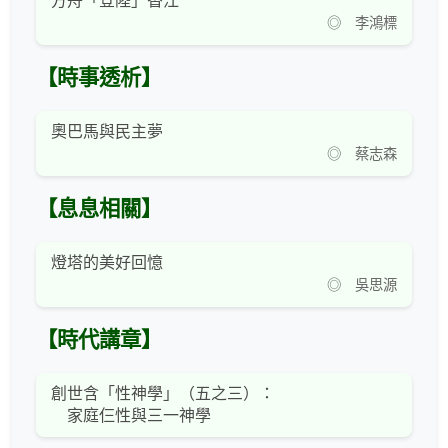
方舟「登陸」香江
◎ 李鴻標
【時事透析】
奧巴馬與民主夢
◎ 蔡志森
【息息相關】
燈塔的美好回憶
◎ 吳思源
【時代講章】
創世含「性神學」（五之三）：
家庭仨性與三一神學