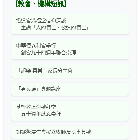
【教會、機構短訊】
播道會港福堂信仰清談
主講「人的價值．被造的價值」
中華便以利會舉行
創會九十四週年聯合崇拜
「起樂·喜樂」家長分享會
「男與淚」專題講座
基督教上海禮拜堂
五十週年感恩崇拜
銅鑼灣浸信會按立牧師及執事典禮