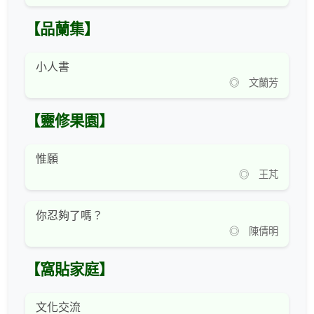
【品蘭集】
小人書
◎ 文蘭芳
【靈修果園】
惟願
◎ 王芃
你忍夠了嗎？
◎ 陳倩明
【窩貼家庭】
文化交流