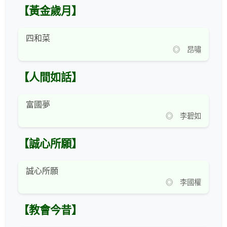
【黃金歲月】
四和菜
◎ 昂嘯
【人間如話】
富國夢
◎ 李碧如
【誠心所願】
誠心所願
◎ 李國權
【教會今昔】