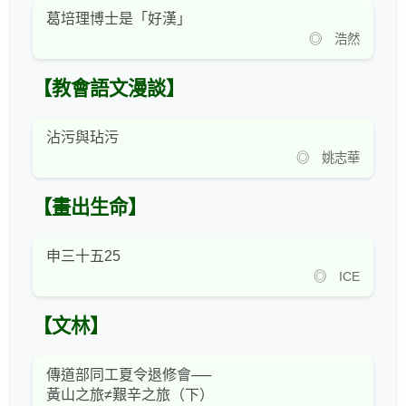
葛培理博士是「好漢」
◎ 浩然
【教會語文漫談】
沾污與玷污
◎ 姚志華
【畫出生命】
申三十五25
◎ ICE
【文林】
傳道部同工夏令退修會──
黃山之旅≠艱辛之旅（下）