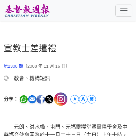
跳至主要內容
宣教士差遣禮
第2308 期
（2008 年 11 月 16 日）
◎ 教會、機構短訊
A
分享：
A
簡
元朗、洪水橋、屯門、元福靈糧堂暨靈糧學舍及中
華福音使命團將於十一月二十三日（主日）上午十時，